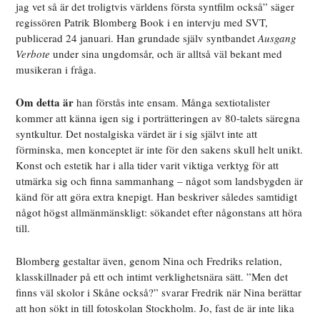
jag vet så är det troligtvis världens första syntfilm också” säger
regissören Patrik Blomberg Book i en intervju med SVT,
publicerad 24 januari. Han grundade själv syntbandet
Ausgang
Verbote
under sina ungdomsår, och är alltså väl bekant med
musikeran i fråga.
Om detta är
han förstås inte ensam. Många sextiotalister
kommer att känna igen sig i porträtteringen av 80-talets säregna
syntkultur. Det nostalgiska värdet är i sig självt inte att
förminska, men konceptet är inte för den sakens skull helt unikt.
Konst och estetik har i alla tider varit viktiga verktyg för att
utmärka sig och finna sammanhang – något som landsbygden är
känd för att göra extra knepigt. Han beskriver således samtidigt
något högst allmänmänskligt: sökandet efter någonstans att höra
till.
Blomberg gestaltar även, genom Nina och Fredriks relation,
klasskillnader på ett och intimt verklighetsnära sätt. ”Men det
finns väl skolor i Skåne också?” svarar Fredrik när Nina berättar
att hon sökt in till fotoskolan Stockholm. Jo, fast de är inte lika