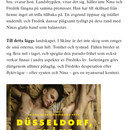
bra, svarar hon. Landsbygden, visar det sig, håller inte Nina och
Fredrik fångna på samma premisser. Han har till skillnad från
henne inget att trilla tillbaka på. En avgrund öppnar sig istället
undertill, och Fredrik dansar plågsamt tydligt på dess rand med
Ninas glatta hand som balansstav.
Till detta läggs
landskapet. I Skåne är det inte skog som omger
de små orterna, utan luft. Tomhet och tystnad. Fälten breder ut
sig flera mil i taget, och speglar den pseudo-frihet som också
verkar finnas i andra aspekter av Fredriks liv. Isoleringen görs
därigenom alltmer påtaglig, och Fredriks desperation efter
flyktvägar – efter synten och Nina – ges en nyanserad kontext.