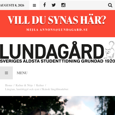
AUGUSTI 8, 2026
MENU
Home
Kultur & Nöje
Kultur
Längtan, landsbygd och synt i Skånsk långfilmsdebut