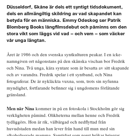
Düsseldorf, Skåne är dels ett syntigt tidsdokument,
dels en allmängiltig skildring av vad skapandet kan
betyda för en människa. Emmy Odeskog ser Patrik
Blomberg Books långfilmsdebut och påminns om den
stora vikt som läggs vid vad – och vem – som väcker
vår unga längtan.
Året är 1986 och den svenska syntkulturen peakar. I en icke-
namngiven ort någonstans på den skånska vischan bor Fredrik
och Nina. Två unga, kära syntare som är besatta av sitt skapande
och av varandra. Fredrik spelar i ett syntband, och Nina
fotograferar. De är nykläckta vuxna, som, trots sin nyfunna
myndighet, fortfarande befinner sig i ungdomens förlåtande
gränsland.
Men när Nina
kommer in på en fotoskola i Stockholm gör sig
verkligheten påmind. Olikheterna mellan henne och Fredrik
tydliggörs. Hon är rik, välbärgad och nedflyttad från
huvudstaden medan han lever från hand till mun med sin
alkoholiserade mamma. Samtidigt som paret bråkar briserar