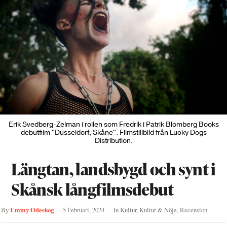
Erik Svedberg-Zelman i rollen som Fredrik i Patrik Blomberg Books
debutfilm "Düsseldorf, Skåne". Filmstillbild från Lucky Dogs
Distribution.
Längtan, landsbygd och synt i
Skånsk långfilmsdebut
Emmy Odeskog
By
-
5 Februari, 2024
- In
Kultur
,
Kultur & Nöje
,
Recension