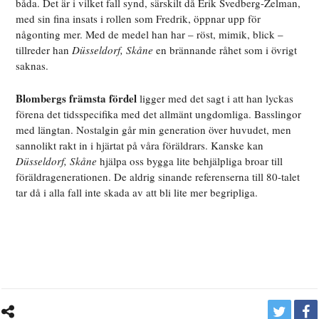
båda. Det är i vilket fall synd, särskilt då Erik Svedberg-Zelman,
med sin fina insats i rollen som Fredrik, öppnar upp för
någonting mer. Med de medel han har – röst, mimik, blick –
tillreder han
Düsseldorf, Skåne
en brännande råhet som i övrigt
saknas.
Blombergs främsta fördel
ligger med det sagt i att han lyckas
förena det tidsspecifika med det allmänt ungdomliga. Basslingor
med längtan. Nostalgin går min generation över huvudet, men
sannolikt rakt in i hjärtat på våra föräldrars. Kanske kan
Düsseldorf, Skåne
hjälpa oss bygga lite behjälpliga broar till
föräldragenerationen. De aldrig sinande referenserna till 80-talet
tar då i alla fall inte skada av att bli lite mer begripliga.