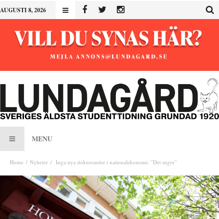
AUGUSTI 8, 2026
MENU
Home
Nyheter
Inga nya doktorander i nationalekonomi: ”Det suger”