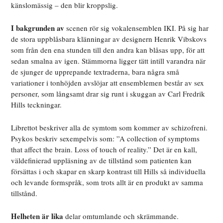
känslomässig – den blir kroppslig.
I bakgrunden av
scenen rör sig vokalensemblen IKI. På sig har
de stora uppblåsbara klänningar av designern Henrik Vibskovs
som från den ena stunden till den andra kan blåsas upp, för att
sedan smalna av igen. Stämmorna ligger tätt intill varandra när
de sjunger de upprepande textraderna, bara några små
variationer i tonhöjden avslöjar att ensemblemen består av sex
personer, som långsamt drar sig runt i skuggan av Carl Fredrik
Hills teckningar.
Librettot beskriver alla de symtom som kommer av schizofreni.
Psykos beskriv sexempelvis som: ”A collection of symptoms
that affect the brain. Loss of touch of reality.” Det är en kall,
väldefinierad uppläsning av de tillstånd som patienten kan
försättas i och skapar en skarp kontrast till Hills så individuella
och levande formspråk, som trots allt är en produkt av samma
tillstånd.
Helheten är lika
delar omtumlande och skrämmande.