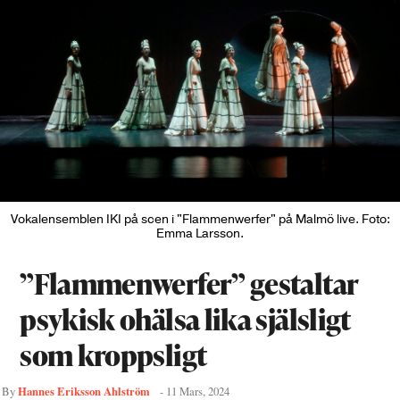
Vokalensemblen IKI på scen i "Flammenwerfer" på Malmö live. Foto:
Emma Larsson.
”Flammenwerfer” gestaltar
psykisk ohälsa lika själsligt
som kroppsligt
Hannes Eriksson Ahlström
By
-
11 Mars, 2024