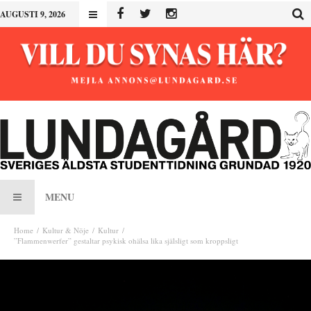
AUGUSTI 9, 2026
MENU
Home
Kultur & Nöje
Kultur
”Flammenwerfer” gestaltar psykisk ohälsa lika själsligt som kroppsligt