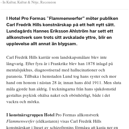
- In
Kultur
,
Kultur & Nöje
,
Recension
I Hotel Pro Formas "Flammenwerfer” möter publiken
Carl Fredrik Hills konstnärskap på ett helt nytt sätt.
Lundagårds Hannes Eriksson Ahlström har sett ett
allkonstverk som trots sitt avskalade yttre, blir en
upplevelse allt annat än blygsam.
Carl Fredrik Hills karriär som landskapsmålare blev inte
långvarig. Efter fyra år i Frankrike blev han 1878 inlagd på
mentalsjukhus, diagnostiserad med hallucinationer och
paranoia. Tillbaka i hemstaden Lund tog hans syster och mor
hand om honom i nästan 28 år, innan hans död 1911. Men sluta
måla gjorde han aldrig. I teckningarna från hans sjukdomstid
gestaltas psykisk ohälsa naket och obönhörligt, både i det
vackra och mörka.
I konstnärsgruppen Hotel
Pro Formas allkonstverk
Flammenwerfer
(eldkastaren) visas Carl Fredrik Hills
konstnärskap i ljuset av schizofrenins förmåga att kasta ner en