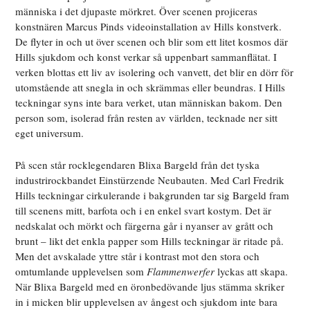
människa i det djupaste mörkret. Över scenen projiceras
konstnären Marcus Pinds videoinstallation av Hills konstverk.
De flyter in och ut över scenen och blir som ett litet kosmos där
Hills sjukdom och konst verkar så uppenbart sammanflätat. I
verken blottas ett liv av isolering och vanvett, det blir en dörr för
utomstående att snegla in och skrämmas eller beundras. I Hills
teckningar syns inte bara verket, utan människan bakom. Den
person som, isolerad från resten av världen, tecknade ner sitt
eget universum.
På scen står rocklegendaren Blixa Bargeld från det tyska
industrirockbandet Einstürzende Neubauten. Med Carl Fredrik
Hills teckningar cirkulerande i bakgrunden tar sig Bargeld fram
till scenens mitt, barfota och i en enkel svart kostym. Det är
nedskalat och mörkt och färgerna går i nyanser av grått och
brunt – likt det enkla papper som Hills teckningar är ritade på.
Men det avskalade yttre står i kontrast mot den stora och
omtumlande upplevelsen som
Flammenwerfer
lyckas att skapa.
När Blixa Bargeld med en öronbedövande ljus stämma skriker
in i micken blir upplevelsen av ångest och sjukdom inte bara