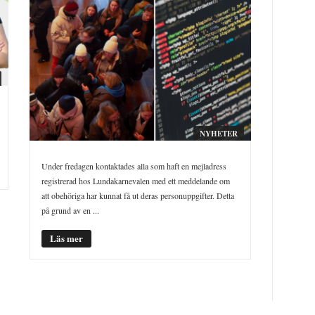
NYHETER
Under fredagen kontaktades alla som haft en mejladress
registrerad hos Lundakarnevalen med ett meddelande om
att obehöriga har kunnat få ut deras personuppgifter. Detta
på grund av en ...
Läs mer