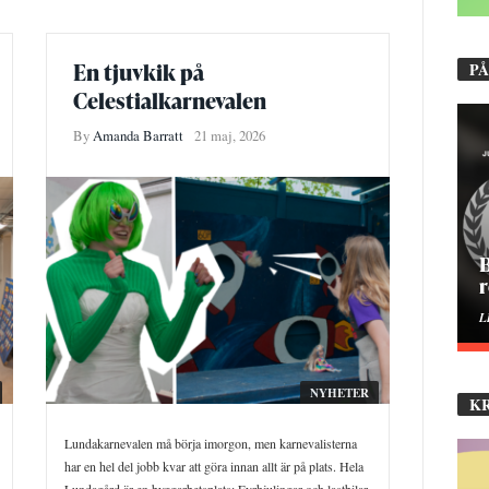
En tjuvkik på
PÅ
Celestialkarnevalen
By
Amanda Barratt
21 maj, 2026
B
r
L
NYHETER
K
Lundakarnevalen må börja imorgon, men karnevalisterna
har en hel del jobb kvar att göra innan allt är på plats. Hela
Lundagård är en byggarbetsplats: Fyrhjulingar och lastbilar