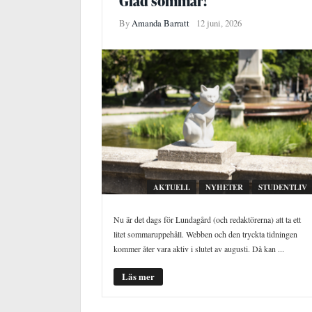
Glad sommar!
By
Amanda Barratt
12 juni, 2026
AKTUELL
NYHETER
STUDENTLIV
Nu är det dags för Lundagård (och redaktörerna) att ta ett
litet sommaruppehåll. Webben och den tryckta tidningen
kommer åter vara aktiv i slutet av augusti. Då kan ...
Läs mer