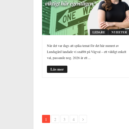
LEDARE
NYHETER
När det var dags att spika temat för det här numret av
Lundagård landade vi snabbt på Vägval – ett väldigt enkelt
val, passande nog. 2026 är ett ...
Läs mer
1
2
3
4