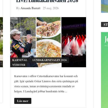
LIVE: Lundakarnevalen 2026
By
Amanda Barratt
25 maj, 2026
S
KARNEVAL
LUNDAKARNEVALEN 2026
NYHETER
Karnevalen i siffror Celestialkarnevalen har kommit och
gått. Igår spelade Oskar Linnros den sista spelningen på
stora scenen, innan avslutningsceremonin rundade av
helgen. I Lundagård jobbar hundratals trötta ...
Läs mer