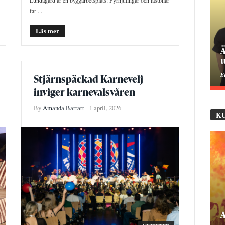
far ...
Läs mer
Ä
u
E
Stjärnspäckad Karnevelj
inviger karnevalsvåren
By
Amanda Barratt
1 april, 2026
K