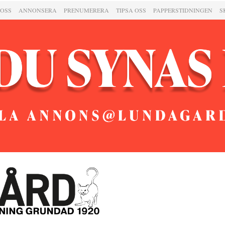
 OSS
ANNONSERA
PRENUMERERA
TIPSA OSS
PAPPERSTIDNINGEN
S