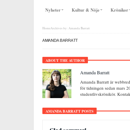
Nyheter
Kultur & Nöje
Krönikor
Home
Archives by: Amanda Barratt
AMANDA BARRATT
ABOUT THE AUTHOR
Amanda Barratt
Amanda Barratt är webbred
för tidningen sedan mars 2
studentlivskrönikör. Konta
AMANDA BARRATT POSTS