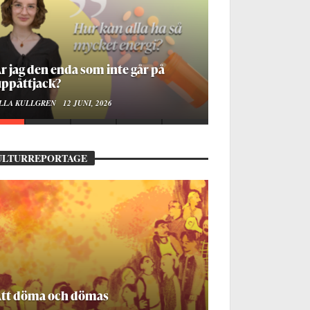
r jag den enda som inte går på
ppåttjack?
LLA KULLGREN
12 JUNI, 2026
ULTURREPORTAGE
Att döma och dömas