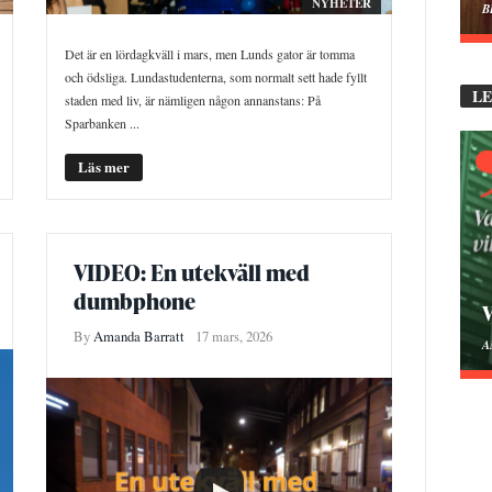
NYHETER
B
Det är en lördagkväll i mars, men Lunds gator är tomma
och ödsliga. Lundastudenterna, som normalt sett hade fyllt
L
staden med liv, är nämligen någon annanstans: På
Sparbanken ...
Läs mer
VIDEO: En utekväll med
dumbphone
V
By
Amanda Barratt
17 mars, 2026
A