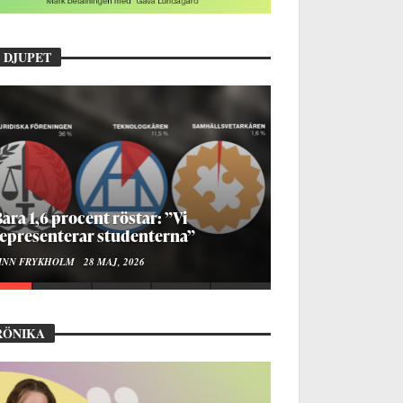
 DJUPET
ara 1,6 procent röstar: ”Vi
epresenterar studenterna”
INN FRYKHOLM
28 MAJ, 2026
RÖNIKA