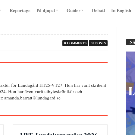
Reportage
På djupet
Guider
Debatt
In English
NÄ
0 COMMENTS
30 POSTS
aktör för Lundagård HT25-VT27. Hon har varit skribent
024. Hon har även varit utbyteskrönikör och
kt: amanda.barratt@lundagard.se