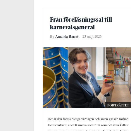
Från föreläsningssal till
karnevalsgeneral
By
Amanda Barratt
23 maj, 2026
PORTRÄTTET
Det är den första riktiga vårdagen och solen gassar. Inifrån
Kemicentrum, eller Karnevalscentrum som det även kallas
just nu, kommer en person de flesta lundastudenter skulle