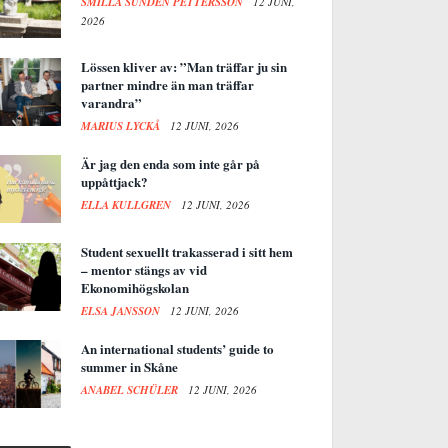
SMILLA SUNDÉN PETTERSSON
12 JUNI,
2026
Lössen kliver av: ”Man träffar ju sin
partner mindre än man träffar
varandra”
MARIUS LYCKÅ
12 JUNI, 2026
Är jag den enda som inte går på
uppåttjack?
ELLA KULLGREN
12 JUNI, 2026
Student sexuellt trakasserad i sitt hem
– mentor stängs av vid
Ekonomihögskolan
ELSA JANSSON
12 JUNI, 2026
An international students’ guide to
summer in Skåne
ANABEL SCHÜLER
12 JUNI, 2026