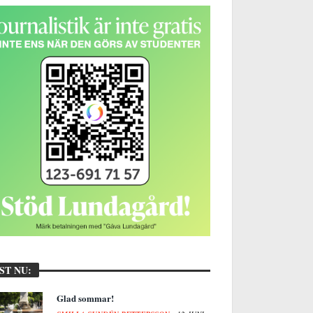
ST NU:
Glad sommar!