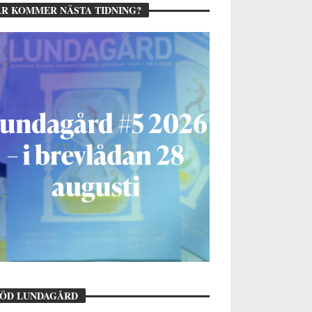
R KOMMER NÄSTA TIDNING?
TÖD LUNDAGÅRD