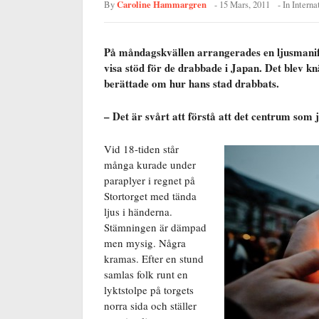
Caroline Hammargren
By
-
15 Mars, 2011
- In
Interna
På måndagskvällen arrangerades en ljusmanifes
visa stöd för de drabbade i Japan. Det blev k
berättade om hur hans stad drabbats.
– Det är svårt att förstå att det centrum som ja
Vid 18-tiden står
många kurade under
paraplyer i regnet på
Stortorget med tända
ljus i händerna.
Stämningen är dämpad
men mysig. Några
kramas. Efter en stund
samlas folk runt en
lyktstolpe på torgets
norra sida och ställer