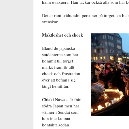
hann evakuera. Han tackar också alla som har kom
Det är runt tvåhundra personer på torget, en bla
svenskar.
Maktlöshe
t och chock
Bland de japanska
studenterna som har
kommit till torget
märks framför allt
chock och frustration
över att befinna sig
långt hemifrån.
Chiaki Nawata är från
södra Japan men har
vänner i Sendai som
hon inte kunnat
kontakta sedan