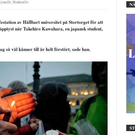
tionellt
,
Studentliv
NÄ
tation av Hållbart universitet på Stortorget för att
näpptyst när Takehiro Kawahara, en japansk student,
g så väl känner till är helt förstört, sade han.
S