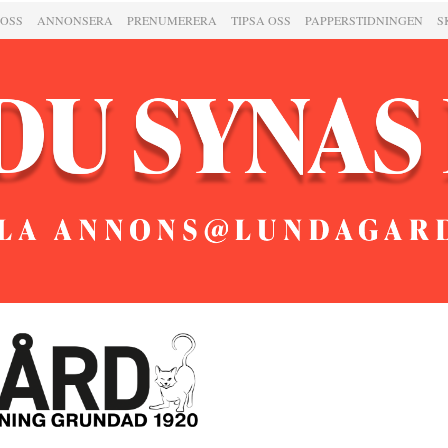
 OSS
ANNONSERA
PRENUMERERA
TIPSA OSS
PAPPERSTIDNINGEN
S