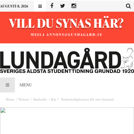
AUGUSTI 8, 2026
MENU
Home
Nyheter
Studentliv
Kår
Studenträttigheterna blir inte bindande