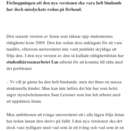
Förhoppningen att den nya versionen ska vara helt bindande
har dock misslyckats redan på förhand.
Den senaste version av listan som räknar upp studenternas
rättigheter kom 2009. Den har sedan dess anklagats för att vara
tandlös, eftersom universitetet inte varit juridiskt skyldiga att
följa den. I den nya version av den så kallade rättighetslistan har
studentkårssamarbetet Lus
arbetat för att komma till rätta med
det problemet.
– Vi vill ju gärna ha den helt bindande, men det finns en massa
strukturella hinder. Man kan inte införa det här hur som helst,
säger styrelseledamoten Sam Leissner som har lett arbetet med
att uppdatera listan.
Men ambitionen att tvinga universitetet att i alla lägen följa listan
har redan innan den skrivs på fallit. I den nya versionen ska det
dock vara tydligare med vad som är ett tvång och vad som är en