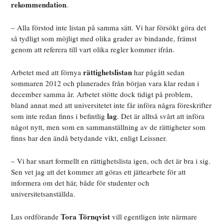
rekommendation
.
– Alla förstod inte listan på samma sätt. Vi har försökt göra det
så tydligt som möjligt med olika grader av bindande, främst
genom att referera till vart olika regler kommer ifrån.
rättighetslistan
Arbetet med att förnya
har pågått sedan
sommaren 2012 och planerades från början vara klar redan i
december samma år. Arbetet stötte dock tidigt på problem,
bland annat med att universitetet inte får införa några föreskrifter
lag
som inte redan finns i befintlig
. Det är alltså svårt att införa
något nytt, men som en sammanställning av de rättigheter som
finns har den ändå betydande vikt, enligt Leissner.
– Vi har snart formellt en rättighetslista igen, och det är bra i sig.
Sen vet jag att det kommer att göras ett jättearbete för att
informera om det här, både för studenter och
universitetsanställda.
Tora Törnqvist
Lus ordförande
vill egentligen inte närmare