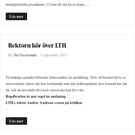
hemlighetsfulla grundämne 115 kan till slut ha avslöjats. ...
Läs mer
Rektorn kör över LTH
By
Tor Gasslander
3 september, 2013
NYHETER
På felaktiga grunder förlorade doktoranden sin anställning. Trots att beslutet hävts av
universitetets rektor står hon fortfarande utan den doktorandplats hon formellt har rätt
till, och att återvända till Lunds universitet kan bli svårt.
Regelbrotten är mer regel än undantag
LTH:s rektor Anders Axelsson svarar på kritiken
...
Läs mer