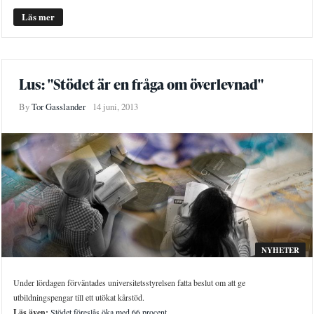
Läs mer
Lus: "Stödet är en fråga om överlevnad"
By
Tor Gasslander
14 juni, 2013
NYHETER
Under lördagen förväntades universitetsstyrelsen fatta beslut om att ge
utbildningspengar till ett utökat kårstöd.
Läs även:
Stödet föreslås öka med 66 procent.
...