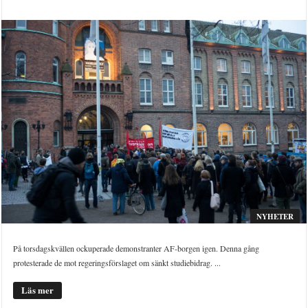
NYHETER
På torsdagskvällen ockuperade demonstranter AF-borgen igen. Denna gång
protesterade de mot regeringsförslaget om sänkt studiebidrag. ...
Läs mer