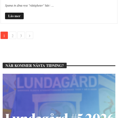
Spana in dina nya "rättigheter" här:
...
Läs mer
1
2
3
NÄR KOMMER NÄSTA TIDNING?