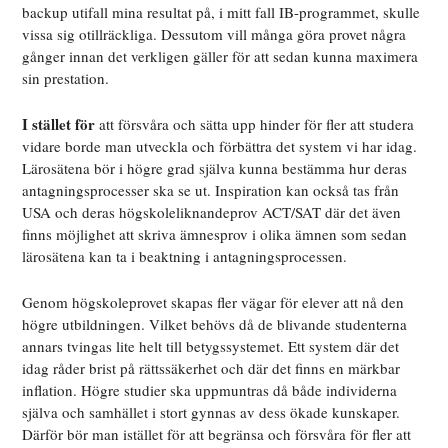
backup utifall mina resultat på, i mitt fall IB-programmet, skulle
vissa sig otillräckliga. Dessutom vill många göra provet några
gånger innan det verkligen gäller för att sedan kunna maximera
sin prestation.
I stället för
att försvåra och sätta upp hinder för fler att studera
vidare borde man utveckla och förbättra det system vi har idag.
Lärosätena bör i högre grad själva kunna bestämma hur deras
antagningsprocesser ska se ut. Inspiration kan också tas från
USA och deras högskoleliknandeprov ACT/SAT där det även
finns möjlighet att skriva ämnesprov i olika ämnen som sedan
lärosätena kan ta i beaktning i antagningsprocessen.
Genom högskoleprovet skapas fler vägar för elever att nå den
högre utbildningen. Vilket behövs då de blivande studenterna
annars tvingas lite helt till betygssystemet. Ett system där det
idag råder brist på rättssäkerhet och där det finns en märkbar
inflation. Högre studier ska uppmuntras då både individerna
själva och samhället i stort gynnas av dess ökade kunskaper.
Därför bör man istället för att begränsa och försvåra för fler att