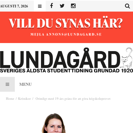
AUGUSTI 7, 2026
MENU
Home
Krönikor
Orimligt med 19-års gräns för att göra högskoleprovet