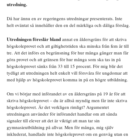
utredning.
Då har ännu en av regeringens utredningar presenterats. Inte
helt oväntat så innehåller den en del märkliga och dåliga förslag.
Utredningen föreslår bland
annat en åldersgräns för att skriva
högskoleprovet och att giltighetstiden ska minska från fem år till
tre. Att det införs en begränsning för hur många gånger man får
göra provet och att gränsen för hur många som ska tas in på
högskoleprovet sänks från 33 till 15 procent. För mig blir det
tydligt att utredningen helt enkelt vill försvåra för ungdomar att
med hjälp av högskoleprovet komma in på en högre utbildning.
Om vi börjar med införandet av en åldersgräns på 19 år för att
skriva högskoleprovet – du är alltså myndig men får inte skriva
högskoleprovet. Är det verkligen rimligt? Argumentet
utredningen använder för införandet handlar om att sända
signaler till elever att det är viktigt att man tar sin
gymnasieutbildning på allvar. Men för många, mig själv
inkluderat, handlade inte högskoleprovet om en genväg utan en