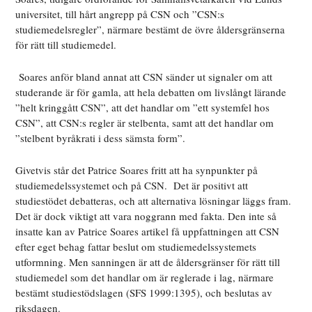
universitet, till hårt angrepp på CSN och ”CSN:s
studiemedelsregler”, närmare bestämt de övre åldersgränserna
för rätt till studiemedel.
Soares anför bland annat att CSN sänder ut signaler om att
studerande är för gamla, att hela debatten om livslångt lärande
”helt kringgått CSN”, att det handlar om ”ett systemfel hos
CSN”, att CSN:s regler är stelbenta, samt att det handlar om
”stelbent byråkrati i dess sämsta form”.
Givetvis står det Patrice Soares fritt att ha synpunkter på
studiemedelssystemet och på CSN.
Det är positivt att
studiestödet debatteras, och att alternativa lösningar läggs fram.
Det är dock viktigt att vara noggrann med fakta. Den inte så
insatte kan av Patrice Soares artikel få uppfattningen att CSN
efter eget behag fattar beslut om studiemedelssystemets
utformning. Men sanningen är att de åldersgränser för rätt till
studiemedel som det handlar om är reglerade i lag, närmare
bestämt studiestödslagen (SFS 1999:1395), och beslutas av
riksdagen.