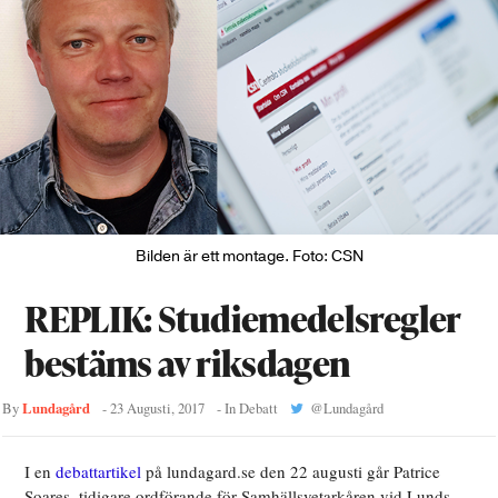
Bilden är ett montage. Foto: CSN
REPLIK: Studiemedelsregler
bestäms av riksdagen
Lundagård
By
-
23 Augusti, 2017
- In
Debatt
@
Lundagård
I en
debattartikel
på lundagard.se den 22 augusti går Patrice
Soares, tidigare ordförande för Samhällsvetarkåren vid Lunds