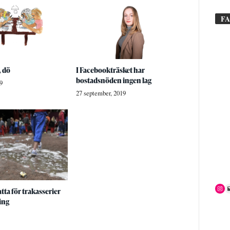
F
, dö
I Facebookträsket har
bostadsnöden ingen lag
9
27 september, 2019
tta för trakasserier
ing