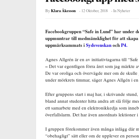
Klara Åkesson
By
-
12 Oktober, 2018
- In
Nyheter
Facebookgruppen “Safe in Lund” har under de
uppmuntrar till medmänsklighet för att skapa
uppmärksammats i
Sydsvenskan
och
P4.
Agnes Allgrén är en av initiativtagarna till “Saf
–
Det var egentligen förra året som jag märkte a
De var oroliga och övervägde mer om de skulle g
under mörkrets timmar, säger Agnes Allgén i en
Efter gruppens start i maj har, i skrivande stu
bland annat studenter hitta andra att slå följe 
ett samarbete med en elektronikkedja som inneb
överfallslarm. Det har även anordnats lektioner i 
I gruppen förekommer även många inlägg där me
“obehagligt” sätt eller om de upplever en person