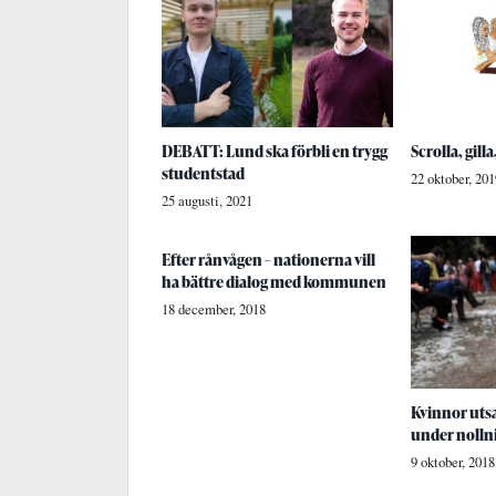
DEBATT: Lund ska förbli en trygg
Scrolla, gilla
studentstad
22 oktober, 201
25 augusti, 2021
Efter rånvågen – nationerna vill
ha bättre dialog med kommunen
18 december, 2018
Kvinnor utsa
under nolln
9 oktober, 2018