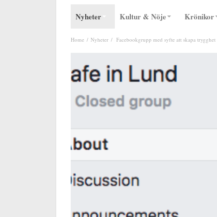
Nyheter
Kultur & Nöje
Krönikor
Home
Nyheter
Facebookgrupp med syfte att skapa trygghet