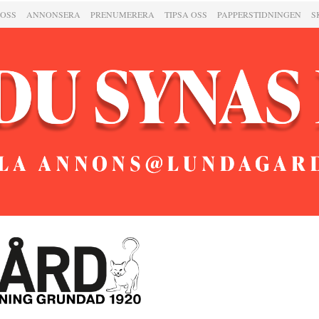
 OSS
ANNONSERA
PRENUMERERA
TIPSA OSS
PAPPERSTIDNINGEN
S