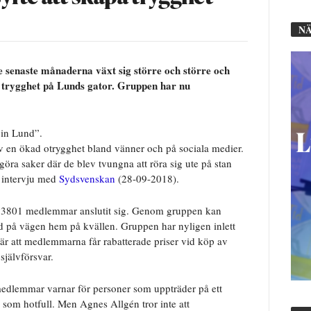
NÄ
 senaste månaderna växt sig större och större och
 trygghet på Lunds gator. Gruppen har nu
e in Lund”.
v en ökad otrygghet bland vänner och på sociala medier.
öra saker där de blev tvungna att röra sig ute på stan
 intervju med
Sydsvenskan
(28-09-2018).
nd, 3801 medlemmar anslutit sig. Genom gruppen kan
med på vägen hem på kvällen. Gruppen har nyligen inlett
är att medlemmarna får rabatterade priser vid köp av
självförsvar.
dlemmar varnar för personer som uppträder på ett
 som hotfull. Men Agnes Allgén tror inte att