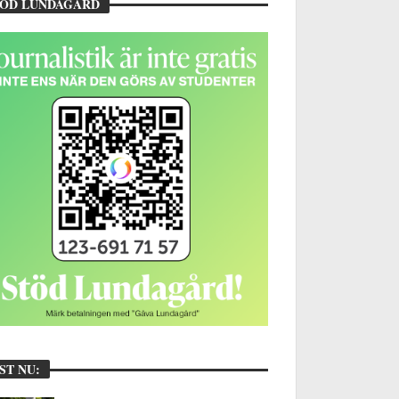
TÖD LUNDAGÅRD
ST NU: