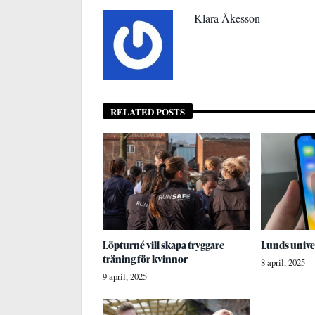
Klara Åkesson
RELATED POSTS
Löpturné vill skapa tryggare
Lunds univer
träning för kvinnor
8 april, 2025
9 april, 2025