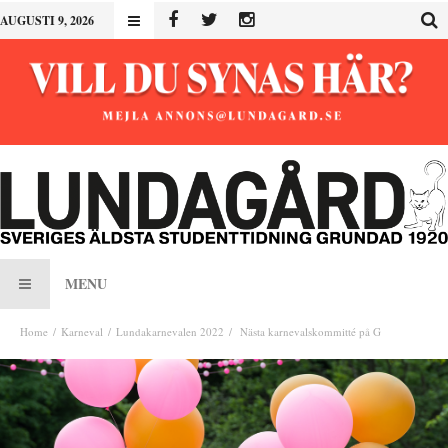
AUGUSTI 9, 2026
MENU
Home
Karneval
Lundakarnevalen 2022
Nästa karnevalskommitté på G