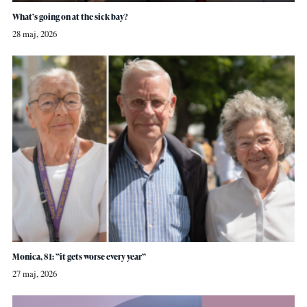
What’s going on at the sick bay?
28 maj, 2026
Monica, 81: ”it gets worse every year”
27 maj, 2026