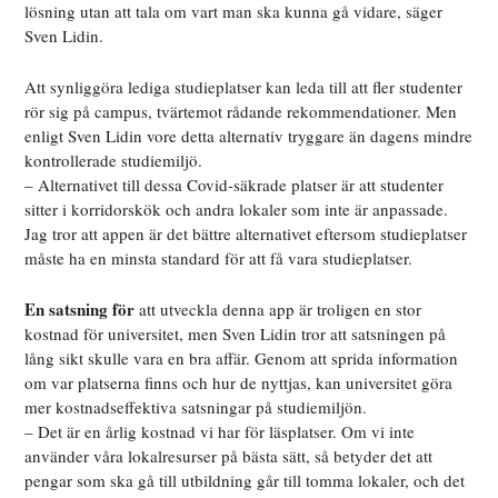
lösning utan att tala om vart man ska kunna gå vidare, säger
Sven Lidin.
Att synliggöra lediga studieplatser kan leda till att fler studenter
rör sig på campus, tvärtemot rådande rekommendationer. Men
enligt Sven Lidin vore detta alternativ tryggare än dagens mindre
kontrollerade studiemiljö.
– Alternativet till dessa Covid-säkrade platser är att studenter
sitter i korridorskök och andra lokaler som inte är anpassade.
Jag tror att appen är det bättre alternativet eftersom studieplatser
måste ha en minsta standard för att få vara studieplatser.
En satsning för
att utveckla denna app är troligen en stor
kostnad för universitet, men Sven Lidin tror att satsningen på
lång sikt skulle vara en bra affär. Genom att sprida information
om var platserna finns och hur de nyttjas, kan universitet göra
mer kostnadseffektiva satsningar på studiemiljön.
– Det är en årlig kostnad vi har för läsplatser. Om vi inte
använder våra lokalresurser på bästa sätt, så betyder det att
pengar som ska gå till utbildning går till tomma lokaler, och det