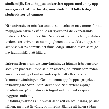
studiemiljö. Detta hoppas universitet uppnå med en ny app
som gör det lättare för dig som student att hitta lediga
studieplatser på campus.
När universitetet minskar antalet studieplatser på campus för att
möjliggöra säkra avstånd, ökar trycket på de kvarvarande
platserna. För att underlätta för studenter att hitta lediga platser
undersöker universitet nu möjligheten att utveckla en app, som
ska visa var på campus det finns lediga studieplatser, samt ge
navigationshjälp att hitta dit.
Informationen om platsanvändningen
hämtas från sensorer
som kan placeras ut vid studieplatserna, en teknik som redan
används i många kontorslandskap för att effektivisera
kontorsanvändningen. Genom denna app hoppas projektets
initiativtagare Sven Lidin, dekan vid Naturvetenskapliga
fakulteteten, på att minska trängsel och därmed skapa en
tryggare studiemiljö.
– Ordningsvakter i gula västar är säkert en bra lösning på sina
ställen, men det är väldigt otillfredsställande att ha en sådan