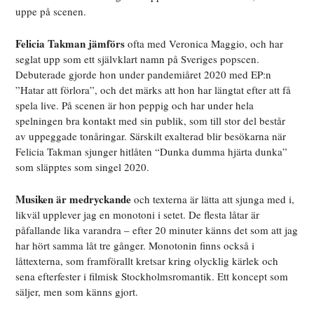
uppe på scenen.
Felicia Takman jämförs
ofta med Veronica Maggio, och har
seglat upp som ett självklart namn på Sveriges popscen.
Debuterade gjorde hon under pandemiåret 2020 med EP:n
”Hatar att förlora”, och det märks att hon har längtat efter att få
spela live. På scenen är hon peppig och har under hela
spelningen bra kontakt med sin publik, som till stor del består
av uppeggade tonåringar. Särskilt exalterad blir besökarna när
Felicia Takman sjunger hitlåten “Dunka dumma hjärta dunka”
som släpptes som singel 2020.
Musiken är medryckande
och texterna är lätta att sjunga med i,
likväl upplever jag en monotoni i setet. De flesta låtar är
påfallande lika varandra – efter 20 minuter känns det som att jag
har hört samma låt tre gånger. Monotonin finns också i
låttexterna, som framförallt kretsar kring olycklig kärlek och
sena efterfester i filmisk Stockholmsromantik. Ett koncept som
säljer, men som känns gjort.