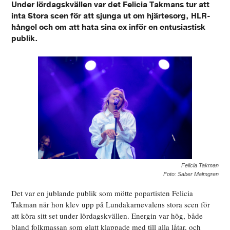
Under lördagskvällen var det Felicia Takmans tur att
inta Stora scen för att sjunga ut om hjärtesorg, HLR-
hångel och om att hata sina ex inför en entusiastisk
publik.
Felicia Takman
Foto: Saber Malmgren
Det var en jublande publik som mötte popartisten Felicia
Takman när hon klev upp på Lundakarnevalens stora scen för
att köra sitt set under lördagskvällen. Energin var hög, både
bland folkmassan som glatt klappade med till alla låtar, och