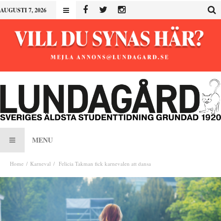
AUGUSTI 7, 2026
MENU
Home
Karneval
Felicia Takman fick karnevalen att dansa