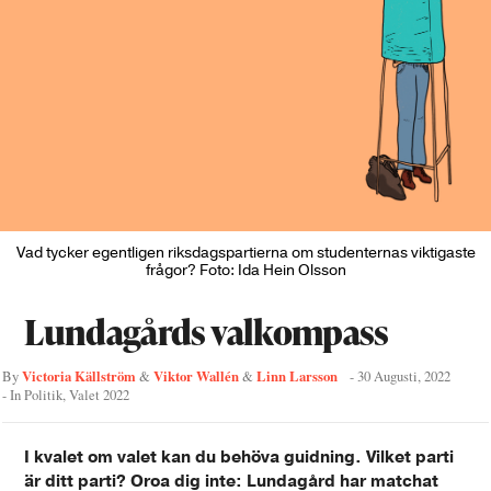
Vad tycker egentligen riksdagspartierna om studenternas viktigaste
frågor? Foto: Ida Hein Olsson
Lundagårds valkompass
Victoria Källström
Viktor Wallén
Linn Larsson
By
&
&
-
30 Augusti, 2022
- In
Politik
,
Valet 2022
I kvalet om valet kan du behöva guidning. Vilket parti
är ditt parti? Oroa dig inte: Lundagård har matchat