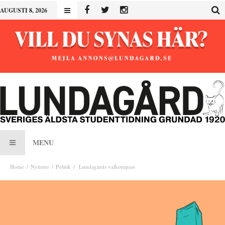
AUGUSTI 8, 2026
MENU
Home
Nyheter
Politik
Lundagårds valkompass