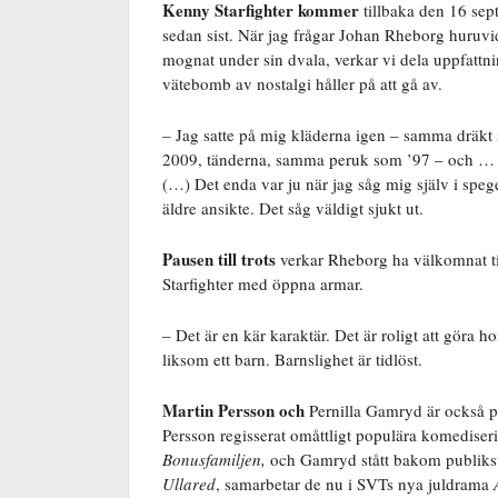
Kenny Starfighter kommer
tillbaka den 16 sep
sedan sist. När jag frågar Johan Rheborg huruvid
mognat under sin dvala, verkar vi dela uppfattni
vätebomb av nostalgi håller på att gå av.
– Jag satte på mig kläderna igen – samma dräkt
2009, tänderna, samma peruk som ’97 – och … 
(…) Det enda var ju när jag såg mig själv i spege
äldre ansikte. Det såg väldigt sjukt ut.
Pausen till trots
verkar Rheborg ha välkomnat t
Starfighter med öppna armar.
– Det är en kär karaktär. Det är roligt att göra
liksom ett barn. Barnslighet är tidlöst.
Martin Persson och
Pernilla Gamryd är också p
Persson regisserat omåttligt populära komediser
Bonusfamiljen,
och Gamryd stått bakom publik
Ullared
, samarbetar de nu i SVTs nya juldrama