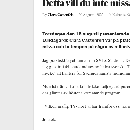
Detta vill du inte miss
Clara Castenfelt
By
-
30 Augusti, 2022
- In
Kultur & N
Torsdagen den 18 augusti presenterade S
Lundagårds Clara Castenfelt var på plats 
missa och ta tempen på några av männ
Jag praktiskt taget ramlar in i SVT:s Studio 1. 
jag gick in i fel entré, möttes av halva svenska 
mycket att hantera för Sveriges sämsta morgon
Men här är
vi i alla fall. Micke Leijnegard pos
oss glimtar av höstens kommande program.
”Vilken maffig TV- höst vi har framför oss, hörn
Jo tack.