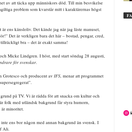
et av att täcka upp människors död. Till min besvikelse
giltiga problem som kvarstår mitt i karaktärernas högst
F
 är ens känsloliv. Det kände jag när jag läste manuset,
gör!” Det är verkligen bara det här – bostad, pengar, cred,
tillräckligt bra – det är exakt samma!
och Micke Lindgren. I höst, med start söndag 28 augusti,
ndrare för svenskar
.
n Grotesco och producent av
IFS,
menar att programmet
“supersegregerat”.
kgrund på TV. Vi är rädda för att snacka om kultur och
 där folk med utländsk bakgrund får styra humorn,
är minoritet.
p inte ens bor någon med annan bakgrund än svensk. I
f Ali.