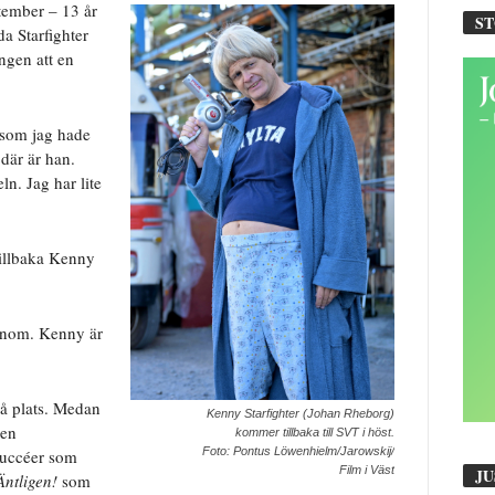
tember – 13 år
S
a Starfighter
ngen att en
 som jag hade
där är han.
ln. Jag har lite
illbaka Kenny
 honom. Kenny är
å plats. Medan
Kenny Starfighter (Johan Rheborg)
ien
kommer tillbaka till SVT i höst.
Foto: Pontus Löwenhielm/Jarowskij/
succéer som
Film i Väst
JU
Äntligen!
som