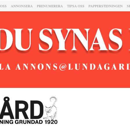
 OSS
ANNONSERA
PRENUMERERA
TIPSA OSS
PAPPERSTIDNINGEN
S