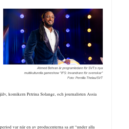
Ahmed Behran är programledare för SVT:s nya
multikulturella gameshow ”IFS: Invandrare för svenskar”
Foto: Pernilla Thelau/SVT
själv, komikern Petrina Solange, och journalisten Assia
period var när en av producenterna sa att “under alla