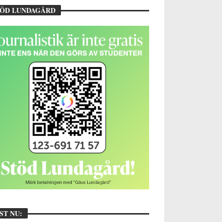
TÖD LUNDAGÅRD
ST NU: