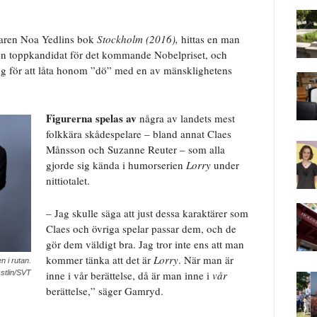
ttaren Noa Yedlins bok
Stockholm (2016),
hittas
en man
 en toppkandidat för det kommande Nobelpriset, och
ng för att låta honom ”dö” med en av mänsklighetens
Figurerna spelas av
några av landets mest
folkkära skådespelare – bland annat Claes
Månsson och Suzanne Reuter – som alla
gjorde sig kända i humorserien
Lorry
under
nittiotalet.
– Jag skulle säga att just dessa karaktärer som
Claes och övriga spelar passar dem, och de
gör dem väldigt bra. Jag tror inte ens att man
kommer tänka att det är
Lorry
. När man är
n i rutan.
inne i vår berättelse, då är
man inne i
vår
stlin/SVT
berättelse,” säger Gamryd.