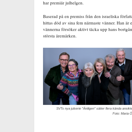
har premiär julhelgen.
Baserad på en premiss från den israeliska förfa
hittas död av sina fem närmaste vänner. Han är
vännerna försöker aktivt täcka upp hans bortgå
största äremärken.
SVTs nya julserie ”Äntligen” sätter flera kända ansikte
Foto: Maria Ö