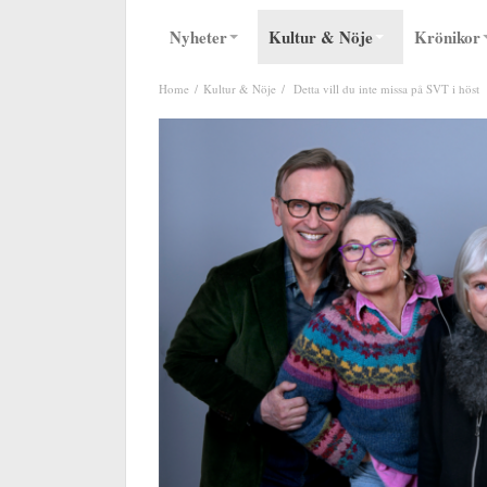
Nyheter
Kultur & Nöje
Krönikor
Home
Kultur & Nöje
Detta vill du inte missa på SVT i höst