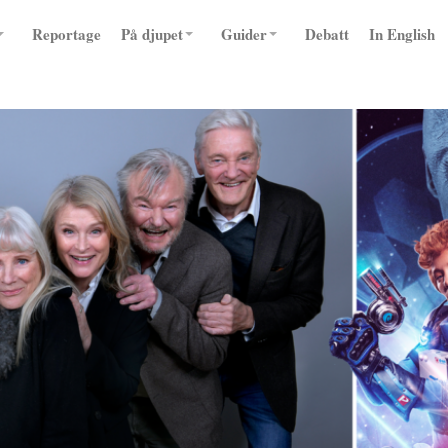
Reportage
På djupet
Guider
Debatt
In English