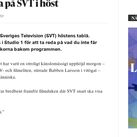
a på SVT i höst
öje
NÄ
veriges Television (SVT) höstens tablå.
i Studio 1 för att ta reda på vad du inte får
iskorna bakom programmen.
Det har varit en otroligt känslomässigt upphöjd morgon –
TV- och filmeliten, stirrade Babben Larsson i vitögat –
människa.
erar bredbent framför filmduken där SVT snart ska visa
i.”