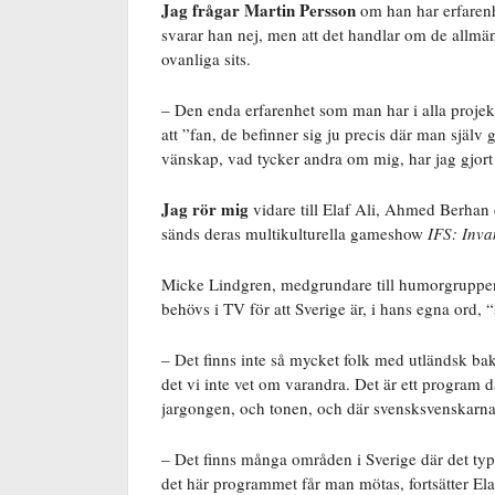
Jag frågar Martin Persson
om han har erfarenh
svarar han nej, men att det handlar om de allmän
ovanliga sits.
– Den enda erfarenhet som man har i alla projekt
att ”fan, de befinner sig ju precis där man själv 
vänskap, vad tycker andra om mig, har jag gjort 
Jag rör mig
vidare till Elaf Ali, Ahmed Berhan 
sänds deras multikulturella gameshow
IFS: Inva
Micke Lindgren, medgrundare till humorgruppe
behövs i TV för att Sverige är, i hans egna ord, 
– Det finns inte så mycket folk med utländsk ba
det vi inte vet om varandra. Det är ett program
jargongen, och tonen, och där svensksvenskarna 
– Det finns många områden i Sverige där det ty
det här programmet får man mötas, fortsätter Ela