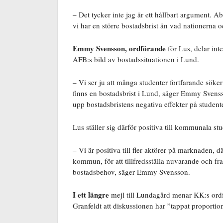
– Det tycker inte jag är ett hållbart argument. A
vi har en större bostadsbrist än vad nationerna
Emmy Svensson, ordförande
för Lus, delar int
AFB:s bild av bostadssituationen i Lund.
– Vi ser ju att många studenter fortfarande söker
finns en bostadsbrist i Lund, säger Emmy Svens
upp bostadsbristens negativa effekter på student
Lus ställer sig därför positiva till kommunala st
– Vi är positiva till fler aktörer på marknaden, 
kommun, för att tillfredsställa nuvarande och fr
bostadsbehov, säger Emmy Svensson.
I ett längre
mejl till Lundagård menar KK:s ord
Granfeldt att diskussionen har ”tappat proportio