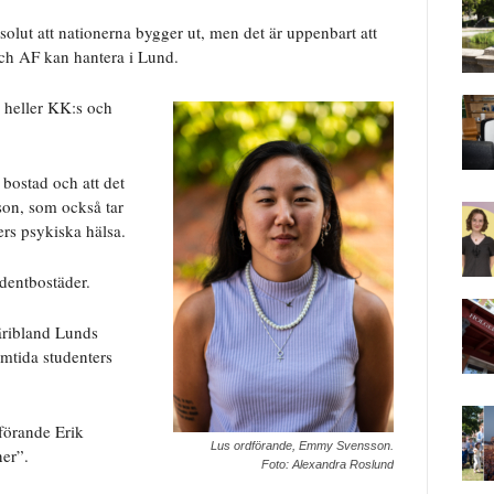
bsolut att nationerna bygger ut, men det är uppenbart att
 och AF kan hantera i Lund.
e heller KK:s och
 bostad och att det
son, som också tar
ers psykiska hälsa.
udentbostäder.
däribland Lunds
amtida studenters
förande Erik
Lus ordförande, Emmy Svensson.
ner”.
Foto: Alexandra Roslund