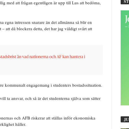
S
ig med att frågan egentligen är upp till Lus att bedöma,
sina egna intressen snarare än det allmänna så blir en
 – att då blockera detta, det har jag väldigt svårt att
ostadsbrist än vad nationerna och AF kan hantera i
törre kommunalt engagemang i studenters bostadssituation.
l ta ansvar, och så är det studenterna själva som sätter
ionernas och AFB riskerar att ställas inför ekonomiska
JU
klighet håller.