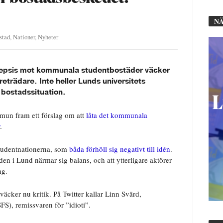
NÄ
stad
,
Nationer
,
Nyheter
kepsis mot kommunala studentbostäder väcker
reträdare. Inte heller Lunds universitets
 bostadssituation.
mun fram ett förslag om att
låta det kommunala
.
studentnationerna, som
båda förhöll sig negativt till idén
.
n i Lund närmar sig balans, och att ytterligare aktörer
ng.
väcker nu kritik. På Twitter kallar Linn Svärd,
FS), remissvaren för ”idioti”.