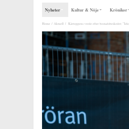
Nyheter
Kultur & Nöje
Krönikor
Home
Aktuell
Kårtoppens vrede efter bostadsbeskedet: ”Idio