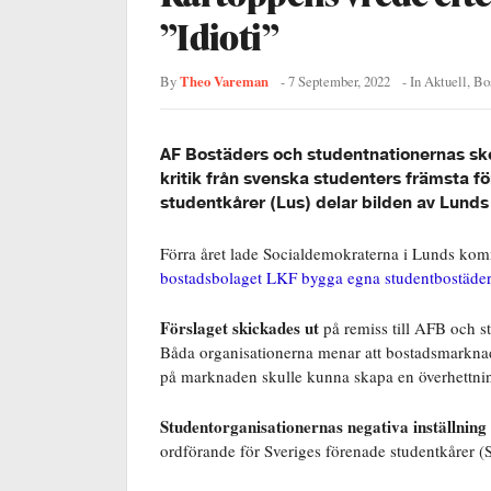
”Idioti”
Theo Vareman
By
-
7 September, 2022
- In
Aktuell
,
Bo
AF Bostäders och studentnationernas s
kritik från svenska studenters främsta fö
studentkårer (Lus) delar bilden av Lunds
Förra året lade Socialdemokraterna i Lunds kom
bostadsbolaget LKF bygga egna studentbostäder
Förslaget skickades ut
på remiss till AFB och 
Båda organisationerna menar att bostadsmarknade
på marknaden skulle kunna skapa en överhettni
Studentorganisationernas negativa inställning
ordförande för Sveriges förenade studentkårer (S