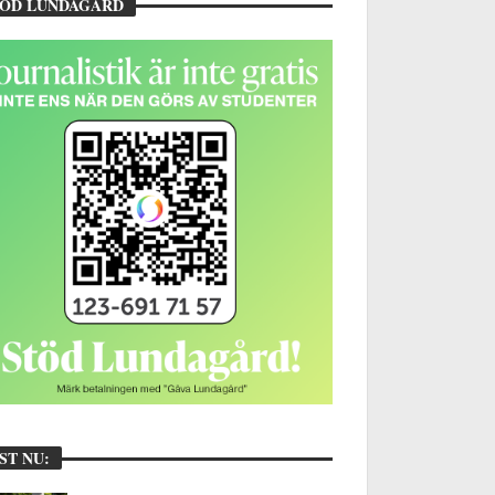
TÖD LUNDAGÅRD
ST NU: