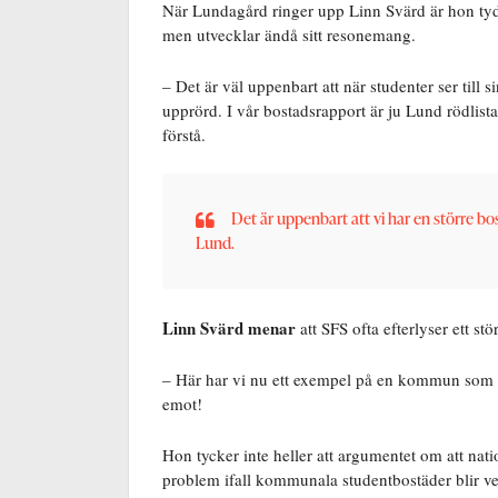
När Lundagård ringer upp Linn Svärd är hon tydl
men utvecklar ändå sitt resonemang.
– Det är väl uppenbart att när studenter ser till 
upprörd. I vår bostadsrapport är ju Lund rödlistat
förstå.
Det är uppenbart att vi har en större b
Lund.
Linn Svärd menar
att SFS ofta efterlyser ett s
– Här har vi nu ett exempel på en kommun som vil
emot!
Hon tycker inte heller att argumentet om att nat
problem ifall kommunala studentbostäder blir ver