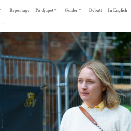
Reportage
På djupet
Guider
Debatt
In English
ti”