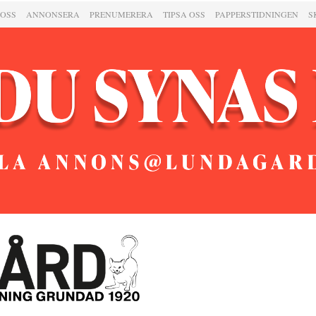
 OSS
ANNONSERA
PRENUMERERA
TIPSA OSS
PAPPERSTIDNINGEN
S