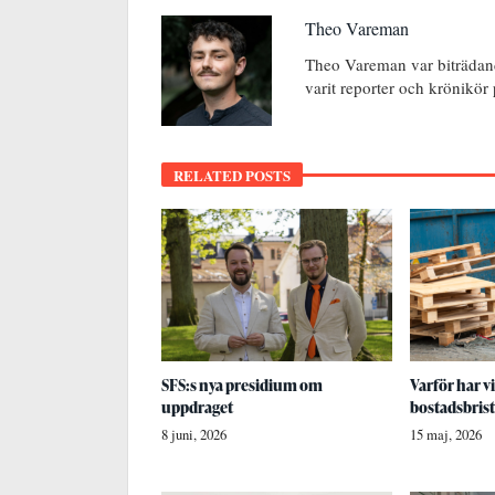
Theo Vareman
Theo Vareman var biträdan
varit reporter och krönikör
RELATED POSTS
SFS:s nya presidium om
Varför har vi
uppdraget
bostadsbris
8 juni, 2026
15 maj, 2026