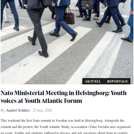
AKTUELL
REPORTAGE
Nato Ministerial Meeting in Helsingborg: Youth
voices at Youth Atlantic Forum
By
Anabel Schüler
23 maj, 2026
This weekend the first Nato summit in Sweden was held in Helsingborg. Alongside the
summit and the protest, the Youth Atlantic Treaty Association (Yata) Sweden also organised
an event. Youths and students gathered to discuss and ask questions about Nato to experts.