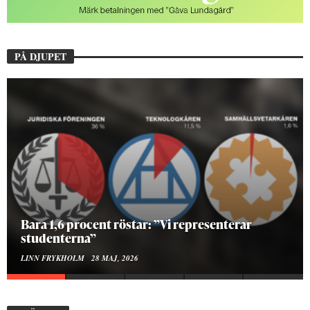
PÅ DJUPET
Hur bygger man en Lundakarneval?
ELISE RALSTON SAMUELSON
24 MAJ, 2026