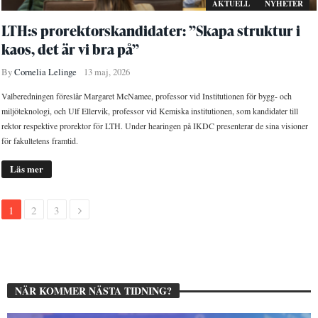
AKTUELL
NYHETER
LTH:s prorektorskandidater: ”Skapa struktur i
kaos, det är vi bra på”
By
Cornelia Lelinge
13 maj, 2026
Valberedningen föreslår Margaret McNamee, professor vid Institutionen för bygg- och
miljöteknologi, och Ulf Ellervik, professor vid Kemiska institutionen, som kandidater till
rektor respektive prorektor för LTH. Under hearingen på IKDC presenterar de sina visioner
för fakultetens framtid.
Läs mer
1
2
3
NÄR KOMMER NÄSTA TIDNING?