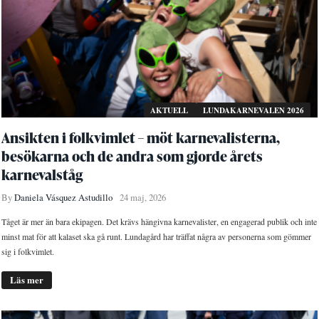
AKTUELL
LUNDAKARNEVALEN 2026
Ansikten i folkvimlet – möt karnevalisterna,
besökarna och de andra som gjorde årets
karnevalståg
By
Daniela Vásquez Astudillo
24 maj, 2026
Tåget är mer än bara ekipagen. Det krävs hängivna karnevalister, en engagerad publik och inte
minst mat för att kalaset ska gå runt. Lundagård har träffat några av personerna som gömmer
sig i folkvimlet.
Läs mer