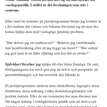
vardagsjuridik. I stället är det forskningen som står i
centrum.
Efter snart tre terminer på juristprogrammet börjar jag komma in
i det stadium där vänner och bekanta förväntar sig att man ska
kunna hjälpa dem med vardagliga juridiska problem.
”Hur skriver jag ett samboavtal?” ”Behöver jag omförhandla
min hemförsäkring efter att jag byggt om huset?” ”Hur ordnar
jag god man åt en äldre släkting som har fått en stroke?”
Självklart försöker jag
hjälpa till efter bästa förmåga. De små
förfrågningarna har dock gett mig ett delvis nytt perspektiv på
juristutbildningen och hur teoretisk den faktiskt är.
På juristprogrammet studerar man rättskällorna: lagregler, deras
förarbeten, deras tolkning i olika domstolsavgöranden och
juridisk doktrin. Efter de nio terminerna har man däremot inte
fått någon träning i verklighetsnära juridik som att skriva och
granska avtal, sköta olika former av myndighetskontakter och