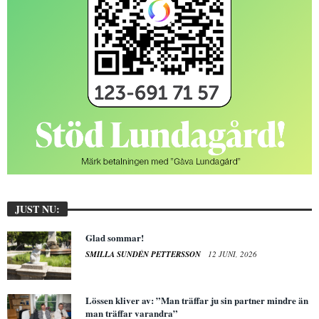
JUST NU:
Glad sommar!
SMILLA SUNDÉN PETTERSSON
12 JUNI, 2026
Lössen kliver av: ”Man träffar ju sin partner mindre än
man träffar varandra”