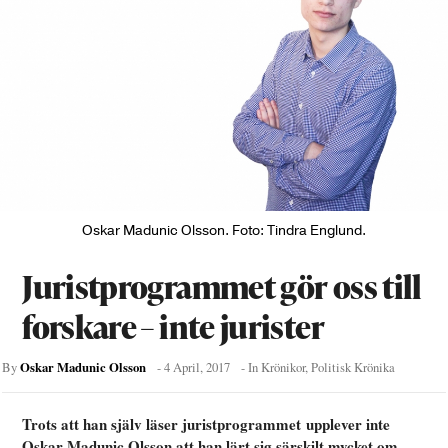
Oskar Madunic Olsson. Foto: Tindra Englund.
Juristprogrammet gör oss till
forskare – inte jurister
Oskar Madunic Olsson
By
-
4 April, 2017
- In
Krönikor
,
Politisk Krönika
Trots att han själv läser juristprogrammet upplever inte
Oskar Madunic Olsson att han lärt sig särskilt mycket om