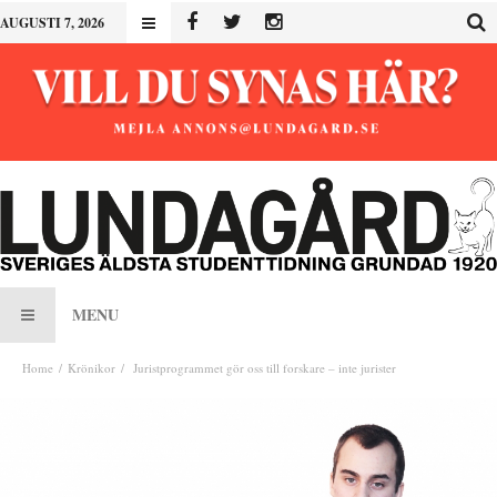
AUGUSTI 7, 2026
MENU
Home
Krönikor
Juristprogrammet gör oss till forskare – inte jurister