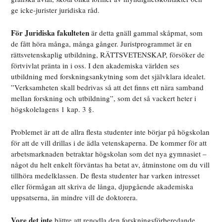
ge icke-jurister juridiska råd.
För Juridiska fakulteten
är detta gnäll gammal skåpmat, som
de fått höra många, många gånger. Juristprogrammet är en
rättsvetenskaplig utbildning, RÄTTSVETENSKAP, försöker de
förtvivlat pränta in i oss. I den akademiska världen ses
utbildning med forskningsankytning som det självklara idealet.
”Verksamheten skall bedrivas så att det finns ett nära samband
mellan forskning och utbildning”, som det så vackert heter i
högskolelagens 1 kap. 3 §.
Problemet är att de allra flesta studenter inte börjar på högskolan
för att de vill drillas i de ädla vetenskaperna. De kommer för att
arbetsmarknaden betraktar högskolan som det nya gymnasiet –
något du helt enkelt förväntas ha betat av, åtminstone om du vill
tillhöra medelklassen. De flesta studenter har varken intresset
eller förmågan att skriva de långa, djupgående akademiska
uppsatserna, än mindre vill de doktorera.
Vore det inte
bättre att renodla den forskningsförberedande