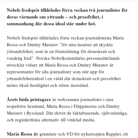
Nobels fredspris tilldelades förra veckan två journalister för
deras värnande om yttrande – och pressfrihet, i
sammanhang där dessa ideal står under hot.
Nobels fredspris tilldelades förra veckan journalisterna Maria
Ressa och Dmitry Muratov ”för sina insatser att skydda
yttrandefrihet, som är en förutsättning för demokrati och
varaktig fred”. Norska Nobelkommitténs pressmeddelande
utvecklar vidare att Maria Ressa och Dmitry Muratov är
representanter för alla journalister som står upp för
yttrandefrihetsideal i en värld där demokrati och pressfrihet
möter ökad fientlighet och större motstånd.
Årets båda pristagare
är verksamma journalister i sina
respektive hemland, Maria Ressa i Filippinerna och Dmitry
Muratov i Ryssland. Där driver de faktabaserade, självständiga,
och regimkritiska alternativ till vinklad media.
Maria Ressa är
grundare och VD för nyhetssajten Rappler, ett