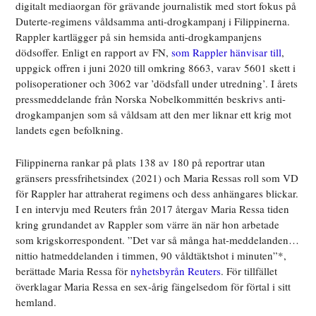
digitalt mediaorgan för grävande journalistik med stort fokus på
Duterte-regimens våldsamma anti-drogkampanj i Filippinerna.
Rappler kartlägger på sin hemsida anti-drogkampanjens
dödsoffer. Enligt en rapport av FN,
som Rappler hänvisar till
,
uppgick offren i juni 2020 till omkring 8663, varav 5601 skett i
polisoperationer och 3062 var ’dödsfall under utredning’. I årets
pressmeddelande från Norska Nobelkommittén beskrivs anti-
drogkampanjen som så våldsam att den mer liknar ett krig mot
landets egen befolkning.
Filippinerna rankar på plats 138 av 180 på reportrar utan
gränsers pressfrihetsindex (2021) och Maria Ressas roll som VD
för Rappler har attraherat regimens och dess anhängares blickar.
I en intervju med Reuters från 2017 återgav Maria Ressa tiden
kring grundandet av Rappler som värre än när hon arbetade
som krigskorrespondent. ”Det var så många hat-meddelanden…
nittio hatmeddelanden i timmen, 90 våldtäktshot i minuten”*,
berättade Maria Ressa för
nyhetsbyrån Reuters
. För tillfället
överklagar Maria Ressa en sex-årig fängelsedom för förtal i sitt
hemland.