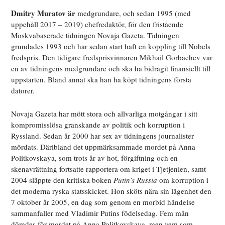
Dmitry Muratov är
medgrundare, och sedan 1995 (med
uppehåll 2017 – 2019) chefredaktör, för den fristående
Moskvabaserade tidningen Novaja Gazeta. Tidningen
grundades 1993 och har sedan start haft en koppling till Nobels
fredspris. Den tidigare fredsprisvinnaren Mikhail Gorbachev var
en av tidningens medgrundare och ska ha bidragit finansiellt till
uppstarten. Bland annat ska han ha köpt tidningens första
datorer.
Novaja Gazeta har mött stora och allvarliga motgångar i sitt
kompromisslösa granskande av politik och korruption i
Ryssland. Sedan år 2000 har sex av tidningens journalister
mördats. Däribland det uppmärksammade mordet på Anna
Politkovskaya, som trots år av hot, förgiftning och en
skenavrättning fortsatte rapportera om kriget i Tjetjenien, samt
2004 släppte den kritiska boken
Putin’s Russia
om korruption i
det moderna ryska statsskicket. Hon sköts nära sin lägenhet den
7 oktober år 2005, en dag som genom en morbid händelse
sammanfaller med Vladimir Putins födelsedag. Fem män
dömdes för mordet på Anna Politkovskaya, men vem som