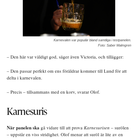
Karnevalen var populär bland samtliga i testpanelen.
Foto: Saber Malmgren
– Den här var väldigt god, säger även Victoria, och tillägger:
– Den passar perfekt om ens föräldrar kommer till Lund för att
delta i karnevalen.
– Precis – tillsammans med en korv, svarar Olof.
Karnesuris
När panelen ska
gå vidare till att prova
Karnesurisen
– surölen
– uppstår en viss stridighet. Olof menar att suröl är lite av en