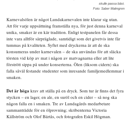
skulle passa bäst.
Foto: Saber Malmgren
Karnevalsölen är något Lundakarnevalen inte klarar sig utan.
Att för varje uppsättning framställa nya, för just denna karneval
unika, smaker är en kär tradition. Enligt testpanelen får dessa
inte vara alltför särpräglade, samtidigt som det givetvis inte får
tummas på kvaliteten. Syftet med dryckerna är att de ska
konsumeras under karnevalen – de ska användas för att släcka
törsten vid köp av mat i någon av matvagnarna eller att lite
förstrött sippa på under konserterna. Ölen (liksom cidern) ska
falla såväl festande studenter som inresande familjemedlemmar i
smaken.
Det är höga
krav att ställa på en dryck. Som tur är finns det fyra
stycken – en lager, en ale, en suröl och en cider – så nog ska
någon falla en i smaken. Tre av Lundagårds medarbetare
sammanträdde för en ölprovning; skribenterna Victoria
Källström och Olof Bärtås, och fotografen Eskil Högman.