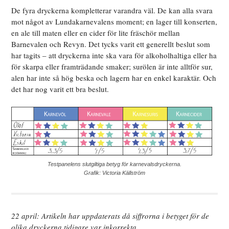
De fyra dryckerna kompletterar varandra väl. De kan alla svara
mot något av Lundakarnevalens moment; en lager till konserten,
en ale till maten eller en cider för lite fräschör mellan
Barnevalen och Revyn. Det tycks varit ett generellt beslut som
har tagits – att dryckerna inte ska vara för alkoholhaltiga eller ha
för skarpa eller framträdande smaker; surölen är inte alltför sur,
alen har inte så hög beska och lagern har en enkel karaktär. Och
det har nog varit ett bra beslut.
Testpanelens slutgiltiga betyg för karnevalsdryckerna.
Grafik: Victoria Källström
22 april: Artikeln har uppdaterats då siffrorna i betyget för de
olika dryckerna tidigare var inkorrekta.