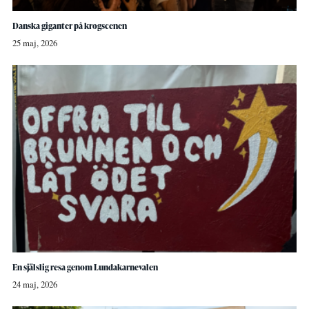
Danska giganter på krogscenen
25 maj, 2026
En själslig resa genom Lundakarnevalen
24 maj, 2026