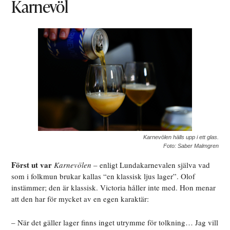
Karnevöl
Karnevölen hälls upp i ett glas.
Foto: Saber Malmgren
Först ut var
Karnevölen
– enligt Lundakarnevalen själva vad
som i folkmun brukar kallas “en klassisk ljus lager”. Olof
instämmer; den är klassisk. Victoria håller inte med. Hon menar
att den har för mycket av en egen karaktär:
– När det gäller lager finns inget utrymme för tolkning… Jag vill