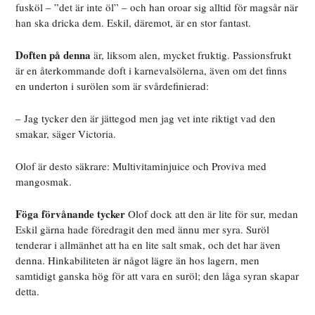
fusköl – ”det är inte öl” – och han oroar sig alltid för magsår när
han ska dricka dem. Eskil, däremot, är en stor fantast.
Doften på denna
är, liksom alen, mycket fruktig. Passionsfrukt
är en återkommande doft i karnevalsölerna, även om det finns
en underton i surölen som är svårdefinierad:
– Jag tycker den är jättegod men jag vet inte riktigt vad den
smakar, säger Victoria.
Olof är desto säkrare: Multivitaminjuice och Proviva med
mangosmak.
Föga förvånande tycker
Olof dock att den är lite för sur, medan
Eskil gärna hade föredragit den med ännu mer syra. Suröl
tenderar i allmänhet att ha en lite salt smak, och det har även
denna. Hinkabiliteten är något lägre än hos lagern, men
samtidigt ganska hög för att vara en suröl; den låga syran skapar
detta.