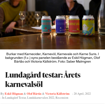
Burkar med Karnecider, Karnevöl, Karnevale och Karne Suris. I
bakgrunden (f.v.) syns panelen bestående av Eskil Högman, Olof
Bärtås och Victoria Källström. Foto: Saber Malmgren
Lundagård testar: Årets
karnevalsöl
Eskil Högman
Olof Bärtås
Victoria Källström
By
&
&
-
20 April, 2022
- In
Lundagård Testar
,
Lundakarnevalen 2022
,
Recension