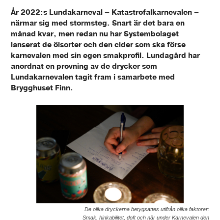
År 2022:s Lundakarneval – Katastrofalkarnevalen –
närmar sig med stormsteg. Snart är det bara en
månad kvar, men redan nu har Systembolaget
lanserat de ölsorter och den cider som ska förse
karnevalen med sin egen smakprofil. Lundagård har
anordnat en provning av de drycker som
Lundakarnevalen tagit fram i samarbete med
Brygghuset Finn.
De olika dryckerna betygsattes utifrån olika faktorer:
Smak, hinkabilitet, doft och när under Karnevalen den