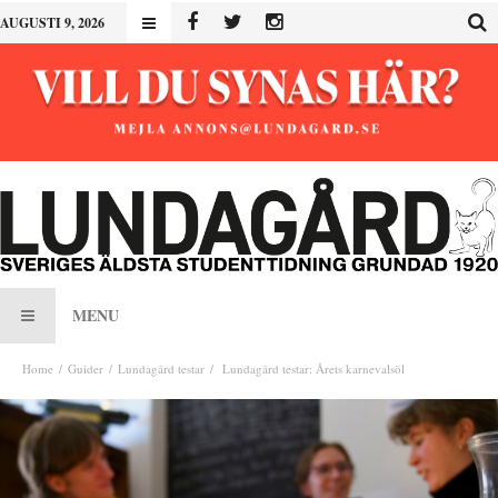
AUGUSTI 9, 2026
MENU
Home
Guider
Lundagård testar
Lundagård testar: Årets karnevalsöl