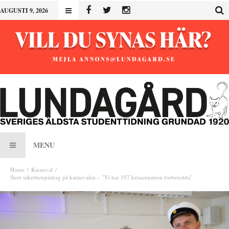
AUGUSTI 9, 2026
MENU
Home
Karneval
Stort säkerhetspådrag på karnevalen – ”Vi har 197 krisscenarion förberedda”