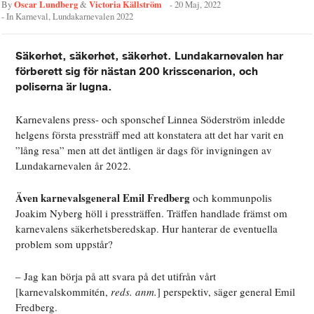
Oscar Lundberg
Victoria Källström
By
&
-
20 Maj, 2022
- In
Karneval
,
Lundakarnevalen 2022
Säkerhet, säkerhet, säkerhet. Lundakarnevalen har
förberett sig för nästan 200 krisscenarion, och
poliserna är lugna.
Karnevalens press- och sponschef Linnea Söderström inledde
helgens första pressträff med att konstatera att det har varit en
”lång resa” men att det äntligen är dags för invigningen av
Lundakarnevalen år 2022.
Även karnevalsgeneral Emil Fredberg
och kommunpolis
Joakim Nyberg höll i pressträffen. Träffen handlade främst om
karnevalens säkerhetsberedskap. Hur hanterar de eventuella
problem som uppstår?
– Jag kan börja på att svara på det utifrån vårt
[karnevalskommitén,
reds. anm.
] perspektiv, säger general Emil
Fredberg.