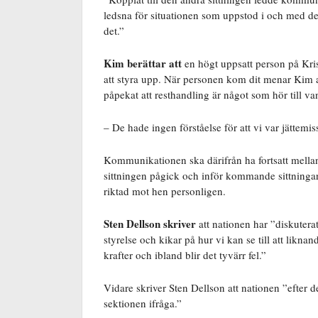
ledsna för situationen som uppstod i och med dess
det.”
Kim berättar att
en högt uppsatt person på Kristi
att styra upp. När personen kom dit menar Kim a
påpekat att resthandling är något som hör till va
– De hade ingen förståelse för att vi var jättem
Kommunikationen ska därifrån ha fortsatt mella
sittningen pågick och inför kommande sittningar
riktad mot hen personligen.
Sten Dellson skriver
att nationen har ”
diskutera
styrelse och kikar på hur vi kan se till att liknan
krafter och ibland blir det tyvärr fel.”
Vidare skriver Sten Dellson att nationen ”efter d
sektionen ifråga.”