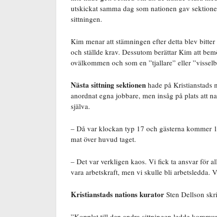
utskickat samma dag som nationen gav sektionen
sittningen.
Kim menar att stämningen efter detta blev bitte
och ställde krav. Dessutom berättar Kim att bemö
ovälkommen och som en ”tjallare” eller ”visselb
Nästa sittning sektionen
hade på Kristianstads n
anordnat egna jobbare, men insåg på plats att na
själva.
– Då var klockan typ 17 och gästerna kommer 19.
mat över huvud taget.
– Det var verkligen kaos. Vi fick ta ansvar för al
vara arbetskraft, men vi skulle bli arbetsledda. 
Kristianstads nations kurator
Sten Dellson skri
”
Kopplat till den andra sittningen ledde kommunika