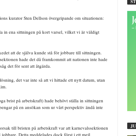
S
tions kurator Sten Dellson övergripande om situationen:
a in ena sittningen på kort varsel, vilket vi är väldigt
kedet att de själva kunde stå för jobbare till sittningen.
sektionen hade det då framkommit att nationen inte hade
åg det för sent att åtgärda.
lösning, det var inte så att vi hittade ett nytt datum, utan
Kim.
ga brist på arbetskraft) hade behövt ställa in sittningen
 pengar på en ansökan som ur vårt perspektiv ändå inte
JU
orsak till bristen på arbetskraft var att karnevalssektionen
 jobbare. Detta meddelades dock först i ett mejl