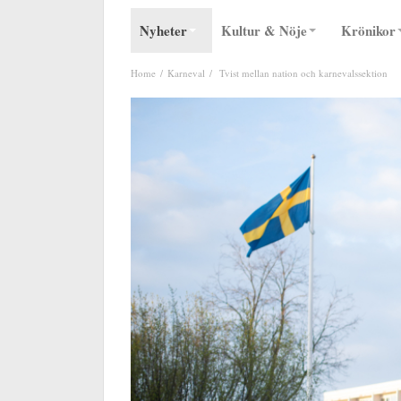
Nyheter
Kultur & Nöje
Krönikor
Home
Karneval
Tvist mellan nation och karnevalssektion