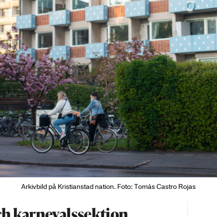
Arkivbild på Kristianstad nation. Foto: Tomás Castro Rojas
ch karnevalssektion