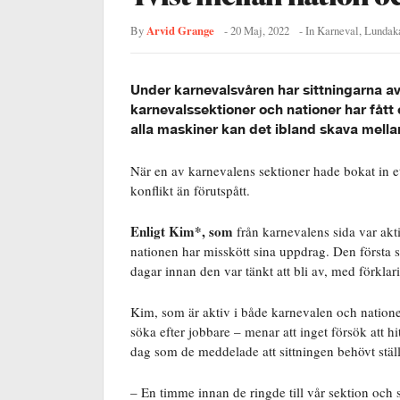
Arvid Grange
By
-
20 Maj, 2022
- In
Karneval
,
Lundak
Under karnevalsvåren har sittningarna a
karnevalssektioner och nationer har fått e
alla maskiner kan det ibland skava mell
När en av karnevalens sektioner hade bokat in ett
konflikt än förutspått.
Enligt Kim*, som
från karnevalens sida var akti
nationen har misskött sina uppdrag. Den första si
dagar innan den var tänkt att bli av, med förklari
Kim, som är aktiv i både karnevalen och natione
söka efter jobbare – menar att inget försök att h
dag som de meddelade att sittningen behövt ställ
– En timme innan de ringde till vår sektion och sa