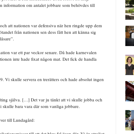
 information om antalet jobbare som behövdes till
r och att nationen var defensiva när hen ringde upp dem
tandet från nationen sen dess fått hen att känna sig
låsare”.
ation var ett par veckor senare. Då hade karnevalen
tionen inte hade fixat någon mat. Det fick de handla
 Vi skulle servera en trerätters och hade absolut ingen
lting själva. […] Det var ju tänkt att vi skulle jobba och
Vi skulle bara vara där som vanliga jobbare.
ver till Lundagård:
tionsmissar till att det blev fel även där. Vi är otroligt