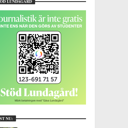
TÖD LUNDAGÅRD
ST NU: