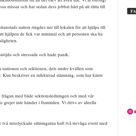
a missar och har sedan dess jobbat hårt på att rätta till
F
anstads nation ringdes ner till lokalen för att hjälpa till
tt hjälpen de fick var minimal och att personen ska ha
nligheten.
issnöjda och stressade och hade panik.
n nationen och sektionen, dels under kvällen som
. Kim beskriver en infekterad stämning
, som har känts
t frågan med både sektionsledningen och med vår
de grejer inte händer i framtiden. Vi drivs av ideella
e två misslyckade sittningarna haft två trevliga event med