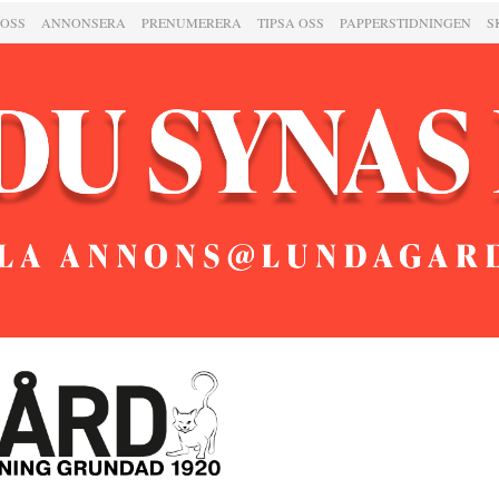
 OSS
ANNONSERA
PRENUMERERA
TIPSA OSS
PAPPERSTIDNINGEN
S