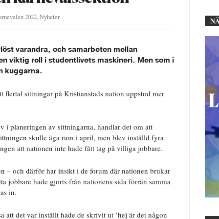
arnevalen 2022
,
Nyheter
NÄ
vlöst varandra, och samarbeten mellan
n viktig roll i studentlivets maskineri. Men som i
an kuggarna.
 flertal sittningar på Kristianstads nation uppstod mer
v i planeringen av sittningarna, handlar det om att
ttningen skulle äga rum i april, men blev inställd fyra
ngen att nationen inte hade fått tag på villiga jobbare.
n – och därför har insikt i de forum där nationen brukar
itta jobbare hade gjorts från nationens sida förrän samma
as in.
 att det var inställt hade de skrivit ut ’hej är det någon