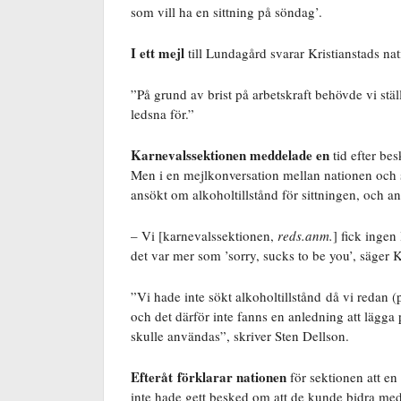
som vill ha en sittning på söndag’.
I ett mejl
till Lundagård svarar Kristianstads na
”På grund av brist på arbetskraft behövde vi ställ
ledsna för.”
Karnevalssektionen meddelade en
tid efter bes
Men i en mejlkonversation mellan nationen och 
ansökt om alkoholtillstånd för sittningen, och ans
– Vi [karnevalssektionen,
reds.anm.
] fick ingen 
det var mer som ’sorry, sucks to be you’, säger 
”Vi hade inte sökt alkoholtillstånd då vi redan (p
och det därför inte fanns en anledning att lägga
skulle användas”, skriver Sten Dellson.
Efteråt
förklarar nationen
för sektionen att en 
inte hade gett besked om att de kunde bidra med