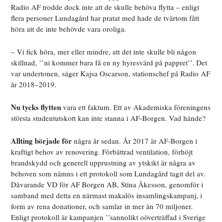
Radio AF trodde dock inte att de skulle behöva flytta – enligt
flera personer Lundagård har pratat med hade de tvärtom fått
höra att de inte behövde vara oroliga.
– Vi fick höra, mer eller mindre, att det inte skulle bli någon
skillnad, ’’ni kommer bara få en ny hyresvärd på pappret’’. Det
var undertonen, säger Kajsa Oscarson, stationschef på Radio AF
år 2018–2019.
Nu tycks flytten
vara ett faktum. Ett av Akademiska föreningens
största studentutskott kan inte stanna i AF-Borgen. Vad hände?
Allting började för
några år sedan. År 2017 är AF-Borgen i
kraftigt behov av renovering. Förbättrad ventilation, förhöjt
brandskydd och generell upprustning av ytskikt är några av
behoven som nämns i ett protokoll som Lundagård tagit del av.
Dåvarande VD för AF Borgen AB, Stina Åkesson, genomför i
samband med detta en närmast makalös insamlingskampanj, i
form av rena donationer, och samlar in mer än 70 miljoner.
Enligt protokoll är kampanjen ’’sannolikt oöverträffad i Sverige