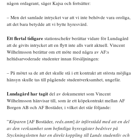
någon ordagrant, säger Kajsa och fortsätter:
– Men det samlade intrycket var att vi inte behövde vara oroliga,
att det bara betydde att vi bytte hyresvärd.
Ett flertal tidigare
stationschefer berättar vidare för Lundagård
att de givits intrycket att en flytt inte alls varit aktuell. Vincent
Wilhelmsson berättar om ett möte med några av AF:s
heltidsarvoderade studenter innan försäljningen:
– På mötet sa de att det skulle stå i ett kontrakt att största möjliga
hänsyn skulle tas till pågående studentverksamhet, ungefär.
Lundagård har tagit
del av dokumentet som Vincent
Wilhelmsson hänvisar till, som är ett köpekontrakt mellan AF
Borgen AB och AF Bostäder, i vilket det står följande:
”
Köparen
[AF Bostäder
, reds.anm
]
är införstådd med att en del
av den verksamhet som befintliga hyresgäster bedriver på
Styckningslotten har en direkt koppling till Lunds studentliv och