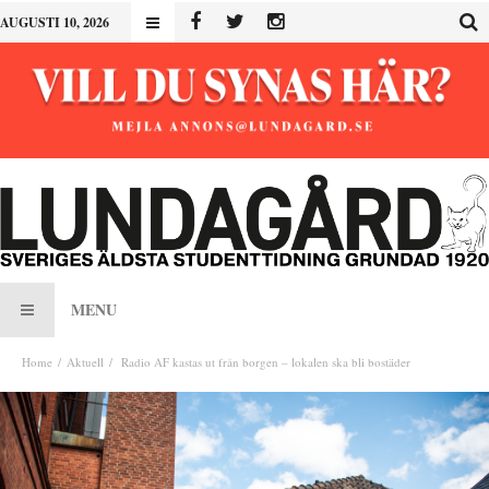
AUGUSTI 10, 2026
MENU
Home
Aktuell
Radio AF kastas ut från borgen – lokalen ska bli bostäder