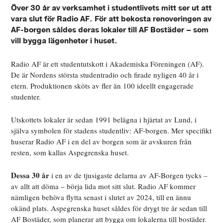
Över 30 år av verksamhet i studentlivets mitt ser ut att
vara slut för Radio AF. För att bekosta renoveringen av
AF-borgen såldes deras lokaler till AF Bostäder – som
vill bygga lägenheter i huset.
Radio AF är ett studentutskott i Akademiska Föreningen (AF).
De är Nordens största studentradio och firade nyligen 40 år i
etern. Produktionen sköts av fler än 100 ideellt engagerade
studenter.
Utskottets lokaler är sedan 1991 belägna i hjärtat av Lund, i
själva symbolen för stadens studentliv: AF-borgen. Mer specifikt
huserar Radio AF i en del av borgen som är avskuren från
resten, som kallas Aspegrenska huset.
Dessa 30 år
i en av de tjusigaste delarna av AF-Borgen tycks –
av allt att döma – börja lida mot sitt slut. Radio AF kommer
nämligen behöva flytta senast i slutet av 2024, till en ännu
okänd plats. Aspegrenska huset såldes för drygt tre år sedan till
AF Bostäder, som planerar att bygga om lokalerna till bostäder.