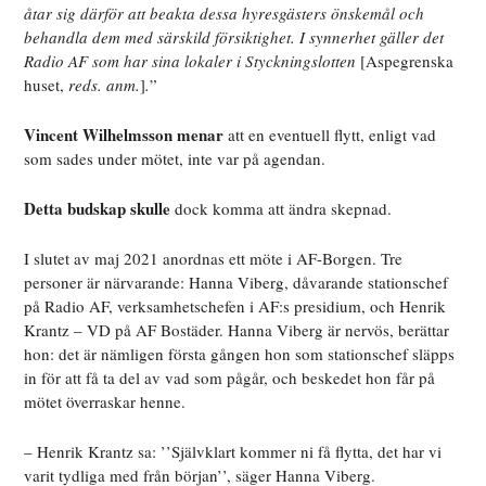
åtar sig därför att beakta dessa hyresgästers önskemål och
behandla dem med särskild försiktighet. I synnerhet gäller det
Radio AF som har sina lokaler i Styckningslotten
[Aspegrenska
huset,
reds. anm.
]
.
”
Vincent Wilhelmsson menar
att en eventuell flytt, enligt vad
som sades under mötet, inte var på agendan.
Detta budskap skulle
dock komma att ändra skepnad.
I slutet av maj 2021 anordnas ett möte i AF-Borgen. Tre
personer är närvarande: Hanna Viberg, dåvarande stationschef
på Radio AF, verksamhetschefen i AF:s presidium, och Henrik
Krantz – VD på AF Bostäder. Hanna Viberg är nervös, berättar
hon: det är nämligen första gången hon som stationschef släpps
in för att få ta del av vad som pågår, och beskedet hon får på
mötet överraskar henne.
– Henrik Krantz sa: ’’Självklart kommer ni få flytta, det har vi
varit tydliga med från början’’, säger Hanna Viberg.