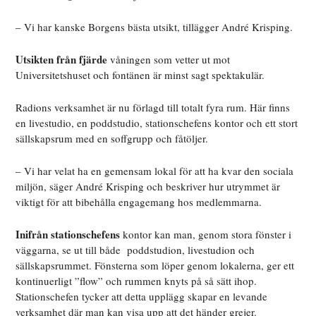
– Vi har kanske Borgens bästa utsikt, tillägger André Krisping.
Utsikten från fjärde
våningen som vetter ut mot
Universitetshuset och fontänen är minst sagt spektakulär.
Radions verksamhet är nu förlagd till totalt fyra rum. Här finns
en livestudio, en poddstudio, stationschefens kontor och ett stort
sällskapsrum med en soffgrupp och fåtöljer.
– Vi har velat ha en gemensam lokal för att ha kvar den sociala
miljön, säger André Krisping
och beskriver hur utrymmet är
viktigt för att bibehålla engagemang hos medlemmarna.
Inifrån stationschefens
kontor kan man, genom stora fönster i
väggarna, se ut till både
poddstudion, livestudion och
sällskapsrummet. Fönsterna som löper genom lokalerna, ger ett
kontinuerligt ”flow” och rummen knyts på så sätt ihop.
Stationschefen tycker att detta upplägg skapar en levande
verksamhet där man kan visa upp att det händer grejer.