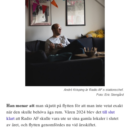
André Krisping är Radio AF:s stationschef.
Foto: Eric Stengård
Han menar att
man skjutit på flytten för att man inte vetat exakt
när den skulle behöva äga rum. Våren 2024 blev det
till slut
klart
att Radio AF skulle vara ute ur sina gamla lokaler i slutet
av året, och flytten genomfördes nu vid årsskiftet.