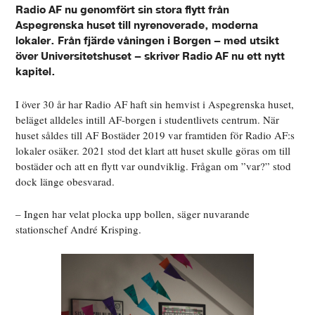
Radio AF nu genomfört sin stora flytt från
Aspegrenska huset till nyrenoverade, moderna
lokaler. Från fjärde våningen i Borgen – med utsikt
över Universitetshuset – skriver Radio AF nu ett nytt
kapitel.
I över 30 år har Radio AF haft sin hemvist i Aspegrenska huset,
beläget alldeles intill AF-borgen i studentlivets centrum. När
huset såldes till AF Bostäder 2019 var framtiden för Radio AF:s
lokaler osäker. 2021 stod det klart att huset skulle göras om till
bostäder och att en flytt var oundviklig. Frågan om ”var?” stod
dock länge obesvarad.
– Ingen har velat plocka upp bollen, säger nuvarande
stationschef André Krisping.