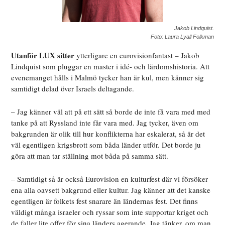
Jakob Lindquist.
Foto: Laura Lyall Folkman
Utanför LUX sitter
ytterligare en eurovisionfantast – Jakob
Lindquist som
pluggar en master i idé- och lärdomshistoria. Att
evenemanget hålls i Malmö tycker han är kul, men känner sig
samtidigt delad över Israels deltagande.
– Jag känner väl att på ett sätt så borde de inte få vara med med
tanke på att Ryssland inte får vara med. Jag tycker, även om
bakgrunden är olik till hur konflikterna har eskalerat, så är det
väl egentligen krigsbrott som båda länder utför. Det borde ju
göra att man tar ställning mot båda på samma sätt.
– Samtidigt så är också Eurovision en kulturfest där vi försöker
ena alla oavsett bakgrund eller kultur. Jag känner att det kanske
egentligen är folkets fest snarare än ländernas fest. Det finns
väldigt många israeler och ryssar som inte supportar kriget och
de faller lite offer för sina länders agerande. Jag tänker, om man