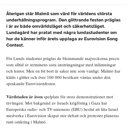
Återigen står Malmö som värd för världens största
underhållningsprogram. Den glittrande festen präglas
i år av både omvärldsläget och säkerhetsläget.
Lundagård har pratat med några lundastudenter om
hur de känner inför årets upplaga av Eurovision Song
Contest.
För Lunds studenter präglas de blommande majveckorna precis
som alltid av terminens sista ansträngningar med inlämningar
och tentor. Men en bit bort är saker inte som vanligt. Malmö har
klätts i glitter och över 100 000 besökare väntas under den
sprakande Eurovisionfesten.
Värdstaden är även
spelplats för stora demonstrationer mot
tävlingen. Mot bakgrund av Israels krigföring i Gaza har
Europeiska radio- och TV-unionens (EBU) beslut att låta Israel
medverka i Eurovision skapat stor debatt och protester planeras
runt omkring i Malmö.