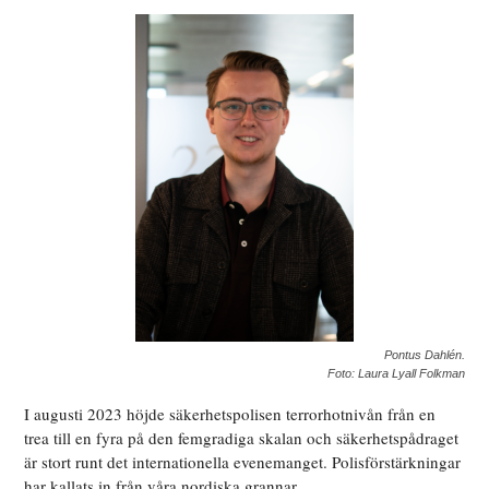
Pontus Dahlén.
Foto: Laura Lyall Folkman
I augusti 2023 höjde säkerhetspolisen terrorhotnivån från en
trea till en fyra på den femgradiga skalan och säkerhetspådraget
är stort runt det internationella evenemanget. Polisförstärkningar
har kallats in från våra nordiska grannar.