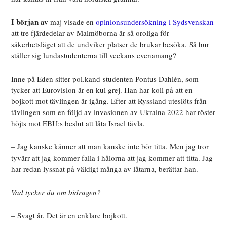
I början av
maj visade en
opinionsundersökning i Sydsvenskan
att tre fjärdedelar av Malmöborna är så oroliga för
säkerhetsläget att de undviker platser de brukar besöka. Så hur
ställer sig lundastudenterna till veckans evenamang?
Inne på Eden sitter pol.kand-studenten Pontus Dahlén
, som
tycker att
Eurovision är en kul grej. Han har koll på att en
bojkott mot tävlingen är igång. Efter att Ryssland uteslöts från
tävlingen som en följd av invasionen av Ukraina 2022 har röster
höjts mot EBU:s beslut att låta Israel tävla.
– Jag kanske känner att man kanske inte bör titta. Men jag tror
tyvärr att jag kommer falla i hålorna att jag kommer att titta. Jag
har redan lyssnat på väldigt många av låtarna, berättar han.
Vad tycker du om bidragen?
– Svagt år. Det är en enklare bojkott.