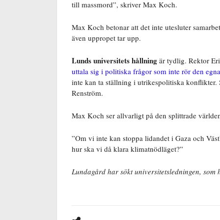
till massmord”, skriver Max Koch.
Max Koch betonar att det inte utesluter samarbete
även uppropet tar upp.
Lunds universitets hållning
är tydlig. Rektor Er
uttala sig i politiska frågor som inte rör den eg
inte kan ta
ställning i utrikespolitiska konflikte
Renström.
Max Koch ser allvarligt på den splittrade världe
”Om vi inte kan stoppa lidandet i Gaza och Väst
hur ska vi då klara klimatnödläget?”
Lundagård har sökt universitetsledningen, som h