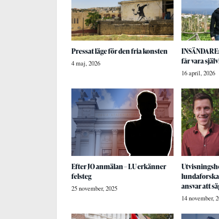
Pressat läge för den fria konsten
INSÄNDARE: 
får vara själ
4 maj, 2026
16 april, 2026
Efter JO anmälan – LU erkänner
Utvisningsh
felsteg
lundaforskar
ansvar att s
25 november, 2025
14 november, 