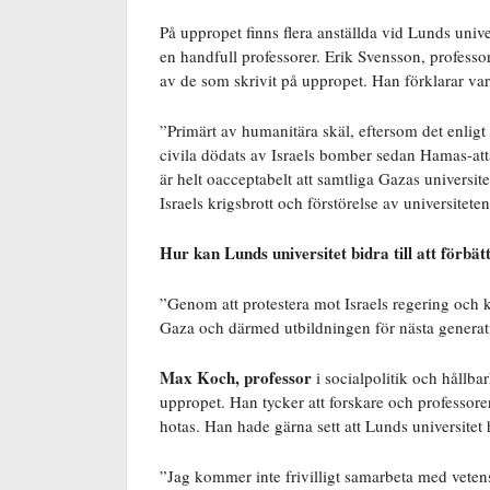
På uppropet finns flera anställda vid Lunds univ
en handfull professorer. Erik Svensson, professor
av de som skrivit på uppropet. Han förklarar varf
”Primärt av humanitära skäl, eftersom det enligt 
civila dödats av Israels bomber sedan Hamas-atta
är helt oacceptabelt att samtliga Gazas universit
Israels krigsbrott och förstörelse av universitet
Hur kan Lunds universitet bidra till att förbä
”Genom att protestera mot Israels regering och k
Gaza och därmed utbildningen för nästa generat
Max Koch, professor
i socialpolitik och hållbar
uppropet. Han tycker att forskare och professore
hotas. Han hade gärna sett att Lunds universitet 
”Jag kommer inte frivilligt samarbeta med veten