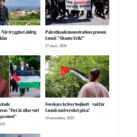
När trygghet aldrig
Palestinademonstration genom
vklar
Lund: ”Shame Erik!”
27 mars, 2026
otade
Forskare kräver bojkott – vad får
en: ”Det är allas vårt
Lunds universitet göra?
äga emot”
10 november, 2025
2025