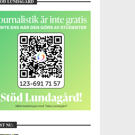
TÖD LUNDAGÅRD
ST NU: