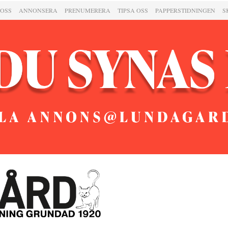
 OSS
ANNONSERA
PRENUMERERA
TIPSA OSS
PAPPERSTIDNINGEN
S