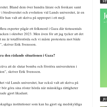
S
ersitet. Bland dem över hundra lärare och forskare samt
 i biodiversitet och evolution vid Lunds universitet, är en
ör han valt att skriva på uppropet i ett mejl.
flera experter pågår ett folkmord i Gaza där tiotusentals
cken i oktober 2023. Men även för att jag tycker att det
et nu är totalförstörda och vi måste protestera mot både
en”, skriver Erik Svensson.
ttra den rådande situationen i Gaza?
räva att de slutar bomba och förstöra universiteten i
ion”, skriver Erik Svensson.
het vid Lunds universitet, har också valt att skriva på
r bör göra sina röster hörda när mänskliga rättigheter
hade gjort likadant.
JU
skapliga institutioner som kan ha gjort sig medskyldiga