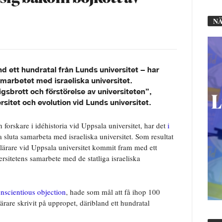
NÄ
d ett hundratal från Lunds universitet – har
amarbetet med israeliska universitet.
gsbrott och förstörelse av universiteten”,
ersitet och evolution vid Lunds universitet.
h forskare i idéhistoria vid Uppsala universitet,
har det
i
a sluta samarbeta med israeliska universitet.
Som resultat
h lärare vid Uppsala universitet kommit fram med ett
rsitetens samarbete med de statliga israeliska
nscientious objection
, hade som mål att få ihop 100
ärare skrivit på uppropet, däribland ett hundratal