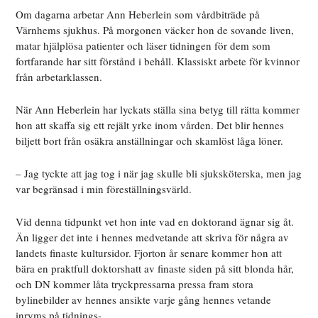
Om dagarna arbetar Ann Heberlein som vårdbiträde på
Värnhems sjukhus. På morgonen väcker hon de sovande liven,
matar hjälplösa patienter och läser tidningen för dem som
fortfarande har sitt förstånd i behåll. Klassiskt arbete för kvinnor
från arbetarklassen.
När Ann Heberlein har lyckats ställa sina betyg till rätta kommer
hon att skaffa sig ett rejält yrke inom vården. Det blir hennes
biljett bort från osäkra anställningar och skamlöst låga löner.
– Jag tyckte att jag tog i när jag skulle bli sjuksköterska, men jag
var begränsad i min föreställningsvärld.
Vid denna tidpunkt vet hon inte vad en doktorand ägnar sig åt.
Än ligger det inte i hennes medvetande att skriva för några av
landets finaste kultursidor. Fjorton år senare kommer hon att
bära en praktfull doktorshatt av finaste siden på sitt blonda hår,
och DN kommer låta tryckpressarna pressa fram stora
bylinebilder av hennes ansikte varje gång hennes vetande
inryms på tidnings-