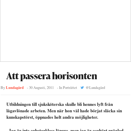
Att passera horisonten
Lundagård
By
-
30 Augusti, 2011
- In
Porträttet
@
Lundagård
Utbildningen till sjuksköterska skulle bli hennes lyft från
lågavlönade arbeten. Men när hon väl hade börjat släcka sin
kunskapstörst, öppnades helt andra möjligheter.
–Jag är inte arbetarklass längre, men jag är oerhört präglad