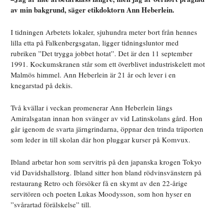
av min ­bakgrund, säger etikdoktorn Ann Heberlein.
I tidningen Arbetets lokaler, sjuhundra meter bort från hennes
lilla etta på Falkenbergsgatan, ligger tidningsluntor med
rubriken ”Det trygga jobbet hotat”. Det är den 11 september
1991. Kockumskranen står som ett överblivet industriskelett mot
Malmös himmel. Ann Heberlein är 21 år och lever i en
knegarstad på dekis.
Två kvällar i veckan promenerar Ann Heberlein längs
Amiralsgatan innan hon svänger av vid Latinskolans gård. Hon
går igenom de svarta järngrindarna, öppnar den trinda träporten
som leder in till skolan där hon pluggar kurser på Komvux.
Ibland arbetar hon som servitris på den japanska krogen Tokyo
vid Davidshallstorg. Ibland sitter hon bland rödvinsvänstern på
restaurang Retro och försöker få en skymt av den 22-årige
servitören och poeten Lukas Moodysson, som hon hyser en
”svårartad förälskelse” till.