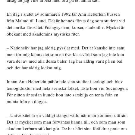
insåg att jag ville arbeta med ord på ett annat sätt.
En dag i slutet av sommaren 1992 tar Ann Heberlein bussen
från Malmö till Lund. Det är hennes första dag som student vid
det anrika lärosätet. Poängsystem, kurser, studentliv. Mycket är
obekant med akademins mystiska riter.
– Nationsliv har jag aldrig pysslat med. Det är kanske inte sant,
men för mig känns det som en överklassvärld som jag inte kan
vara del av med alla dessa baler. Jag har aldrig varit på en bal
och det har aldrig lockat mig.
Innan Ann Heberlein påbörjade sina studier i teologi och blev
teologidoktor med hela svenska folket, läste hon vid Sociologen.
För nitton år sedan kunde hon inte särskilja en tenta från en
munta från en dugga.
– Universitet är en väldigt stängd värld när man kommer utifrån.
Det är mycket som man förväntas känna till, och som man som
akademikerbarn så klart gör. De har hört sina föräldrar prata om