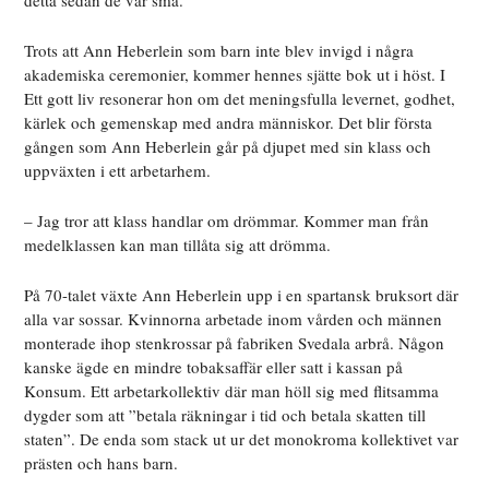
detta sedan de var små.
Trots att Ann Heberlein som barn inte blev invigd i några
akademiska ceremonier, kommer hennes sjätte bok ut i höst. I
Ett gott liv resonerar hon om det meningsfulla levernet, godhet,
kärlek och gemenskap med andra människor. Det blir första
gången som Ann Heberlein går på djupet med sin klass och
uppväxten i ett arbetarhem.
– Jag tror att klass handlar om drömmar. Kommer man från
medelklassen kan man tillåta sig att drömma.
På 70-talet växte Ann Heberlein upp i en spartansk bruksort där
alla var sossar. Kvinnorna arbetade inom vården och männen
monterade ihop stenkrossar på fabriken Svedala arbrå. Någon
kanske ägde en mindre tobaksaffär eller satt i kassan på
Konsum. Ett arbetarkollektiv där man höll sig med flitsamma
dygder som att ”betala räkningar i tid och betala skatten till
staten”. De enda som stack ut ur det monokroma kollektivet var
prästen och hans barn.