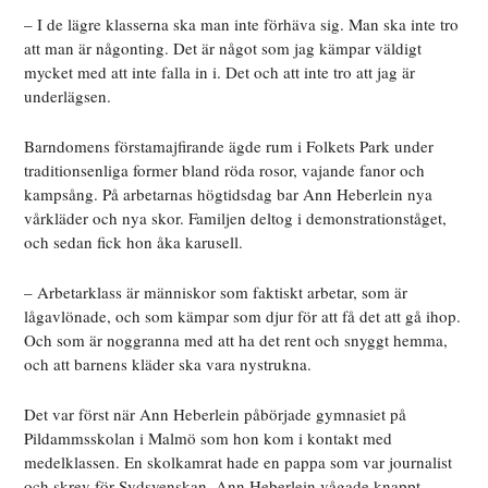
– I de lägre klasserna ska man inte förhäva sig. Man ska inte tro
att man är någonting. Det är något som jag kämpar väldigt
mycket med att inte falla in i. Det och att inte tro att jag är
underlägsen.
Barndomens förstamajfirande ägde rum i Folkets Park under
traditionsenliga former bland röda rosor, vajande fanor och
kampsång. På arbetarnas högtidsdag bar Ann Heberlein nya
vårkläder och nya skor. Familjen deltog i demonstrationståget,
och sedan fick hon åka karusell.
– Arbetarklass är människor som faktiskt arbetar, som är
lågavlönade, och som kämpar som djur för att få det att gå ihop.
Och som är noggranna med att ha det rent och snyggt hemma,
och att barnens kläder ska vara nystrukna.
Det var först när Ann Heberlein påbörjade gymnasiet på
Pildammsskolan i Malmö som hon kom i kontakt med
medelklassen. En skolkamrat hade en pappa som var journalist
och skrev för Sydsvenskan. Ann Heberlein vågade knappt