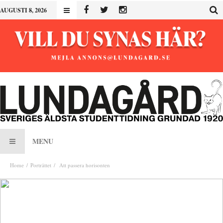
AUGUSTI 8, 2026
MENU
Home
Porträttet
Att passera horisonten