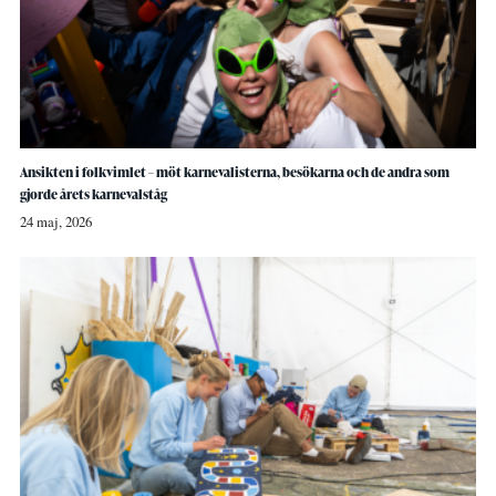
Ansikten i folkvimlet – möt karnevalisterna, besökarna och de andra som
gjorde årets karnevalståg
24 maj, 2026