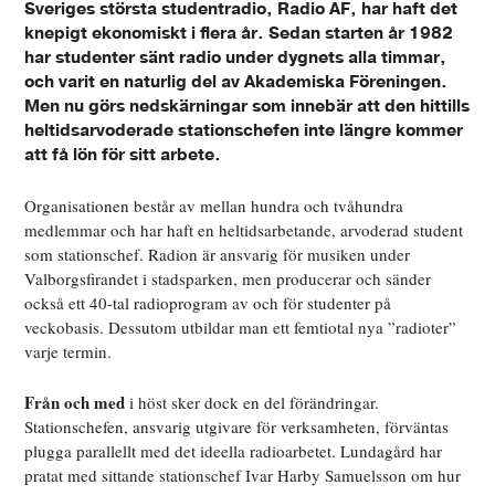
Sveriges största studentradio, Radio AF, har haft det
knepigt ekonomiskt i flera år. Sedan starten år 1982
har studenter sänt radio under dygnets alla timmar,
och varit en naturlig del av Akademiska Föreningen.
Men nu görs nedskärningar som innebär att den hittills
heltidsarvoderade stationschefen inte längre kommer
att få lön för sitt arbete.
Organisationen består av mellan hundra och tvåhundra
medlemmar och har haft en heltidsarbetande, arvoderad student
som stationschef. Radion är ansvarig för musiken under
Valborgsfirandet i stadsparken, men producerar och sänder
också ett 40-tal radioprogram av och för studenter på
veckobasis. Dessutom utbildar man ett femtiotal nya ”radioter”
varje termin.
Från och med
i höst sker dock en del förändringar
.
Stationschefen, ansvarig utgivare för verksamheten, förväntas
plugga parallellt med det ideella radioarbetet. Lundagård har
pratat med sittande stationschef Ivar Harby Samuelsson om hur