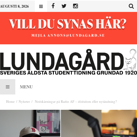
AUGUSTI 8, 2026
MENU
Home
Nyheter
Nedskärningar på Radio AF – dödsdom eller nytändning?