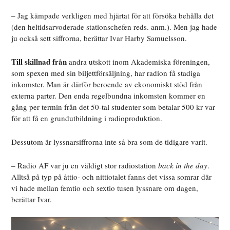
– Jag kämpade verkligen med hjärtat för att försöka behålla det
(den heltidsarvoderade stationschefen reds. anm.). Men jag hade
ju också sett siffrorna, berättar Ivar Harby Samuelsson.
Till skillnad från
andra utskott inom Akademiska föreningen,
som spexen med sin biljettförsäljning, har radion få stadiga
inkomster. Man är därför beroende av ekonomiskt stöd från
externa parter. Den enda regelbundna inkomsten kommer en
gång per termin från det 50-tal studenter som betalar 500 kr var
för att få en grundutbildning i radioproduktion.
Dessutom är lyssnarsiffrorna inte så bra som de tidigare varit.
– Radio AF var ju en väldigt stor radiostation
back in the day
.
Alltså på typ på åttio- och nittiotalet fanns det vissa somrar där
vi hade mellan femtio och sextio tusen lyssnare om dagen,
berättar Ivar.