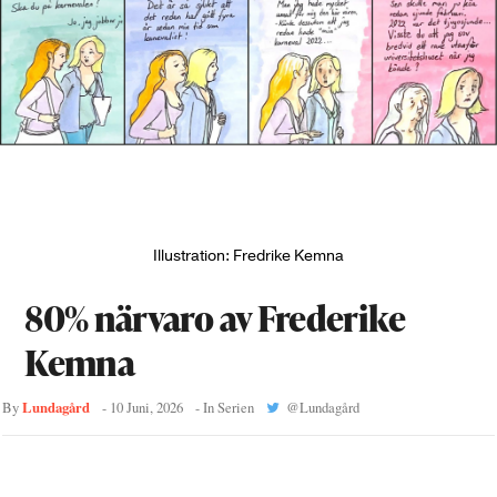
Illustration: Fredrike Kemna
80% närvaro av Frederike
Kemna
Lundagård
By
-
10 Juni, 2026
- In
Serien
@
Lundagård