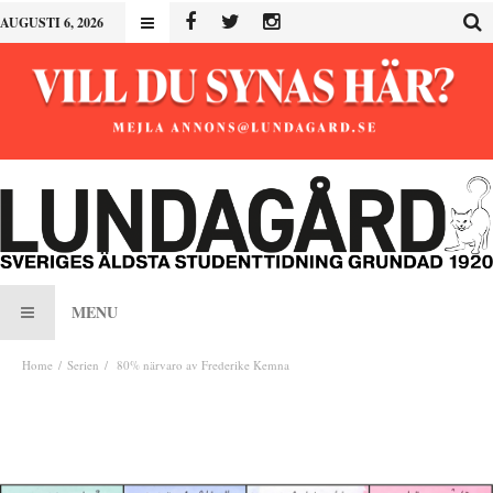
AUGUSTI 6, 2026
MENU
Home
Serien
80% närvaro av Frederike Kemna