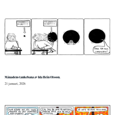
Månadens tankebana av Ida Hein Olsson.
21 januari, 2026