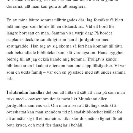
dörrarna, allt man kan göra är att resignera.
En av mina bättre somrar tillbringades där. Jag försökte få klart
inlämningar som hörde till en distanskurs. Vid ett bord lite
längre bort satt en man. Samma visa varje dag: På bordet
staplades deckare samtidigt som han åt jordgubbar med
sprutgrädde. Han tog av sig skorna så fort han kommit till rätta
och behandlade biblioteket som sitt vardagsrum. Hans trygghet
bidrog till att jag också kände mig hemma. Troligtvis kände
bibliotekarien likadant eftersom han undslapp tillsägelser. Vi var
som en udda familj – var och en pysslade med sitt under samma
tak.
I slutändan handlar
det om att hitta ett sätt att vara på som man
trivs med – oavsett om det är mest likt Murakami eller
jordgubbsmannens val. Om man anser att tävlingsinstinkt är
överskattat kan man spendera tid på stadsbiblioteket istället för
att anmäla sig till ett maraton. Lika stor dos mänsklighet för att
bota kriser, och med fler tånaglar i behåll.