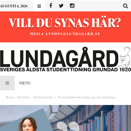
AUGUSTI 6, 2026
MENU
Home
Krönikor
Kulturkrönika
På stadsbiblioteket hittar jag det mänskliga