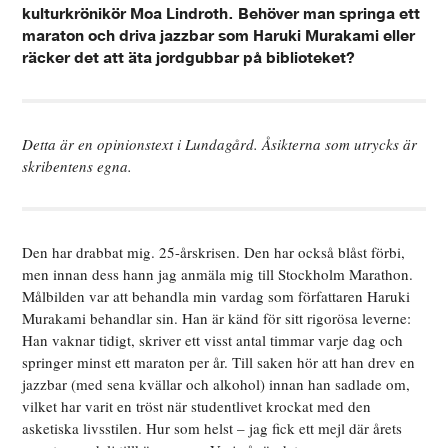
kulturkrönikör Moa Lindroth. Behöver man springa ett
maraton och driva jazzbar som Haruki Murakami eller
räcker det att äta jordgubbar på biblioteket?
Detta är en opinionstext i Lundagård. Åsikterna som utrycks är
skribentens egna.
Den har drabbat mig. 25-årskrisen. Den har också blåst förbi,
men innan dess hann jag anmäla mig till Stockholm Marathon.
Målbilden var att behandla min vardag som författaren Haruki
Murakami behandlar sin. Han är känd för sitt rigorösa leverne:
Han vaknar tidigt, skriver ett visst antal timmar varje dag och
springer minst ett maraton per år. Till saken hör att han drev en
jazzbar (med sena kvällar och alkohol) innan han sadlade om,
vilket har varit en tröst när studentlivet krockat med den
asketiska livsstilen. Hur som helst – jag fick ett mejl där årets