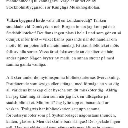
maratonmedalj tillkännagavs. Varje år är det en ny
Stockholmsbyggnad, i år Kungliga Musikhögskolan.
Vilken byggnad hade
valts till en Lundamedalj? Tanken
snuddade vid Domkyrkan och Borgen innan jag kom på det:
Stadsbiblioteket! Det finns ingen plats i hela Lund som gör en så
ödmjuk inför livet – vilket känns passande när det handlar om
motiv för en potentiell maratonmedalj. På stadsbiblioteket möts
folk av alla sorter. Vissa är så fokuserade att de sliter sitt hår,
andra njuter. Någon bryter ny mark, en annan stretar på med
samma gamla vanliga.
Allt sker under de mytomspunna bibliotekariernas övervakning.
Porträtterade som sexiga eller stränga, med förmåga att visa dig
all världens kunskap eller hyscha om du missköter dig. Aldrig
har jag känt mig så liten som när jag fick en tillsägelse på
stadsbiblioteket. Mitt brott? Jag lyfte upp ett bananskal ur
väskan. Troligtvis har bibliotekarien satt upp samma
förbudssymboler som på Systembolaget någonstans (hunden,
katten, glassen). Men det skulle bara slängas! Det spelade ingen
roll. Man vet aldrig vad som väntar när man kliver in genom