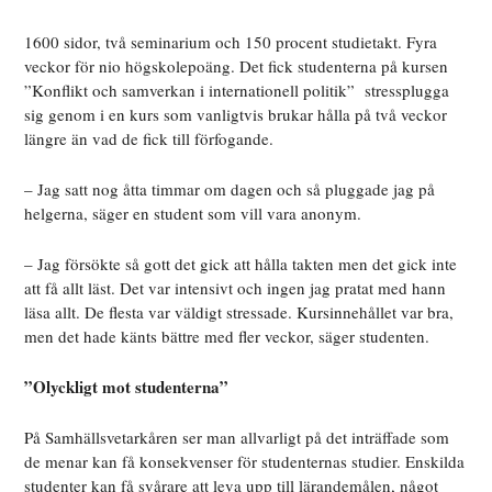
1600 sidor, två seminarium och 150 procent studietakt. Fyra
veckor för nio högskolepoäng. Det fick studenterna på kursen
”Konflikt och samverkan i internationell politik” stressplugga
sig genom i en kurs som vanligtvis brukar hålla på två veckor
längre än vad de fick till förfogande.
– Jag satt nog åtta timmar om dagen och så pluggade jag på
helgerna, säger en student som vill vara anonym.
– Jag försökte så gott det gick att hålla takten men det gick inte
att få allt läst. Det var intensivt och ingen jag pratat med hann
läsa allt. De flesta var väldigt stressade. Kursinnehållet var bra,
men det hade känts bättre med fler veckor, säger studenten.
”Olyckligt mot studenterna”
På Samhällsvetarkåren ser man allvarligt på det inträffade som
de menar kan få konsekvenser för studenternas studier. Enskilda
studenter kan få svårare att leva upp till lärandemålen, något