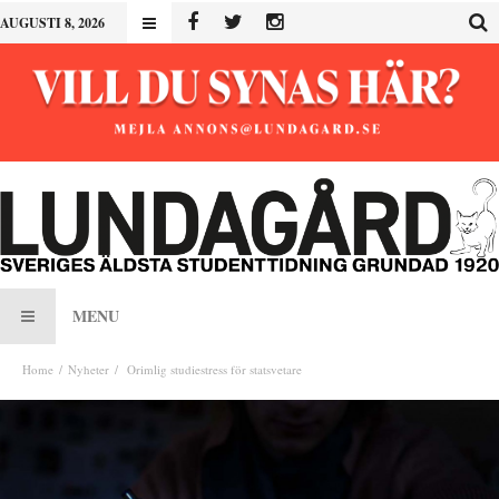
AUGUSTI 8, 2026
MENU
Home
Nyheter
Orimlig studiestress för statsvetare