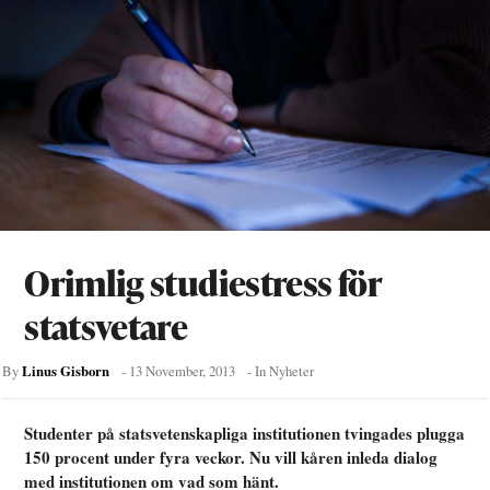
Orimlig studiestress för
statsvetare
Linus Gisborn
By
-
13 November, 2013
- In
Nyheter
Studenter på statsvetenskapliga institutionen tvingades plugga
150 procent under fyra veckor. Nu vill kåren inleda dialog
med institutionen om vad som hänt.