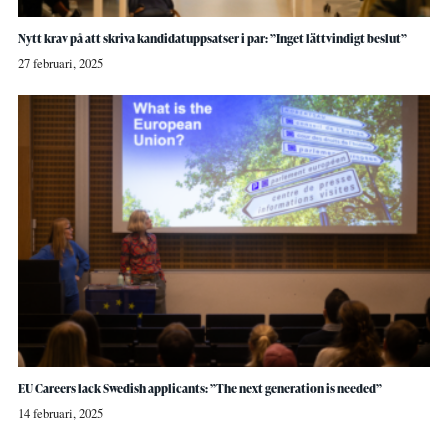
Nytt krav på att skriva kandidatuppsatser i par: ”Inget lättvindigt beslut”
27 februari, 2025
EU Careers lack Swedish applicants: ”The next generation is needed”
14 februari, 2025