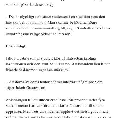
som kan påverka deras betyg.
– Det är olyckligt och sätter studenten i en situation som den
inte ska behöva hamna i. Man ska inte behöva ha högre
studietakt än den man anmält sig till, säger Samhällsvetarkårens
utbildningsansvarige Sebastian Persson.
Inte rimligt
Jakob Gustavsson är studierektor på statsvetenskapliga
institutionen och den som höll i kursen. Att lärandemålen blivit
lidande är däremot inget han märkt av.
– Att döma av deras tentor har det inte varit några problem,
säger Jakob Gustavsson.
Anledningen till att studenterna läste 150 procent under fyra
veckor menar han var för att de skulle få extra tid till sina b-
uppsatser. Men trots att studenter upplevt det stressigt och haft
svårt att hänga med i läsningen ser Jakob Gustavsson inga större