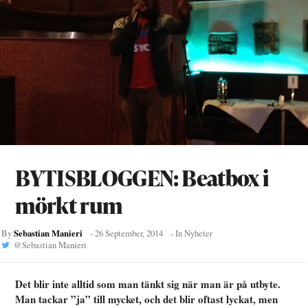
BYTISBLOGGEN: Beatbox i
mörkt rum
Sebastian Manieri
By
-
26 September, 2014
- In
Nyheter
@
Sebastian Manieri
Det blir inte alltid som man tänkt sig när man är på utbyte.
Man tackar ”ja” till mycket, och det blir oftast lyckat, men