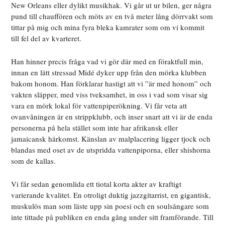
New Orleans eller dylikt musikhak. Vi går ut ur bilen, ger några
pund till chauffören och möts av en två meter lång dörrvakt som
tittar på mig och mina fyra bleka kamrater som om vi kommit
till fel del av kvarteret.
Han hinner precis fråga vad vi gör där med en föraktfull min,
innan en lätt stressad Midé dyker upp från den mörka klubben
bakom honom. Han förklarar hastigt att vi ”är med honom” och
vakten släpper, med viss tveksamhet, in oss i vad som visar sig
vara en mörk lokal för vattenpiperökning. Vi får veta att
ovanvåningen är en strippklubb, och inser snart att vi är de enda
personerna på hela stället som inte har afrikansk eller
jamaicansk härkomst. Känslan av malplacering ligger tjock och
blandas med oset av de utspridda vattenpiporna, eller shishorna
som de kallas.
Vi får sedan genomlida ett tiotal korta akter av kraftigt
varierande kvalitet. En otroligt duktig jazzgitarrist, en gigantisk,
muskulös man som läste upp sin poesi och en soulsångare som
inte tittade på publiken en enda gång under sitt framförande. Till