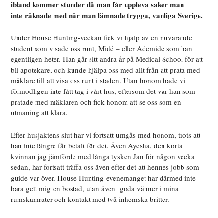
ibland kommer stunder då man får uppleva saker man
inte räknade med när man lämnade trygga, vanliga Sverige.
Under House Hunting-veckan fick vi hjälp av en nuvarande
student som visade oss runt, Midé – eller Ademide som han
egentligen heter. Han går sitt andra år på Medical School för att
bli apotekare, och kunde hjälpa oss med allt från att prata med
mäklare till att visa oss runt i staden. Utan honom hade vi
förmodligen inte fått tag i vårt hus, eftersom det var han som
pratade med mäklaren och fick honom att se oss som en
utmaning att klara.
Efter husjaktens slut har vi fortsatt umgås med honom, trots att
han inte längre får betalt för det. Även Ayesha, den korta
kvinnan jag jämförde med långa tysken Jan för någon vecka
sedan, har fortsatt träffa oss även efter det att hennes jobb som
guide var över. House Hunting-evenemanget har därmed inte
bara gett mig en bostad, utan även goda vänner i mina
rumskamrater och kontakt med två inhemska britter.