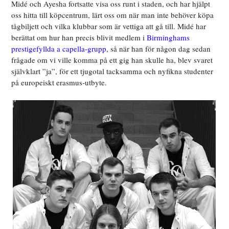
Midé och Ayesha fortsatte visa oss runt i staden, och har hjälpt
oss hitta till köpcentrum, lärt oss om när man inte behöver köpa
tågbiljett och vilka klubbar som är vettiga att gå till. Midé har
berättat om hur han precis blivit medlem i
Birminghams
prestigefyllda a capella-grupp
, så när han för någon dag sedan
frågade om vi ville komma på ett gig han skulle ha, blev svaret
självklart ”ja”, för ett tjugotal tacksamma och nyfikna studenter
på europeiskt erasmus-utbyte.