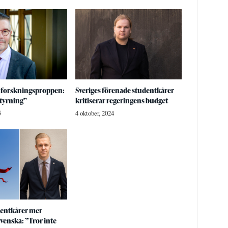
 forskningsproppen:
Sveriges förenade studentkårer
styrning”
kritiserar regeringens budget
5
4 oktober, 2024
entkårer mer
svenska: ”Tror inte