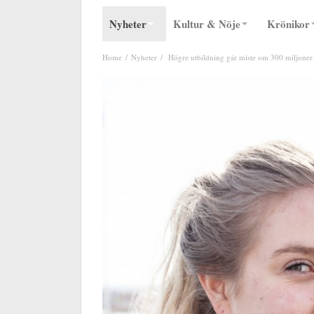
Nyheter
Kultur & Nöje
Krönikor
Home
Nyheter
Högre utbildning går miste om 300 miljoner