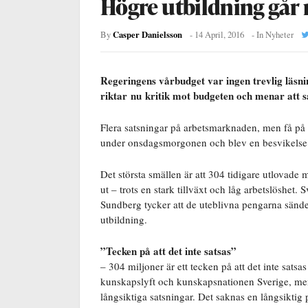
Högre utbildning går
Casper Danielsson
By
-
14 April, 2016
- In
Nyheter
Regeringens vårbudget var ingen trevlig läsni
riktar nu kritik mot budgeten och menar att s
Flera satsningar på arbetsmarknaden, men få på
under onsdagsmorgonen och blev en besvikelse 
Det största smällen är att 304 tidigare utlovade 
ut – trots en stark tillväxt och låg arbetslöshet
Sundberg tycker att de uteblivna pengarna sänder
utbildning.
”Tecken på att det inte satsas”
– 304 miljoner är ett tecken på att det inte satsa
kunskapslyft och kunskapsnationen Sverige, men 
långsiktiga satsningar. Det saknas en långsiktig