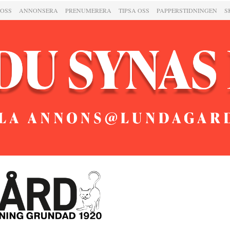
 OSS
ANNONSERA
PRENUMERERA
TIPSA OSS
PAPPERSTIDNINGEN
S