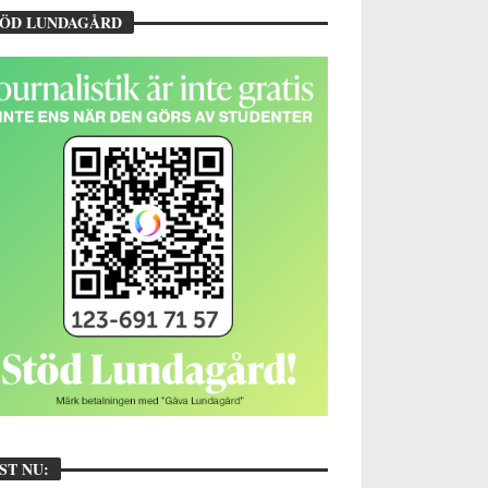
TÖD LUNDAGÅRD
ST NU: