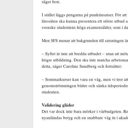
säger hon.
I stället läggs pengarna på punktinsatser. För att
lärosäten ska kunna presentera ett större utbud 
svenske studentens höga examensålder, som i da
Men SFS menar att bakgrunden till satsningen är 
– Syftet är inte att bredda utbudet – utan att mö
högre utbildning. Den ska inte matcha arbetsmark
detta, säger Caroline Sundberg och fortsätter:
– Sommarkurser kan vara en väg, men vi tror att
genomströmningen bättre och sänka tidsperioden 
studenten.
Validering gläder
Det var dock inte bara mörker i vårbudgeten. Reger
nyanländas betyg och en snabbare väg in i aka