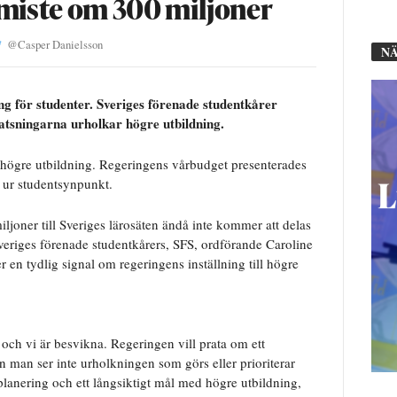
 miste om 300 miljoner
@
Casper Danielsson
NÄ
ng för studenter. Sveriges förenade studentkårer
atsningarna urholkar högre utbildning.
 högre utbildning. Regeringens vårbudget presenterades
ur studentsynpunkt.
miljoner till Sveriges lärosäten ändå inte kommer att delas
. Sveriges förenade studentkårers, SFS, ordförande Caroline
 en tydlig signal om regeringens inställning till högre
s och vi är besvikna. Regeringen vill prata om ett
man ser inte urholkningen som görs eller prioriterar
 planering och ett långsiktigt mål med högre utbildning,