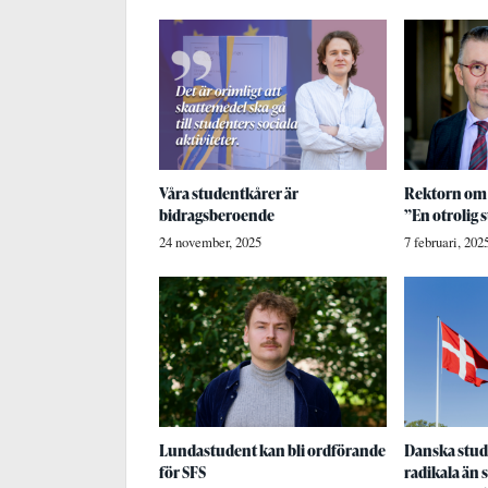
Våra studentkårer är
Rektorn om
bidragsberoende
”En otrolig 
24 november, 2025
7 februari, 202
Lundastudent kan bli ordförande
Danska stud
för SFS
radikala än 