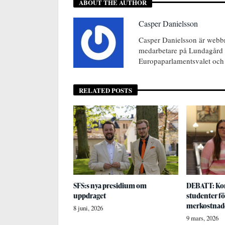
ABOUT THE AUTHOR
Casper Danielsson
Casper Danielsson är webb
medarbetare på Lundagård 
Europaparlamentsvalet och 
RELATED POSTS
SFS:s nya presidium om
DEBATT: Ko
uppdraget
studenter fö
merkostnad
8 juni, 2026
9 mars, 2026