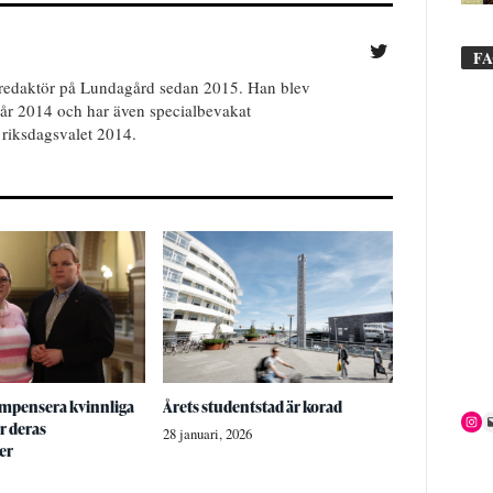
F
redaktör på Lundagård sedan 2015. Han blev
år 2014 och har även specialbevakat
riksdagsvalet 2014.
mpensera kvinnliga
Årets studentstad är korad
r deras
28 januari, 2026
er