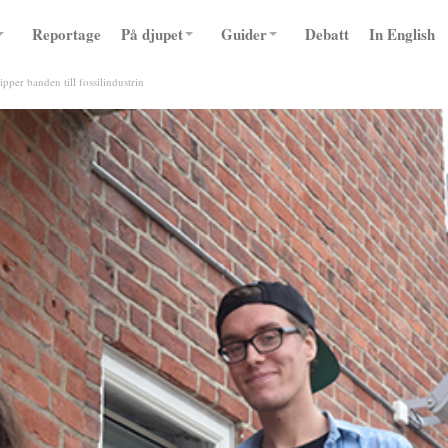
Reportage
På djupet
Guider
Debatt
In English
pper banden till fossilindustrin