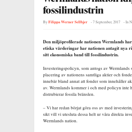
fossilindustrin
Filippa Werner Sellbjer
By
-
7 September, 2017
- In
N
Den miljöprofilerade nationen Wermlands har va
etiska värderingar har nationen antagit nya rik
sitt ekonomiska band till fossilindustrin.
Investeringspolicyn, som antogs av Wermlands sty
placering av nationens samtliga aktier och fonde
innebär bland annat att fonder som innehåller akt
av. Wermlands kommer i och med policyn inte he
distrubierar fossila bränslen.
– Vi har redan börjat göra oss av med investerin
sikt vill vi utesluta dessa helt ur våra direkta 
Wermlands nation.