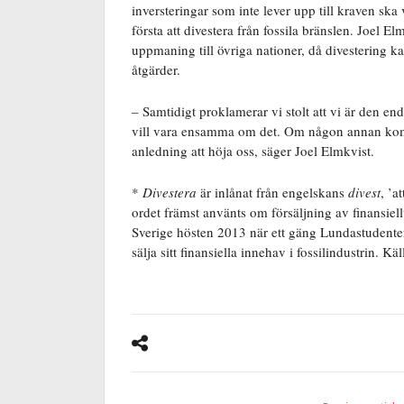
inversteringar som inte lever upp till kraven sk
första att divestera från fossila bränslen. Joel El
uppmaning till övriga nationer, då divestering ka
åtgärder.
– Samtidigt proklamerar vi stolt att vi är den en
vill vara ensamma om det. Om någon annan komme
anledning att höja oss, säger Joel Elmkvist.
*
Divestera
är inlånat från engelskans
divest
, ’a
ordet främst använts om försäljning av finansiellt
Sverige hösten 2013 när ett gäng Lundastudenter
sälja sitt finansiella innehav i fossilindustrin. Käl