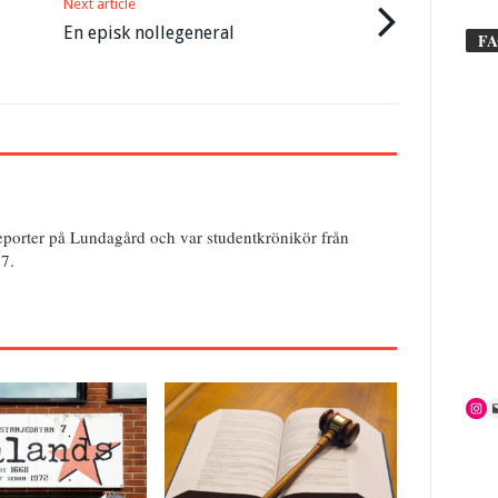
Next article
En episk nollegeneral
F
reporter på Lundagård och var studentkrönikör från
17.