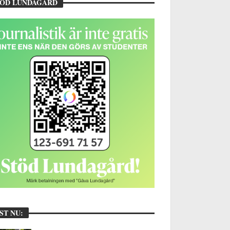
TÖD LUNDAGÅRD
ST NU: