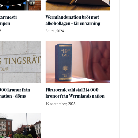
ar mest i
Wermlands nation bröt mot
mpen
alkohollagen – får en varning
5
3 juni, 2024
000 kronor från
Förtroendevald stal 314 000
ation – döms
kronor från Wermlands nation
19 september, 2023