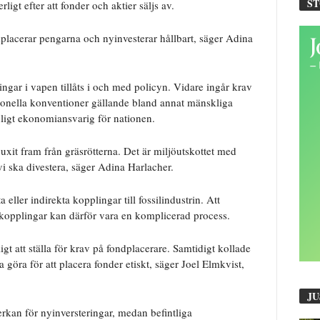
S
t efter att fonder och aktier säljs av.
omplacerar pengarna och nyinvesterar hållbart, säger Adina
ringar i vapen tillåts i och med policyn. Vidare ingår krav
ationella konventioner gällande bland annat mänskliga
enligt ekonomiansvarig för nationen.
vuxit fram från gräsrötterna. Det är miljöutskottet med
i ska divestera, säger Adina Harlacher.
a eller indirekta kopplingar till fossilindustrin. Att
a kopplingar kan därför vara en komplicerad process.
gt att ställa för krav på fondplacerare. Samtidigt kollade
göra för att placera fonder etiskt, säger Joel Elmkvist,
JU
rkan för nyinversteringar, medan befintliga