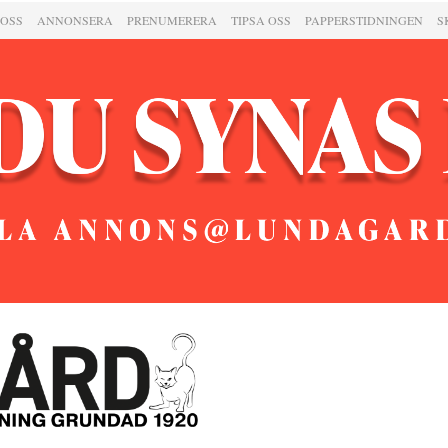
 OSS
ANNONSERA
PRENUMERERA
TIPSA OSS
PAPPERSTIDNINGEN
S