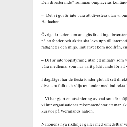
Den divesterande* summan omplaceras kontinuerlig
– Det vi gör är inte bara att divestera utan vi 
Harlacher.
Övriga kriterier som antagits är att inga inverste
på att fonder och aktier ska leva upp till intern
rättigheter och miljö. Initiativet kom nedifrån, 
– Det är inte toppstyrning utan ett initiativ som 
våra medlemar som har varit pådrivande för att v
I dagsläget har de flesta fonder globalt sett direkt
divestera fullt och sälja av fonder med indirekt
– Vi har gjort en utvärdering av vad som är möjli
vi hur organisationer rekommenderar att man ska 
kurator på Wermlands nation.
Nationens nya riktlinjer gäller med omedelbar ve