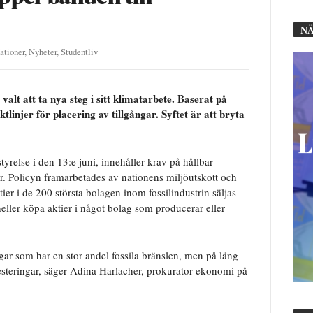
NÄ
ationer
,
Nyheter
,
Studentliv
lt att ta nya steg i sitt klimatarbete. Baserat på
tlinjer för placering av tillgångar. Syftet är att bryta
relse i den 13:e juni, innehåller krav på hållbar
r. Policyn framarbetades av nationens miljöutskott och
ier i de 200 största bolagen inom fossilindustrin säljas
ller köpa aktier i något bolag som producerar eller
gar som har en stor andel fossila bränslen, men på lång
investeringar, säger Adina Harlacher, prokurator ekonomi på