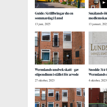
Guide: Så tillbringar du en
Smålands ök
sommardag i Lund
medlemska
13 juni, 2025
13 januari, 202
Wermlands undvek skatt – gav
Snodde 314 
stipendium i stället för arvode
Wermlands n
27 oktober, 2023
4 oktober, 2023