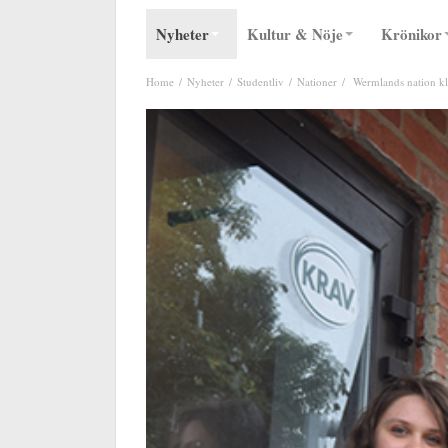
Nyheter
Kultur & Nöje
Krönikor
Home
Nyheter
Studentliv
Nationer
Wermlands nation kli