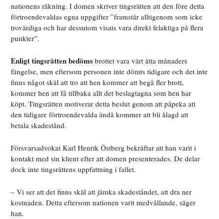
nationens räkning. I domen skriver tingsrätten att den före detta
förtroendevaldas egna uppgifter ”framstår alltigenom som icke
trovärdiga och har dessutom visats vara direkt felaktiga på flera
punkter”.
Enligt tingsrätten bedöms
brottet vara värt åtta månaders
fängelse, men eftersom personen inte dömts tidigare och det inte
finns något skäl att tro att hen kommer att begå fler brott,
kommer hen att få tillbaka allt det beslagtagna som hen har
köpt. Tingsrätten motiverar detta beslut genom att påpeka att
den tidigare förtroendevalda ändå kommer att bli ålagd att
betala skadestånd.
Försvarsadvokat Karl Henrik Östberg bekräftar att han varit i
kontakt med sin klient efter att domen presenterades. De delar
dock inte tingsrättens uppfattning i fallet.
– Vi ser att det finns skäl att jämka skadeståndet, att dra ner
kostnaden. Detta eftersom nationen varit medvållande, säger
han.