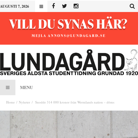
AUGUSTI 7, 2026
MENU
Home
Nyheter
Snodde 314 000 kronor från Wermlands nation – döms