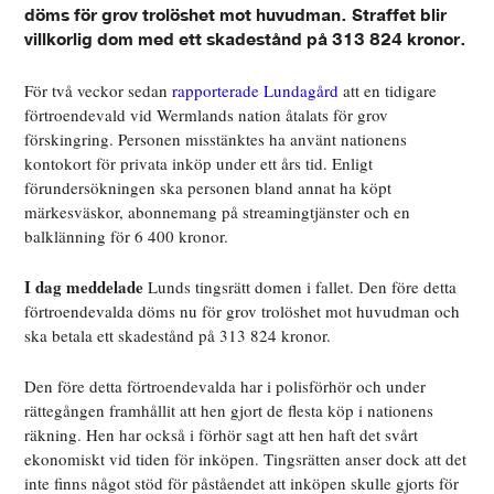
döms för grov trolöshet mot huvudman. Straffet blir
villkorlig dom med ett skadestånd på 313 824 kronor.
För två veckor
sedan
rapporterade Lundagård
att en tidigare
förtroendevald vid Wermlands nation åtalats för grov
förskingring. Personen misstänktes ha använt nationens
kontokort för privata inköp under ett års tid. Enligt
förundersökningen ska personen bland annat ha köpt
märkesväskor, abonnemang på streamingtjänster och en
balklänning för 6 400 kronor.
I dag meddelade
Lunds tingsrätt domen i fallet. Den före detta
förtroendevalda döms nu för grov trolöshet mot huvudman och
ska betala ett skadestånd på 313 824 kronor.
Den före detta förtroendevalda har i polisförhör och under
rättegången framhållit att hen gjort de flesta köp i nationens
räkning. Hen har också i förhör sagt att hen haft det svårt
ekonomiskt vid tiden för inköpen. Tingsrätten anser dock att det
inte finns något stöd för påståendet att inköpen skulle gjorts för