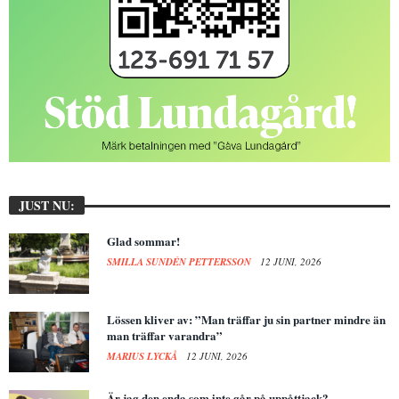
JUST NU:
Glad sommar!
SMILLA SUNDÉN PETTERSSON
12 JUNI, 2026
Lössen kliver av: ”Man träffar ju sin partner mindre än
man träffar varandra”
MARIUS LYCKÅ
12 JUNI, 2026
Är jag den enda som inte går på uppåttjack?