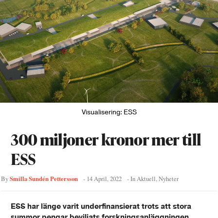
Visualisering: ESS
300 miljoner kronor mer till
ESS
Smilla Sundén Pettersson
By
-
14 April, 2022
- In
Aktuell
,
Nyheter
ESS har länge varit underfinansierat trots att stora
summor pengar beviljats forskningsanläggningen.