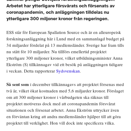
Arbetet har ytterligare försvårats och försenats av
coronapandemin, och anläggningen tilldelas nu
ytterligare 300 miljoner kronor från regeringen.
ESS står för European Spallation Source och är en alleuropeisk
forskningsanläggning här i Lund med en sammanlagd budget på
34 miljarder fördelat på 13 medlemsländer. Sverige har fram tills
nu stått för 10 miljarder. Nu tillförs emellertid projektet
ytterligare 300 miljoner kronor, vilket utbildningsminister Anna
Ekström (S) tillkännagav vid ett besök på anläggningen tidigare
i veckan. Detta rapporterar
Sydsvenskan
.
Så sent som
i december tillkännagavs att projektet försenas med
två år, vilket ökat kostnaden med 5,6 miljarder kronor. Förslaget
om att 300 miljoner kronor i vårbudgeten ska räknas till
projektet motiveras dock med att coronapandemin försvårat
situationen och försenat arbetet. Anna Ekström uttrycker även
en förväntan kring att andra medlemsländer hjälper till att göra
projektet till verklighet. Hon vill dock inte specificera vilka.