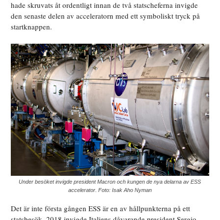
hade skruvats åt ordentligt innan de två statscheferna invigde
den senaste delen av acceleratorn med ett symboliskt tryck på
startknappen.
Under besöket invigde president Macron och kungen de nya delarna av ESS
accelerator. Foto: Isak Aho Nyman
Det är inte första gången ESS är en av hållpunkterna på ett
statsbesök. 2018 invigde Italiens dåvarande president Sergio