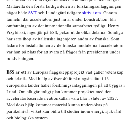
Mattarella den första färdiga delen av forskningsanläggningen,
något både
SVT
och Lundagård tidigare
skrivit om
. Genom
tunneln, där acceleratorn just nu är under konstruktion, blir
omfattningen av det internationella samarbetet tydligt. Henry
Przybilski, ingenjör på ESS, pekar ut de olika delarna. Somliga
har satts ihop av italienska ingenjörer, andra av franska. Som
ledare för installationen av de franska modulerna i acceleratorn
var han på plats för att svara på frågor från presidenten under
rundvisningen.
ESS är ett
av Europas flaggskeppsprojekt vad gäller vetenskap
och teknik. Med hjälp av över 40 forskningsinstitut i 13
europeiska länder håller forskningsanläggningen på att byggas i
Lund. Om allt går enligt plan kommer projektet med den
acceleratorbaserade neutronkällan vara klar i slutet av 2027.
Med dess hjälp kommer material kunna undersökas på
partikelnivå, vilket kan bidra till studier inom energi, sjukvård
och biologiska system.