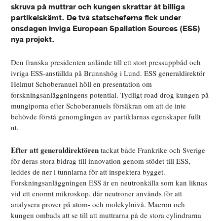
skruva på muttrar och kungen skrattar åt billiga
partikelskämt. De två statscheferna fick under
onsdagen inviga European Spallation Sources (ESS)
nya projekt.
Den franska presidenten anlände till ett stort pressuppbåd och
ivriga ESS-anställda på Brunnshög i Lund. ESS generaldirektör
Helmut Schoberanuel höll en presentation om
forskningsanläggningens potential. Tydligt road drog kungen på
mungiporna efter Schoberanuels försäkran om att de inte
behövde förstå genomgången av partiklarnas egenskaper fullt
ut.
Efter att generaldirektören
tackat både Frankrike och Sverige
för deras stora bidrag till innovation genom stödet till ESS,
leddes de ner i tunnlarna för att inspektera bygget.
Forskningsanläggningen ESS är en neutronkälla som kan liknas
vid ett enormt mikroskop, där neutroner används för att
analysera prover på atom- och molekylnivå. Macron och
kungen ombads att se till att muttrarna på de stora cylindrarna