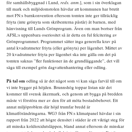
för samhällsbyggnad i Lund,
reds. anm
.], som i sin överklagan
till mark och miljödomstolen hävdar att kommunen har brutit
mot FN:s barnkonvention eftersom tomten inte ger tillräcklig
friyta (inte grönyta som skribenterna påstår) åt barnen, med
hänvisning till Lunds Grönprogram. Även om man bortser från
AFSL:s uppenbara oseriositet så är detta en ful felcitering av
Grönprogrammet. Programmet sätter inga generella krav på
antal kvadratmeter friyta (eller grönyta) per lägenhet. Måttet av
20 kvadratmeter friyta per lägenhet ska inte gälla om det på
tomten saknas ”fler funktioner än de grundläggande”, det vill
säga till exempel grön dagvattenhantering eller odling.
På tal om
odling så är det något som vi kan säga farväl till om
vi inte bygger på höjden. Brunnshög toppar listan när det
kommer till svensk åkermark, och genom att bygga på bredden
måste vi förstöra mer av den för att möta bostadsbehovet. Ett
annat miljöproblem där höjd trumfar bredd är
klimatförändringarna. WG3 från FN:s klimatpanel hävdar i sin
rapport från 2022 att högre densitet i städer är ett viktigt steg för
att minska koldioxidutsläppen, bland annat eftersom de minskar