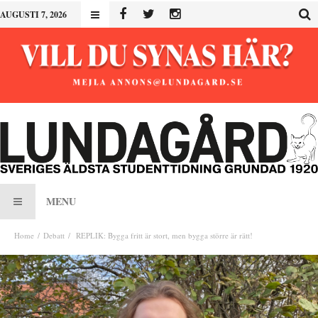
AUGUSTI 7, 2026
MENU
Home
Debatt
REPLIK: Bygga fritt är stort, men bygga större är rätt!