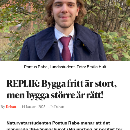
Pontus Rabe, Lundastudent. Foto: Emilia Hult
REPLIK: Bygga fritt är stort,
men bygga större är rätt!
Debatt
By
-
14 Januari, 2025
- In
Debatt
Naturvetarstudenten Pontus Rabe menar att det
planerade 36-våningshuset i Brunnshög är positivt för