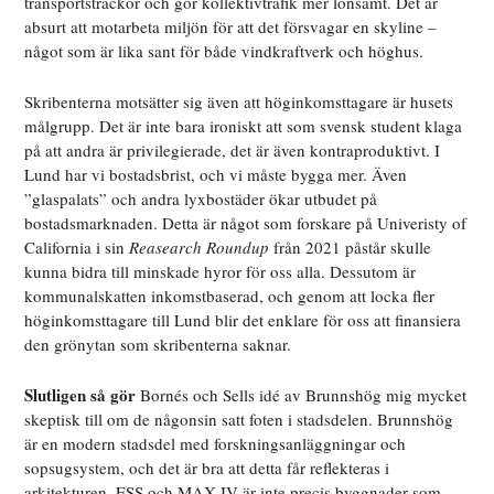
transportsträckor och gör kollektivtrafik mer lönsamt. Det är
absurt att motarbeta miljön för att det försvagar en skyline –
något som är lika sant för både vindkraftverk och höghus.
Skribenterna motsätter sig även att höginkomsttagare är husets
målgrupp. Det är inte bara ironiskt att som svensk student klaga
på att andra är privilegierade, det är även kontraproduktivt. I
Lund har vi bostadsbrist, och vi måste bygga mer. Även
”glaspalats” och andra lyxbostäder ökar utbudet på
bostadsmarknaden. Detta är något som forskare på Univeristy of
California i sin
Reasearch Roundup
från 2021 påstår skulle
kunna bidra till minskade hyror för oss alla. Dessutom är
kommunalskatten inkomstbaserad, och genom att locka fler
höginkomsttagare till Lund blir det enklare för oss att finansiera
den grönytan som skribenterna saknar.
Slutligen så gör
Bornés och Sells idé av Brunnshög mig mycket
skeptisk till om de någonsin satt foten i stadsdelen. Brunnshög
är en modern stadsdel med forskningsanläggningar och
sopsugsystem, och det är bra att detta får reflekteras i
arkitekturen. ESS och MAX IV är inte precis byggnader som