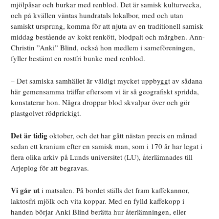
mjölpåsar och burkar med renblod. Det är samisk kulturvecka,
och på kvällen väntas hundratals lokalbor, med och utan
samiskt ursprung, komma för att njuta av en traditionell samisk
middag bestående av kokt renkött, blodpalt och märgben. Ann-
Christin ”Anki” Blind, också hon medlem i sameföreningen,
fyller bestämt en rostfri bunke med renblod.
– Det samiska samhället är väldigt mycket uppbyggt av sådana
här gemensamma träffar eftersom vi är så geografiskt spridda,
konstaterar hon. Några droppar blod skvalpar över och gör
plastgolvet rödprickigt.
Det är tidig
oktober, och det har gått nästan precis en månad
sedan ett kranium efter en samisk man, som i 170 år har legat i
flera olika arkiv på Lunds universitet (LU), återlämnades till
Arjeplog för att begravas.
Vi går ut
i matsalen. På bordet ställs det fram kaffekannor,
laktosfri mjölk och vita koppar. Med en fylld kaffekopp i
handen börjar Anki Blind berätta hur återlämningen, eller