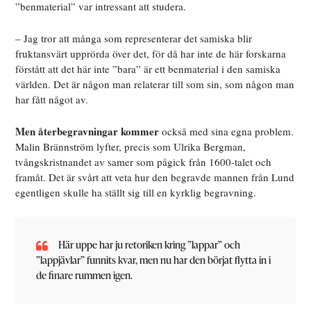
”benmaterial” var intressant att studera.
– Jag tror att många som representerar det samiska blir
fruktansvärt upprörda över det, för då har inte de här forskarna
förstått att det här inte ”bara” är ett benmaterial i den samiska
världen. Det är någon man relaterar till som sin, som någon man
har fått något av.
Men återbegravningar kommer
också med sina egna problem.
Malin Brännström lyfter, precis som Ulrika Bergman,
tvångskristnandet av samer som pågick från 1600-talet och
framåt. Det är svårt att veta hur den begravde mannen från Lund
egentligen skulle ha ställt sig till en kyrklig begravning.
Här uppe har ju retoriken kring ”lappar” och
”lappjävlar” funnits kvar, men nu har den börjat flytta in i
de finare rummen igen.