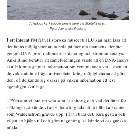
Arjeplogs kyrka ligger precis nere vid Skellefteälven.
Foto: Alexandra Roslund
I ett internt
PM från Historiska museet till LU kan man läsa att
det fanns möjligheter att ta reda på mer om mannens identitet
genom DNA-prov, radiometrisk datering och strontiumanalys.
Anki Blind berättar att sameföreningen visste att en DNA-analys
skulle kunna ge mer information om vem mannen var – men att
de valde att inte fråga universitetet kring möjligheterna att göra
den, då de kände sig osäkra på vilken information ett test
egentligen skulle ge.
– Eftersom vi inte vet vem som är anhörig och vad det finns för
släktingar så kände vi att vi bara är glada att få tillbaka kraniet
som Waldenström grävde upp. Får vi bara det, bara gesten och
viljan att hjälpa till och göra någonting, så kände vi oss ganska
nöjda.