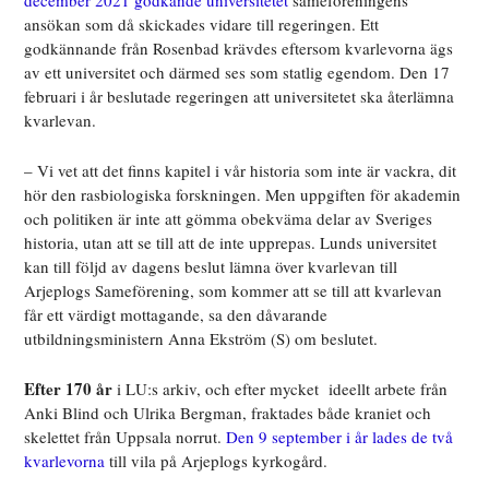
december 2021 godkände universitetet
sameföreningens
ansökan som då skickades vidare till regeringen. Ett
godkännande från Rosenbad krävdes eftersom kvarlevorna ägs
av ett universitet och därmed ses som statlig egendom. Den 17
februari i år beslutade regeringen att universitetet ska återlämna
kvarlevan.
– Vi vet att det finns kapitel i vår historia som inte är vackra, dit
hör den rasbiologiska forskningen. Men uppgiften för akademin
och politiken är inte att gömma obekväma delar av Sveriges
historia, utan att se till att de inte upprepas. Lunds universitet
kan till följd av dagens beslut lämna över kvarlevan till
Arjeplogs Sameförening, som kommer att se till att kvarlevan
får ett värdigt mottagande, sa den dåvarande
utbildningsministern Anna Ekström (S) om beslutet.
Efter 170 år
i LU:s arkiv, och efter mycket
ideellt arbete från
Anki Blind och Ulrika Bergman, fraktades både kraniet och
skelettet från Uppsala norrut.
Den 9 september i år lades de två
kvarlevorna
till vila på Arjeplogs kyrkogård.