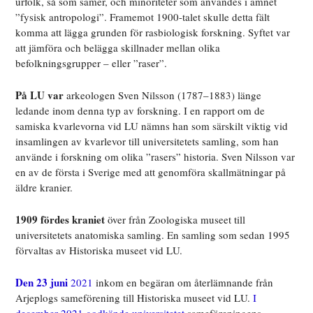
urfolk, så som samer, och minoriteter som användes i ämnet
”fysisk antropologi”. Framemot 1900-talet skulle detta fält
komma att lägga grunden för rasbiologisk forskning. Syftet var
att jämföra och belägga skillnader mellan olika
befolkningsgrupper – eller ”raser”.
På LU var
arkeologen Sven Nilsson (1787–1883) länge
ledande inom denna typ av forskning. I en rapport om de
samiska kvarlevorna vid LU nämns han som särskilt viktig vid
insamlingen av kvarlevor till universitetets samling, som han
använde i forskning om olika ”rasers” historia. Sven Nilsson var
en av de första i Sverige med att genomföra skallmätningar på
äldre kranier.
1909 fördes kraniet
över från Zoologiska museet till
universitetets anatomiska samling. En samling som sedan 1995
förvaltas av Historiska museet vid LU.
Den 23 juni
2021
inkom en begäran om återlämnande från
Arjeplogs sameförening till Historiska museet vid LU.
I