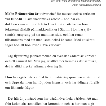
och jurist med en expertis inom markfrågor.
Foto: Alexandra Roslund
Malin Brännström är
utöver chef för museet också verksam
vid INSARC. I sitt akademiska arbete – hon har en
doktorsexamen i juridik från Umeå universitet – har hon
fokuserat särskilt på markkonflikter i Sápmi. Hon har själv
samiskt ursprung på sin mammas sida, och har renar
tillsammans med sin man, som också är same. Med ett skratt
säger hon att hon lever i ”två världar”.
– Jag flyttar mig jättelätt mellan en svensk akademisk kontext
och ett samiskt liv. Men jag är alltid mer hemma i det samiska,
det är alltid mycket närmare den jag är.
Hon har själv
inte varit aktiv i repatrieringsprocessen från Lund
och Uppsala, men har följt den intensivt och har tidigare föreläst
om liknande frågor.
– Det här är ju något som har pågått över hela världen. Att man
från koloniala samhällen har kommit in och så har man tagit