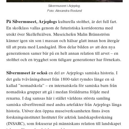
Silvermuseet i Arjeplog.
Foto: Alexandra Roslund
På Silvermuseet, Arjeplogs
kulturella stolthet, är det full fart.
En skolklass vallas genom de futuristiska korridorerna med
utsikt över Skellefteälven. Museichefen Malin Brännström
känner igen sin son i massan och hälsar glatt innan hon återgår
till att prata med Lundagård. Hon delar bilden av att den nya
generationen samer bär på en helt annan relation till arvet – en
stolthet och en trygghet som tidigare generationer har förnekats.
Silvermuseet är också
en del av Arjeplogs samiska historia. I
det gula tvåvåningshuset från 1800-talet rymdes länge en så
kallad ”nomadskola” – en internatskola för samiska barn från
nomadiska grupper att gå i medan föräldrarna följde med
renarna. I dag samsas här i stället världens största samling
samiska silverföremål med andra artefakter från Arjeplogs långa
historia. Utöver den öppna museiverksamheten finns även
forskningsinstitutet Institutet för arktisk landskapsforskning
(INSARC), som fokuserar på människans relation till landskapet