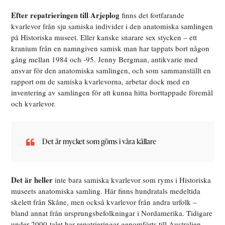
Efter repatrieringen till Arjeplog
finns det fortfarande
kvarlevor från sju samiska individer i den anatomiska samlingen
på Historiska museet. Eller kanske snarare sex stycken – ett
kranium från en namngiven samisk man har tappats bort någon
gång mellan 1984 och -95. Jenny Bergman, antikvarie med
ansvar för den anatomiska samlingen, och som sammanställt en
rapport om de samiska kvarlevorna, arbetar dock med en
inventering av samlingen för att kunna hitta borttappade föremål
och kvarlevor.
Det är mycket som göms i våra källare
Det är heller
inte bara samiska kvarlevor som ryms i Historiska
museets anatomiska samling. Här finns hundratals medeltida
skelett från Skåne, men också kvarlevor från andra urfolk –
bland annat från ursprungsbefolkningar i Nordamerika. Tidigare
under 2000-talet har repatrieringar genomförts till Australien