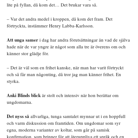
lite på fyllan, då kom det… Det brukar vara så.
– Var det andra medel i kroppen, då kom det fram. Det
förtryckta, instämmer Henry Labba-Karlsson.
Att unga samer
i dag har andra förutsättningar än vad de själva
hade när de var yngre är något som alla tre är överens om och
känner stor glädje för.
– Det är väl som en frihet kanske, när man har varit förtryckt
och så får man någonting, då tror jag man känner frihet. En
styrka.
Anki Blinds blick
är stolt och intensiv när hon berättar om
ungdomarna.
Det nyss så
allvarliga, tunga samtalet mynnar ut i en hoppfull
och varm diskussion om framtiden. Om ungdomar som syr
egna, moderna varianter av koltar, som går på samisk
konfirmation, som brinner för att återuppliva ett språk och en