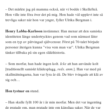
– Det märkte jag på mamma också, när vi bodde i Skellefteå.
Hon ville inte föra över det på mig. Hon hade väl upplevt inte så
trevliga saker när hon var yngre, fyller Ulrika Bergman i.
Henry Labba-Karlsson
instämmer. Han menar att den samiska
identiteten länge undertrycktes genom vad som närmast låter
som en typ av påtvingad självcensur. Först på 70-talet började
personer återigen kunna ”visa vem man var”. Ulrika Bergman
tänker tillbaka på sin egen släkthistoria.
– Som morfar, han hade ingen kolt.
Icke
att han använde kolt
[traditionellt samiskt klädesplagg,
reds. anm.
]. Han var med på
skallmätningarna, han var fyra år då. De blev tvingade att klä av
sig och…
Hon tystnar en
stund.
– Han skulle fyllt 100 år i år min morfar. Men det var ingenting
de pratade om, man pratade inte om känsliga saker. När de var