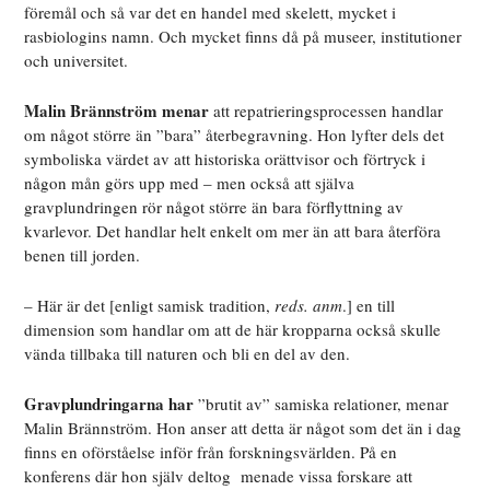
föremål och så var det en handel med skelett, mycket i
rasbiologins namn. Och mycket finns då på museer, institutioner
och universitet.
Malin Brännström menar
att repatrieringsprocessen handlar
om något större än ”bara” återbegravning. Hon lyfter dels det
symboliska värdet av att historiska orättvisor och förtryck i
någon mån görs upp med – men också att själva
gravplundringen rör något större än bara förflyttning av
kvarlevor. Det handlar helt enkelt om mer än att bara återföra
benen till jorden.
– Här är det [enligt samisk tradition,
reds. anm
.] en till
dimension som handlar om att de här kropparna också skulle
vända tillbaka till naturen och bli en del av den.
Gravplundringarna har
”brutit
av” samiska relationer, menar
Malin Brännström. Hon anser att detta är något som det än i dag
finns en oförståelse inför från forskningsvärlden. På en
konferens där hon själv deltog
menade vissa forskare att