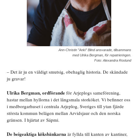
Ann-Christin ”Anki” Blind ansvarade, tillsammans
med Ulrika Bergman, för repatrieringen.
Foto: Alexandra Roslund
– Det är ju en väldigt smutsig, obehaglig historia. De skändade
ju gravar!
Ulrika Bergman, ordförande
för Arjeplogs sameförening,
hastar mellan hyllorna i det långsmala storköket. Vi befinner oss
i medborgarhuset i centrala Arjeplog, Sveriges till ytan fjärde
största kommun belägen mellan Arvidsjaur och den norska
gränsen. I hjärtat av Sápmi.
De beigeaktiga köksbänkarna
är fyllda till kanten av kantiner,