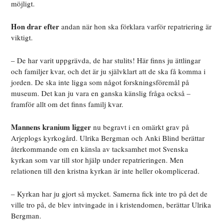
möjligt.
Hon drar efter
andan när hon ska förklara varför repatriering är
viktigt.
– De har varit uppgrävda, de har stulits! Här finns ju ättlingar
och familjer kvar, och det är ju självklart att de ska få komma i
jorden. De ska inte ligga som något forskningsföremål på
museum. Det kan ju vara en ganska känslig fråga också –
framför allt om det finns familj kvar.
Mannens kranium ligger
nu begravt i en omärkt grav på
Arjeplogs kyrkogård. Ulrika Bergman och Anki Blind berättar
återkommande om en känsla av tacksamhet mot Svenska
kyrkan som var till stor hjälp under repatrieringen. Men
relationen till den kristna kyrkan är inte heller okomplicerad.
– Kyrkan har ju gjort så mycket. Samerna fick inte tro på det de
ville tro på, de blev intvingade in i kristendomen, berättar Ulrika
Bergman.