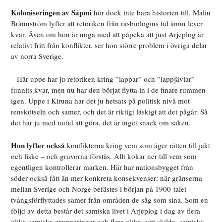
Koloniseringen av Sápmi
hör dock inte bara historien till. Malin
Brännström lyfter att retoriken från rasbiologins tid ännu lever
kvar. Även om hon är noga med att påpeka att just Arjeplog är
relativt fritt från konflikter, ser hon större problem i övriga delar
av norra Sverige.
– Här uppe har ju retoriken kring ”lappar” och ”lappjävlar”
funnits kvar, men nu har den börjat flytta in i de finare rummen
igen. Uppe i Kiruna har det ju hetsats på politisk nivå mot
renskötseln och samer, och det är riktigt läskigt att det pågår. Så
det har ju med nutid att göra, det är inget snack om saken.
Hon lyfter också
konflikterna kring vem som äger rätten till jakt
och fiske – och gruvorna förstås. Allt kokar ner till vem som
egentligen kontrollerar marken. Här har nationsbygget från
söder också fått än mer konkreta konsekvenser: när gränserna
mellan Sverige och Norge befästes i början på 1900-talet
tvångsförflyttades samer från områden de såg som sina. Som en
följd av detta består det samiska livet i Arjeplog i dag av flera
olika samiska grupperingar och flera olika, vitt skilda, samiska