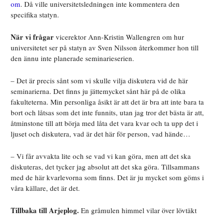
om
. Då ville universitetsledningen inte kommentera den
specifika statyn.
När vi frågar
vicerektor Ann-Kristin Wallengren om hur
universitetet ser på statyn av Sven Nilsson återkommer hon till
den ännu inte planerade seminarieserien.
– Det är precis sånt som vi skulle vilja diskutera vid de här
seminarierna. Det finns ju jättemycket sånt här på de olika
fakulteterna. Min personliga åsikt är att det är bra att inte bara ta
bort och låtsas som det inte funnits, utan jag tror det bästa är att,
åtminstone till att börja med låta det vara kvar och ta upp det i
ljuset och diskutera, vad är det här för person, vad hände…
– Vi får avvakta lite och se vad vi kan göra, men att det ska
diskuteras, det tycker jag absolut att det ska göra. Tillsammans
med de här kvarlevorna som finns. Det är ju mycket som göms i
våra källare, det är det.
Tillbaka till Arjeplog.
En gråmulen himmel vilar över lövtäkt