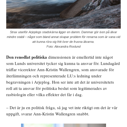
Strax utanför Arjeplogs stadskärna ligger en damm. Dammar gör isen på älvar
mindre stabil – något som bland annat skapar problem för renarna som är vana vid
att kunna röra sig fritt över de frusna älvarna.
Foto: Alexandra Roslund
Den renodlat politiska
dimensionen är emellertid inte något
som Lunds universitet tycker sig kunna ta ansvar för. Lundagård
träffar vicerektor Ann-Kristin Wallengren, som ansvarade för
återlämningen och representerade LU:s ledning under
begravningen i Arjeplog. Hon ser inte att det är universitetets
roll att ta ansvar för politiska beslut som legitimerades av
rasbiologin eller vilka effekter det får i dag.
– Det är ju en politisk fråga, så jag vet inte riktigt om det är vår
uppgift, svarar Ann-Kristin Wallengren snabbt.