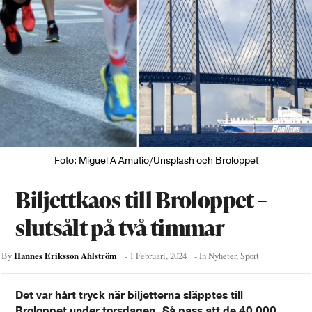
Foto: Miguel A Amutio/Unsplash och Broloppet
Biljettkaos till Broloppet –
slutsålt på två timmar
Hannes Eriksson Ahlström
By
-
1 Februari, 2024
- In
Nyheter
,
Sport
Det var hårt tryck när biljetterna släpptes till
Broloppet under torsdagen. Så pass att de 40 000