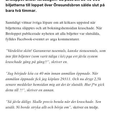
biljetterna till loppet över Öresundsbron sålde slut på
bara två timmar.
Samtidigt vittnar ivriga löpare om att kökaos uppstod när
biljetterna släpptes och att bokningshemsidan kraschade. När
Broloppet publicerade nyheten att alla biljetter var slutsålda,
fylldes Facebook-eventet av arga kommentarer.
”Värdelöst skött! Garanterat tusentals, kanske tiotusentals, som
inte fått biljetter (som varit tidiga i kö) pga ert jävla system
kraschade gång på gång!!”, skriver en.
”Jag började köa ca 40 min innan anmälan öppnade. När
anmälan öppnade fick jag köplats 29311. Och nu drygt 2,5h
senare meddelar hemsidan mig att det är slutsålt. Hur f*n gick
detta till ?!”, skriver en annan.
”Så jävla dåligt. Skulle precis betala när det kraschade. Sen
utsålt. Ni borde stryka allt och börja om”,
skriver en tredje.