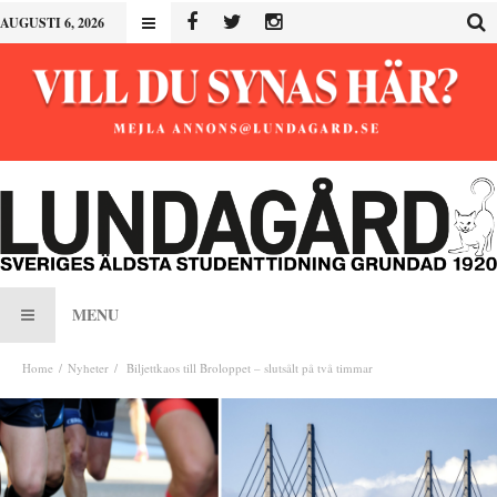
AUGUSTI 6, 2026
MENU
Home
Nyheter
Biljettkaos till Broloppet – slutsålt på två timmar