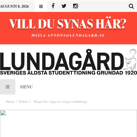
AUGUSTI 8, 2026
MENU
Home
Debatt
"Skapa fler vägar in i högre utbildning"