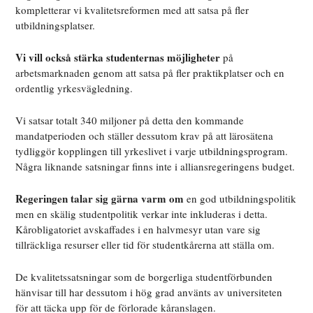
kompletterar vi kvalitetsreformen med att satsa på fler
utbildningsplatser.
Vi vill också stärka studenternas möjligheter
på
arbetsmarknaden genom att satsa på fler praktikplatser och en
ordentlig yrkesvägledning.
Vi satsar totalt 340 miljoner på detta den kommande
mandatperioden och ställer dessutom krav på att lärosätena
tydliggör kopplingen till yrkeslivet i varje utbildningsprogram.
Några liknande satsningar finns inte i alliansregeringens budget.
Regeringen talar sig gärna varm om
en god utbildningspolitik
men en skälig studentpolitik verkar inte inkluderas i detta.
Kårobligatoriet avskaffades i en halvmesyr utan vare sig
tillräckliga resurser eller tid för studentkårerna att ställa om.
De kvalitetssatsningar som de borgerliga studentförbunden
hänvisar till har dessutom i hög grad använts av universiteten
för att täcka upp för de förlorade kåranslagen.