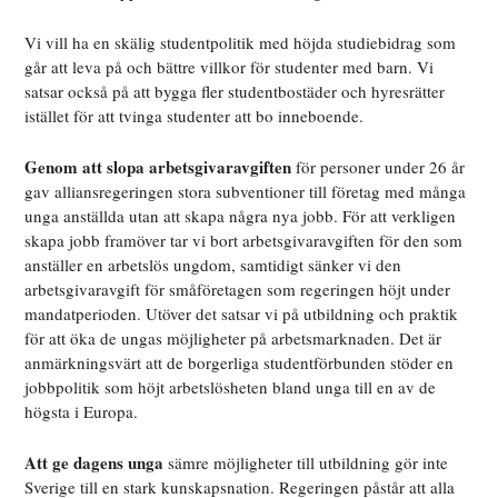
Vi vill ha en skälig studentpolitik med höjda studiebidrag som
går att leva på och bättre villkor för studenter med barn. Vi
satsar också på att bygga fler studentbostäder och hyresrätter
istället för att tvinga studenter att bo inneboende.
Genom att slopa arbetsgivaravgiften
för personer under 26 år
gav alliansregeringen stora subventioner till företag med många
unga anställda utan att skapa några nya jobb. För att verkligen
skapa jobb framöver tar vi bort arbetsgivaravgiften för den som
anställer en arbetslös ungdom, samtidigt sänker vi den
arbetsgivaravgift för småföretagen som regeringen höjt under
mandatperioden. Utöver det satsar vi på utbildning och praktik
för att öka de ungas möjligheter på arbetsmarknaden. Det är
anmärkningsvärt att de borgerliga studentförbunden stöder en
jobbpolitik som höjt arbetslösheten bland unga till en av de
högsta i Europa.
Att ge dagens unga
sämre möjligheter till utbildning gör inte
Sverige till en stark kunskapsnation. Regeringen påstår att alla