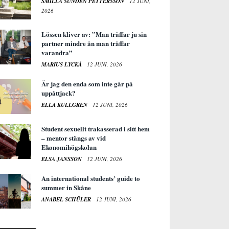
SMILLA SUNDÉN PETTERSSON
12 JUNI,
2026
Lössen kliver av: ”Man träffar ju sin
partner mindre än man träffar
varandra”
MARIUS LYCKÅ
12 JUNI, 2026
Är jag den enda som inte går på
uppåttjack?
ELLA KULLGREN
12 JUNI, 2026
Student sexuellt trakasserad i sitt hem
– mentor stängs av vid
Ekonomihögskolan
ELSA JANSSON
12 JUNI, 2026
An international students’ guide to
summer in Skåne
ANABEL SCHÜLER
12 JUNI, 2026