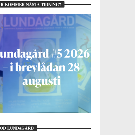
R KOMMER NÄSTA TIDNING?
TÖD LUNDAGÅRD