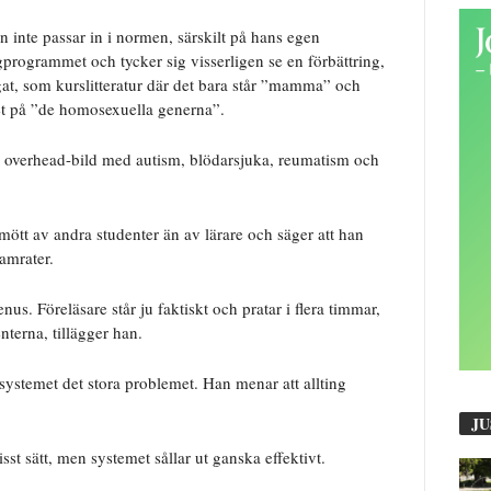
n inte passar in i normen, särskilt på hans egen
gprogrammet och tycker sig visserligen se en förbättring,
at, som kurslitteratur där det bara står ”mamma” och
et på ”de homosexuella generna”.
n overhead-bild med autism, blödarsjuka, reumatism och
emött av andra studenter än av lärare och säger att han
amrater.
nus. Föreläsare står ju faktiskt och pratar i flera timmar,
nterna, tillägger han.
i systemet det stora problemet. Han menar att allting
JU
sst sätt, men systemet sållar ut ganska effektivt.