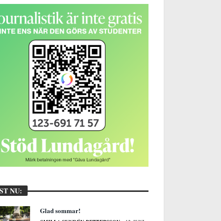
ST NU:
Glad sommar!