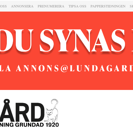
 OSS
ANNONSERA
PRENUMERERA
TIPSA OSS
PAPPERSTIDNINGEN
S