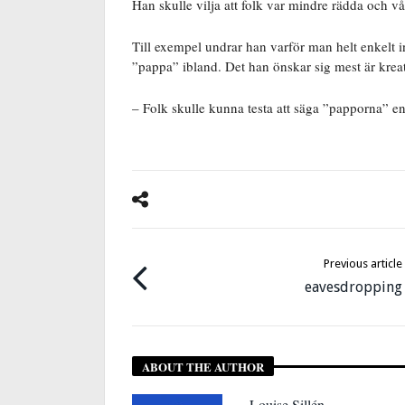
Han skulle vilja att folk var mindre rädda och v
Till exempel undrar han varför man helt enkelt i
”pappa” ibland. Det han önskar sig mest är kreat
– Folk skulle kunna testa att säga ”papporna” en
Previous article
eavesdropping
ABOUT THE AUTHOR
Louise Sillén