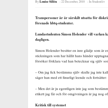
Louise Sillén
By
-
22 December, 2010
- In
Studentliv
Transpersoner är är särskilt utsatta för diskri
förenade hbtq-studenter.
Lundastudenten Simon Holender vill varken k
dagligen.
Simon Holender besitter en inre glädje som är e
stickningen som har hållit hans händer upptagna 
försöker förklara vad han betecknar sig själv so
– Om jag fick bestämma själv skulle jag inte kall
säger han med ett finurligt leende och fortsätter:
– Men det är ju egentligen inte jag som bestäm
etikett jag får och för omgivningen är jag nog o
Kritisk till systemet