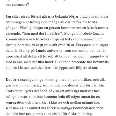
oss ensamma?
Jag sitter på en förfest när nya bekanta börjar prata om sin klass.
Stämningen är trevlig och många av oss träffas för första
gången. Plötsligt börjar en person kommentera en klasskamrats
utseende, ”hon med det fula håret”. Många blir obekväma av
kommentaren och försöker desperat byta samtalsämne eller
skratta bort det, vi är ju trots allt över 20 år. Personen som säger
detta är lika ny på Lunds universitet som oss andra, och det är
uppenbart att det är ett försök att bonda med dem i rummet – vi
mot henne med det fula håret. Liknande beteende har bevittnats
i andra klasser, och det sker ofta öppet och följt av skratt.
Det är visserligen
inget konstigt med att vara osäker, och alla
gör vi dumma misstag som vi inte bör dömas allt för hårt för.
Trots detta, tycks det ändå påvisa ett olyckligt mönster hos
många elever, som inte kommer leda till något annat än en
segregation och hierarkier i klasser och mellan människor.
Känslan av ensamhet må förklara tråkiga kommentarer, men
den bör inte accepteras som ursäkt för diskriminering.