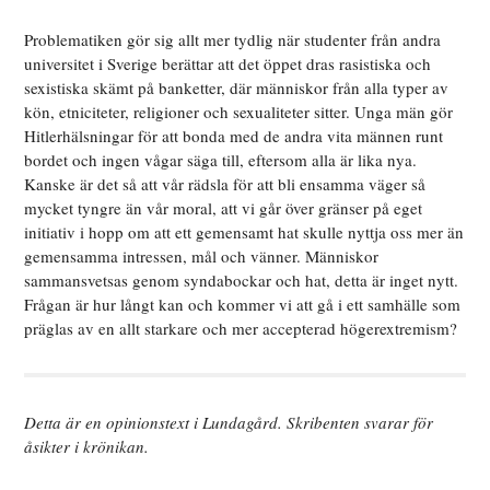
Problematiken gör sig allt mer tydlig när studenter från andra
universitet i Sverige berättar att det öppet dras rasistiska och
sexistiska skämt på banketter, där människor från alla typer av
kön, etniciteter, religioner och sexualiteter sitter. Unga män gör
Hitlerhälsningar för att bonda med de andra vita männen runt
bordet och ingen vågar säga till, eftersom alla är lika nya.
Kanske är det så att vår rädsla för att bli ensamma väger så
mycket tyngre än vår moral, att vi går över gränser på eget
initiativ i hopp om att ett gemensamt hat skulle nyttja oss mer än
gemensamma intressen, mål och vänner. Människor
sammansvetsas genom syndabockar och hat, detta är inget nytt.
Frågan är hur långt kan och kommer vi att gå i ett samhälle som
präglas av en allt starkare och mer accepterad högerextremism?
Detta är en opinionstext i Lundagård. Skribenten svarar för
åsikter i krönikan.