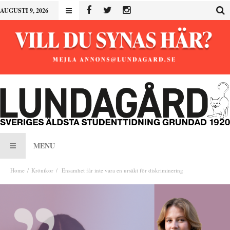
AUGUSTI 9, 2026
MENU
Home
Krönikor
Ensamhet får inte vara en ursäkt för diskriminering