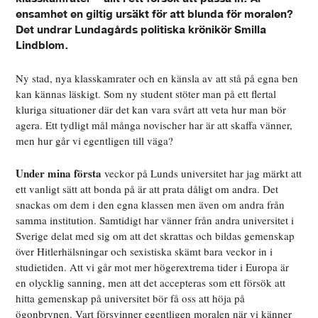
ensamhet en giltig ursäkt för att blunda för moralen?
Det undrar Lundagårds politiska krönikör Smilla
Lindblom.
Ny stad, nya klasskamrater och en känsla av att stå på egna ben
kan kännas läskigt. Som ny student stöter man på ett flertal
kluriga situationer där det kan vara svårt att veta hur man bör
agera. Ett tydligt mål många novischer har är att skaffa vänner,
men hur går vi egentligen till väga?
Under mina första
veckor på Lunds universitet har jag märkt att
ett vanligt sätt att bonda på är att prata dåligt om andra. Det
snackas om dem i den egna klassen men även om andra från
samma institution. Samtidigt har vänner från andra universitet i
Sverige delat med sig om att det skrattas och bildas gemenskap
över Hitlerhälsningar och sexistiska skämt bara veckor in i
studietiden. Att vi går mot mer högerextrema tider i Europa är
en olycklig sanning, men att det accepteras som ett försök att
hitta gemenskap på universitet bör få oss att höja på
ögonbrynen. Vart försvinner egentligen moralen när vi känner