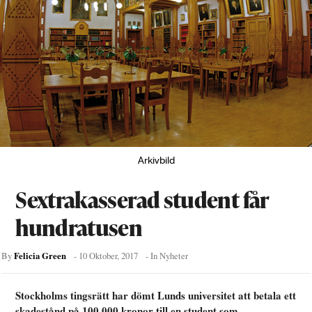
Arkivbild
Sextrakasserad student får
hundratusen
Felicia Green
By
-
10 Oktober, 2017
- In
Nyheter
Stockholms tingsrätt har dömt Lunds universitet att betala ett
skadestånd på 100 000 kronor till en student som