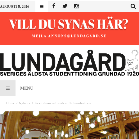
AUGUSTI 8, 2026
MENU
Home
Nyheter
Sextrakasserad student får hundratusen