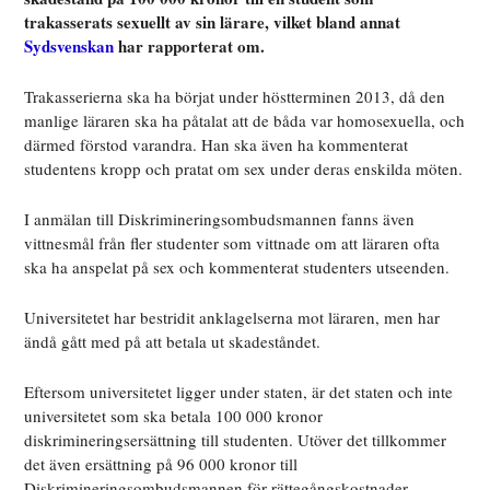
trakasserats sexuellt av sin lärare, vilket bland annat
Sydsvenskan
har rapporterat om.
Trakasserierna ska ha börjat under höstterminen 2013, då den
manlige läraren ska ha påtalat att de båda var homosexuella, och
därmed förstod varandra. Han ska även ha kommenterat
studentens kropp och pratat om sex under deras enskilda möten.
I anmälan till Diskrimineringsombudsmannen fanns även
vittnesmål från fler studenter som vittnade om att läraren ofta
ska ha anspelat på sex och kommenterat studenters utseenden.
Universitetet har bestridit anklagelserna mot läraren, men har
ändå gått med på att betala ut skadeståndet.
Eftersom universitetet ligger under staten, är det staten och inte
universitetet som ska betala 100 000 kronor
diskrimineringsersättning till studenten. Utöver det tillkommer
det även ersättning på 96 000 kronor till
Diskrimineringsombudsmannen för rättegångskostnader.