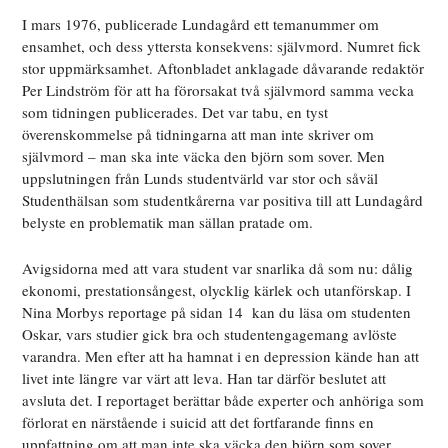
I mars 1976, publicerade Lundagård ett temanummer om
ensamhet, och dess yttersta konsekvens: självmord. Numret fick
stor uppmärksamhet. Aftonbladet anklagade dåvarande redaktör
Per Lindström för att ha förorsakat två självmord samma vecka
som tidningen publicerades. Det var tabu, en tyst
överenskommelse på tidningarna att man inte skriver om
självmord – man ska inte väcka den björn som sover. Men
uppslutningen från Lunds studentvärld var stor och såväl
Studenthälsan som studentkårerna var positiva till att Lundagård
belyste en problematik man sällan pratade om.
Avigsidorna med att vara student var snarlika då som nu: dålig
ekonomi, prestationsångest, olycklig kärlek och utanförskap. I
Nina Morbys reportage på sidan 14
kan du läsa om studenten
Oskar, vars studier gick bra och studentengagemang avlöste
varandra. Men efter att ha hamnat i en depression kände han att
livet inte längre var värt att leva. Han tar därför beslutet att
avsluta det. I reportaget berättar både experter och anhöriga som
förlorat en närstående i suicid att det fortfarande finns en
uppfattning om att man inte ska väcka den bj
örn som sover.