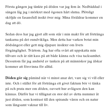
Första gången jag tänkte på döden var jag fem år. Nedbäddad i
sängen låg jag i mörkret med ögonen hårt slutna. Plötsligt
sköljde en fasansfull insikt över mig: Mina föräldrar kommer en
dag att dö.
Sedan dess har jag gjort allt som står i min makt för att förtränga
tankarna på det oundvikliga. Men detta har
varken botat min
dödsångest eller gett mig djupare insikter om livets
förgänglighet. Tvärtom. Jag har ofta svårt att uppskatta min
tillvaro och är rätt kass på att både känna och visa tacksamhet.
Dessutom får jag andnöd av tanken på att människor jag älskar
kommer att försvinna för alltid.
Döden gör sig
påmind när vi minst anar det, vare sig vi vill eller
inte. Och i stället för att förtränga ett givet faktum bör vi tänka
på och prata mer om döden, oavsett hur avlägsen den kan
kännas. Därför har vi tillägnat en stor del av detta nummer åt
just döden, som kontrast till den spirande våren och en natur
som långsamt vaknar till liv.