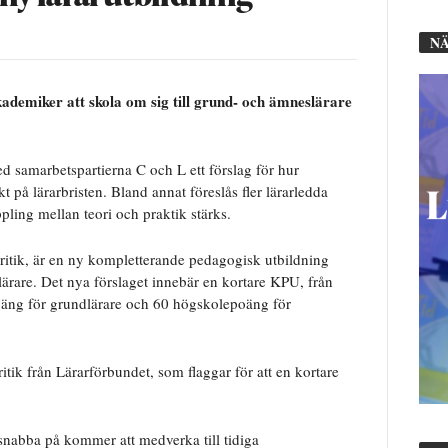
NÄ
kademiker att skola om sig till grund- och ämneslärare
 samarbetspartierna C och L ett förslag för hur
t på lärarbristen. Bland annat föreslås fler lärarledda
pling mellan teori och praktik stärks.
kritik, är en ny kompletterande pedagogisk utbildning
lärare. Det nya förslaget innebär en kortare KPU, från
äng för grundlärare och 60 högskolepoäng för
ik från Lärarförbundet, som flaggar för att en kortare
 snabba på kommer att medverka till tidiga