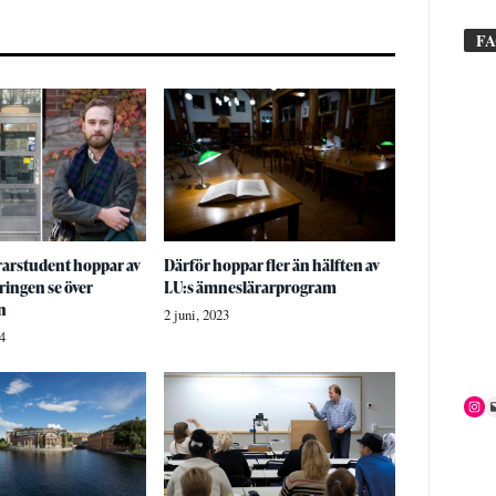
F
rarstudent hoppar av
Därför hoppar fler än hälften av
eringen se över
LU:s ämneslärarprogram
en
2 juni, 2023
4