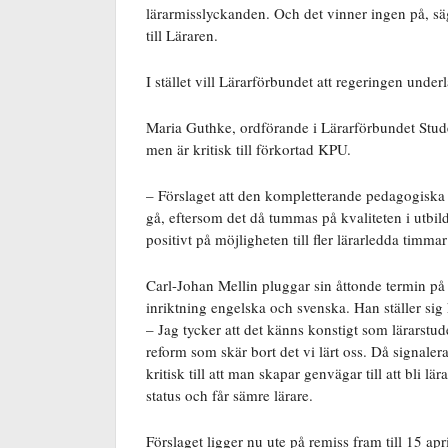
lärarmisslyckanden. Och det vinner ingen på,
sä
till Läraren.
I stället vill Lärarförbundet att regeringen under
Maria Guthke, ordförande i Lärarförbundet Stude
men är kritisk till förkortad KPU.
– Förslaget att den kompletterande pedagogiska u
gå, eftersom det då tummas på kvaliteten i utbil
positivt på möjligheten till fler lärarledda timma
Carl-Johan Mellin pluggar sin åttonde termin på
inriktning engelska och svenska. Han ställer sig 
– Jag tycker att det känns konstigt som lärarstu
reform som skär bort det vi lärt oss. Då signalerar
kritisk till att man skapar genvägar till att bli lär
status och får sämre lärare.
Förslaget ligger nu ute på remiss fram till 15 apr