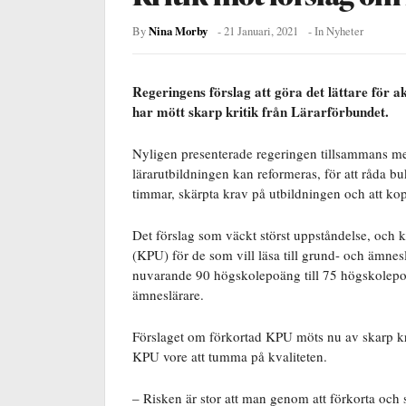
Nina Morby
By
-
21 Januari, 2021
- In
Nyheter
Regeringens förslag att göra det lättare för a
har mött skarp kritik från Lärarförbundet.
Nyligen presenterade regeringen tillsammans med
lärarutbildningen kan reformeras, för att råda buk
timmar, skärpta krav på utbildningen och att kop
Det förslag som väckt störst uppståndelse, och 
(KPU) för de som vill läsa till grund- och ämnes
nuvarande 90 högskolepoäng till 75 högskolepo
ämneslärare.
Förslaget om förkortad KPU möts nu av skarp krit
KPU vore att tumma på kvaliteten.
– Risken är stor att man genom att förkorta och