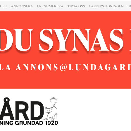
 OSS
ANNONSERA
PRENUMERERA
TIPSA OSS
PAPPERSTIDNINGEN
S