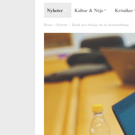
Nyheter
Kultur & Nöje
Krönikor
Home
Nyheter
Kritik mot förslag om ny lärarutbildning