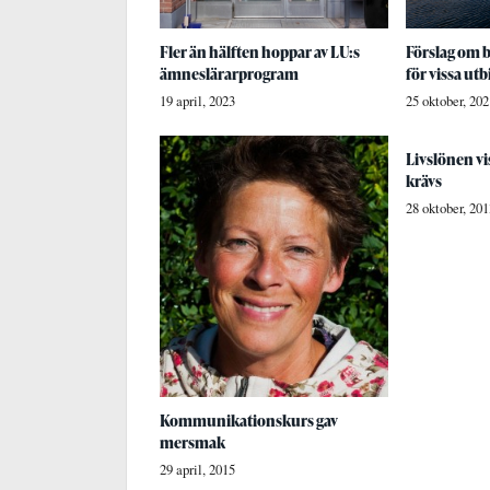
Fler än hälften hoppar av LU:s
Förslag om 
ämneslärarprogram
för vissa ut
19 april, 2023
25 oktober, 202
Livslönen vi
krävs
28 oktober, 201
Kommunikationskurs gav
mersmak
29 april, 2015