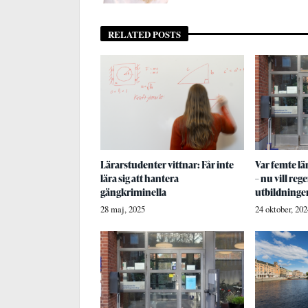
RELATED POSTS
Lärarstudenter vittnar: Får inte
Var femte lä
lära sig att hantera
– nu vill reg
gängkriminella
utbildning
28 maj, 2025
24 oktober, 202