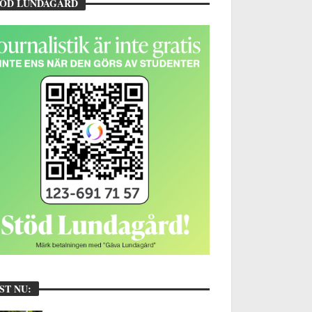
TÖD LUNDAGÅRD
ST NU: