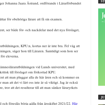
S
ger
Johanna Jaara Åstrand, ordförande i Lärarförbundet
lättar för obehöriga lärare att få sin examen.
nt, ser både för- och nackdelar med det nya förslaget,
tbildningen, KPU:n, kortas ner är inte bra. Fel väg att
dningen, säger hon till Läraren. Samtidigt som hon ser
r för eleverna.
 ämneslärarutbildningen vid Lunds universitet, med
kritisk till förslaget om förkortad KPU.
dent att man pluggar alla de här åren och så kommer en
 man att det vi lärt oss inte är så viktigt. Jag är också
are, tror att det resulterar till att man sänker läraryrkets
JU
il och föreslås börja gälla från årsskiftet 2021/22.
Här