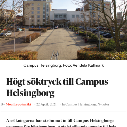
Campus Helsingborg. Foto: Vendela Källmark
Högt söktryck till Campus
Helsingborg
Moa Leppämäki
By
-
22 April, 2021
- In
Campus Helsingborg
,
Nyheter
Ansökningarna har strömmat in till Campus Helsingborgs
program för höstterminen. Antalet sökande uppgår till hela