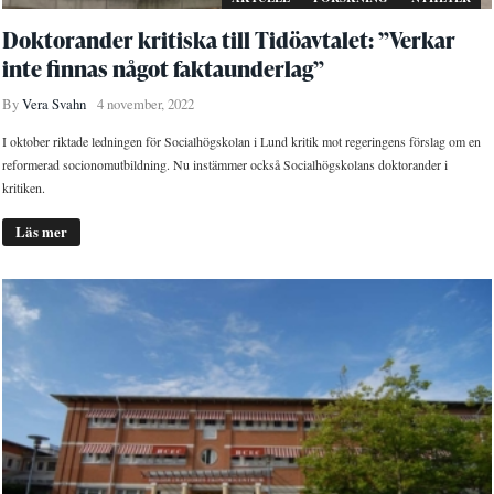
Doktorander kritiska till Tidöavtalet: ”Verkar
inte finnas något faktaunderlag”
By
Vera Svahn
4 november, 2022
I oktober riktade ledningen för Socialhögskolan i Lund kritik mot regeringens förslag om en
reformerad socionomutbildning. Nu instämmer också Socialhögskolans doktorander i
kritiken.
Läs mer