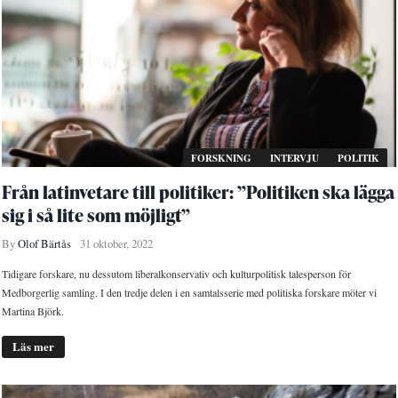
FORSKNING
INTERVJU
POLITIK
Från latinvetare till politiker: ”Politiken ska lägga
sig i så lite som möjligt”
By
Olof Bärtås
31 oktober, 2022
Tidigare forskare, nu dessutom liberalkonservativ och kulturpolitisk talesperson för
Medborgerlig samling. I den tredje delen i en samtalsserie med politiska forskare möter vi
Martina Björk.
Läs mer