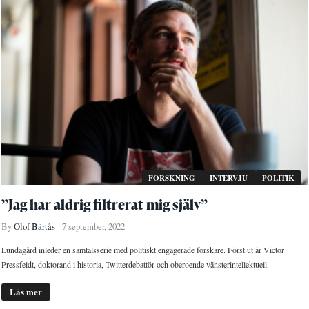
FORSKNING
INTERVJU
POLITIK
”Jag har aldrig filtrerat mig själv”
By
Olof Bärtås
7 september, 2022
Lundagård inleder en samtalsserie med politiskt engagerade forskare. Först ut är Victor
Pressfeldt, doktorand i historia, Twitterdebattör och oberoende vänsterintellektuell.
Läs mer