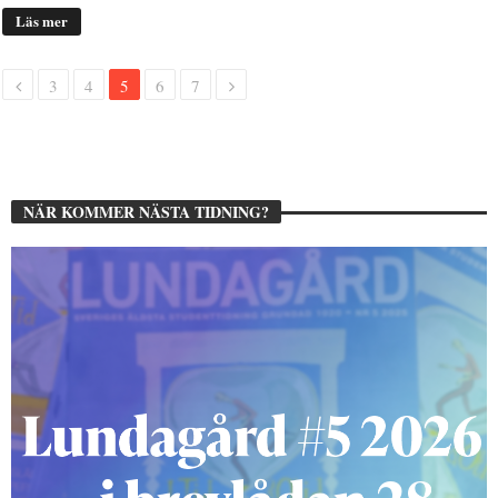
Läs mer
3
4
5
6
7
NÄR KOMMER NÄSTA TIDNING?