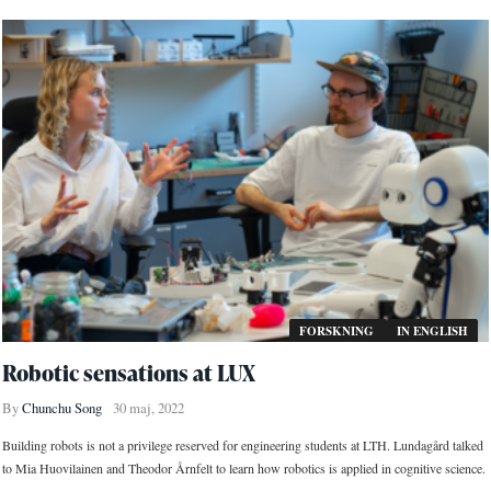
FORSKNING
IN ENGLISH
Robotic sensations at LUX
By
Chunchu Song
30 maj, 2022
Building robots is not a privilege reserved for engineering students at LTH. Lundagård talked
to Mia Huovilainen and Theodor Årnfelt to learn how robotics is applied in cognitive science.