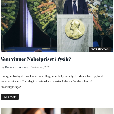
FORSKNING
Vem vinner Nobelpriset i fysik?
By
Rebecca Forsberg
3 oktober, 2022
I morgon, tisdag den 4 oktober, offentliggörs nobelpriset i fysik. Men vilken upptäckt
kommer att vinna? Lundagårds vetenskapsreporter Rebecca Forsberg har två
favorittippningar.
Läs mer