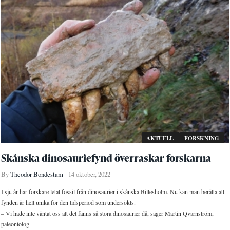
AKTUELL
FORSKNING
Skånska dinosauriefynd överraskar forskarna
By
Theodor Bondestam
14 oktober, 2022
I sju år har forskare letat fossil från dinosaurier i skånska Billesholm. Nu kan man berätta att
fynden är helt unika för den tidsperiod som undersökts.
– Vi hade inte väntat oss att det fanns så stora dinosaurier då, säger Martin Qvarnström,
paleontolog.