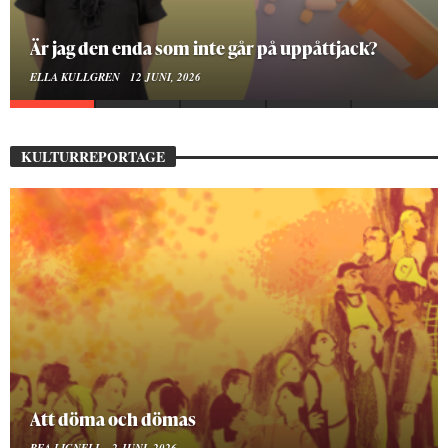
På stadsbiblioteket hittar jag det mänskliga
MOA LINDROTH
10 JUNI, 2026
KULTURREPORTAGE
Mellan ånger och ältande