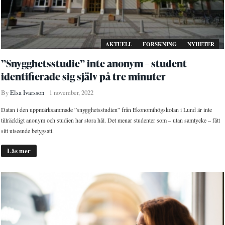
AKTUELL
FORSKNING
NYHETER
”Snygghetsstudie” inte anonym – student
identifierade sig själv på tre minuter
By
Elsa Ivarsson
1 november, 2022
Datan i den uppmärksammade ”snygghetsstudien” från Ekonomihögskolan i Lund är inte
tillräckligt anonym och studien har stora hål. Det menar studenter som – utan samtycke – fått
sitt utseende betygsatt.
Läs mer