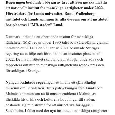
Regeringen beslutade i början av året att Sverige ska inrätta
ett nationellt institut för mänskliga rättigheter under 2022.
Företrädare för Lunds universitet, Raoul Wallenberg-
institutet och Lunds kommun är alla överens om att institutet
bör placeras i ”MR-staden” Lund.
Danmark inrättade ett oberoende institut för mänskliga
rättigheter (MR) redan under 1990-talet och våra blåvita grannar
inrättade ett 2014. Den 28 januari 2021 beslutade Sveriges
regering att ta följe och förkunnade att institutet planeras till
2022. Det nya institutet ska bland annat följa, undersöka och
rapportera om hur de mänskliga rättigheterna respekteras och
förverkligas i Sverige.
Nyligen beslutade regeringen
att inrätta ett självständigt
museum om Förintelsen. Trots påtryckningar från Lunds och
Malmös kommun om att få museet etablerat i Malmö, av
särskilda historiska och kulturella kopplingar till staden,
bestämde sig ministrarna för att museet ska förläggas i
Stockholm. I fallet med det nya institutet i mänskliga rättigheter