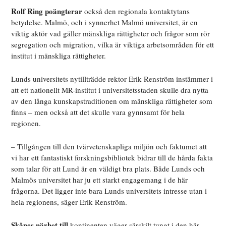
Rolf Ring poängterar
också den regionala kontaktytans
betydelse. Malmö, och i synnerhet Malmö universitet, är en
viktig aktör vad gäller mänskliga rättigheter och frågor som rör
segregation och migration, vilka är viktiga arbetsområden för ett
institut i mänskliga rättigheter.
Lunds universitets nytillträdde rektor Erik Renström instämmer i
att ett nationellt MR-institut i universitetsstaden skulle dra nytta
av den långa kunskapstraditionen om mänskliga rättigheter som
finns – men också att det skulle vara gynnsamt för hela
regionen.
– Tillgången till den tvärvetenskapliga miljön och faktumet att
vi har ett fantastiskt forskningsbibliotek bidrar till de hårda fakta
som talar för att Lund är en väldigt bra plats. Både Lunds och
Malmös universitet har ju ett starkt engagemang i de här
frågorna. Det ligger inte bara Lunds universitets intresse utan i
hela regionens, säger Erik Renström.
Skånes närhet till
kontinenten väger särskilt tungt i den här