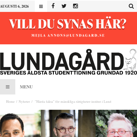
AUGUSTI 6, 2026
MENU
Home
Nyheter
”Hårda fakta” för mänskliga rättigheter-institut i Lund