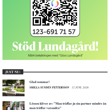
JUST NU:
Glad sommar!
SMILLA SUNDÉN PETTERSSON
12 JUNI, 2026
Lössen kliver av: ”Man träffar ju sin partner mindre än
man träffar varandra”