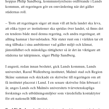
hoppas Philip Sandberg, kommunstyrelsens ordförande i Lunds
kommun, att regeringen gör en omvärdering när det gäller
städernas roll.
– Trots att regeringen säger att man vill att hela landet ska leva,
att olika typer av instiutioner ska spridas över landet, så finns det
en tendens både med denna regering, och andra regeringar, att
allting hamnar i huvudstaden. När stater runt om i världen tar ett
steg tillbaka i sina ambitioner vad gäller miljö och klimat,
jämställdhet och mänskliga rättigheter så är det än viktigare att
städerna tar taktpinnen, säger Philip Sandberg.
I augusti, redan innan beslutet, gick Lunds kommun, Lunds
universitet, Raoul Wallenberg-institutet, Malmö stad och Region
Skåne samman och skickade en skrivelse till regeringen om att
få institutet placerat i Lund. I en senare skrivelse från februari i
år, anges Lunds och Malmös universitets tvärvetenskapliga
forsknings och utbildningsmiljöer som väredefulla kontaktytor
för ett nationellt MR-institut.