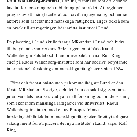
Raul Wallenberg-institutet,
i sin tur, framhävs som ett ledande
institut för forskning och utbildning på området. Att regionen
präglas av ett mångfacetterat och civilt engagemang, och en rad
aktörer som arbetar med mänskliga rättigheter, anges också som
en orsak till att regeringen bör inrätta institutet i Lund.
En placering i Lund skulle främja MR-andan i Lund och bidra
till betydande samverkansfördelar gentemot både Raoul
Wallenberg-institutet och Lund universitet, menar Rolf Ring,
chef på Raoul Wallenberg-institutet som har bedrivit betydande
internationell forskning om mänskliga rättigheter sedan 1984.
– Först och främst måste man ju komma ihåg att Lund är den
första MR-staden i Sverige, och det är ju en sak i sig. Sen finns
ju universitets resurser, vad gäller all forskning och undervisning
som sker inom mänskliga rättigheter vid universitet. Raoul
Wallenberg-institutet, med ett av Europas främsta
forskningsbibliotek inom mänskliga rättigheter, är ett ytterligare
sakargument för att placera det nya institutet i Lund, säger Rolf
Ring.