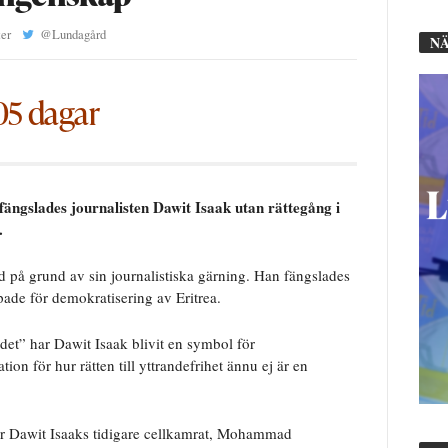
er
@
Lundagård
NÄ
05 dagar
fängslades journalisten Dawit Isaak utan rättegång i
.
lad på grund av sin journalistiska gärning. Han fängslades
pade för demokratisering av Eritrea.
 det” har Dawit Isaak blivit en symbol för
ion för hur rätten till yttrandefrihet ännu ej är en
ar Dawit Isaaks tidigare cellkamrat, Mohammad