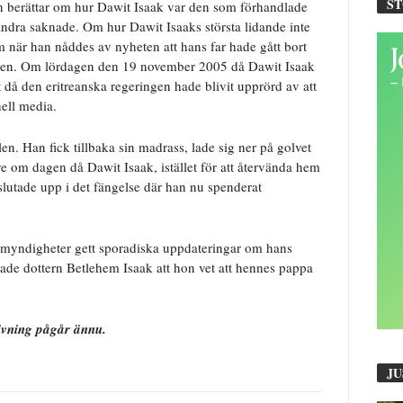
S
n berättar om hur Dawit Isaak var den som förhandlade
dra saknade. Om hur Dawit Isaaks största lidande inte
 när han nåddes av nyheten att hans far hade gått bort
ingen. Om lördagen den 19 november 2005 då Dawit Isaak
t då den eritreanska regeringen hade blivit upprörd av att
nell media.
len. Han fick tillbaka sin madrass, lade sig ner på golvet
ye om dagen då Dawit Isaak, istället för att återvända hem
ng slutade upp i det fängelse där han nu spenderat
ka myndigheter gett sporadiska uppdateringar om hans
sade dottern Betlehem Isaak att hon vet att hennes pappa
givning pågår ännu.
JU