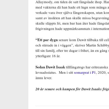
Allaymody, om tiden de satt fängslade ihop. Ha
med vakterna då han hade ett lugn som många an
verkade vara över själva fångenskapen, utan kom
samt av insikten att han skulle missa begravn
skulle släppts fri, men hur han åter hade fängsla
frigivningen hade uppmärksammats i internatio
“Ett par dygn
senare kom Dawit tillbaka till cel
och stirrade in i väggen”, skriver Martin Schibb
till sin familj, efter tre dagar i frihet, än en gå
ytterligare 16 år.
Sedan Dawit Isaak
tillfångatogs har eritreans
levnadsstatus.
Men i sitt
somarprat i P1
, 2020, 
ännu lever.
20 år senare och kampen för Dawit Isaaks fri