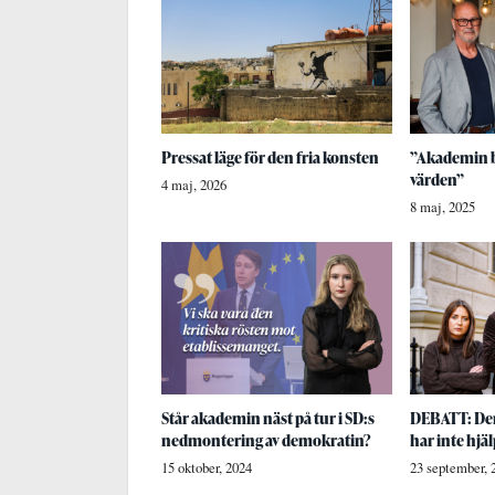
Pressat läge för den fria konsten
”Akademin b
värden”
4 maj, 2026
8 maj, 2025
Står akademin näst på tur i SD:s
DEBATT: Den
nedmontering av demokratin?
har inte hjä
15 oktober, 2024
23 september, 