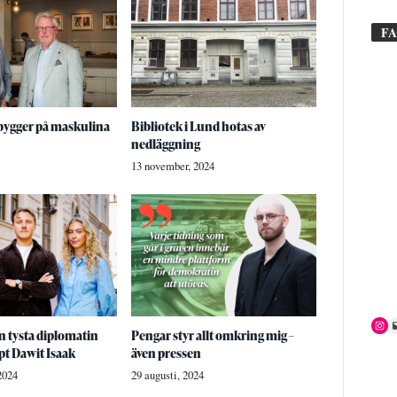
F
ygger på maskulina
Bibliotek i Lund hotas av
nedläggning
13 november, 2024
 tysta diplomatin
Pengar styr allt omkring mig –
lpt Dawit Isaak
även pressen
2024
29 augusti, 2024