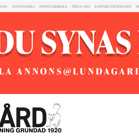
 OSS
ANNONSERA
PRENUMERERA
TIPSA OSS
PAPPERSTIDNINGEN
S