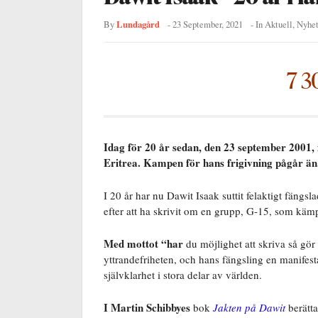
Lundagård
By
-
23 September, 2021
- In
Aktuell
,
Nyhet
7 3
Idag för 20 år sedan, den 23 september 2001, 
Eritrea. Kampen för hans frigivning pågår än
I 20 år har nu Dawit Isaak suttit felaktigt fängs
efter att ha skrivit om en grupp, G-15, som käm
Med mottot “har
du möjlighet att skriva så gör
yttrandefriheten, och hans fängsling en manifestat
självklarhet i stora delar av världen.
I Martin Schibbyes
bok
Jakten på Dawit
berätt