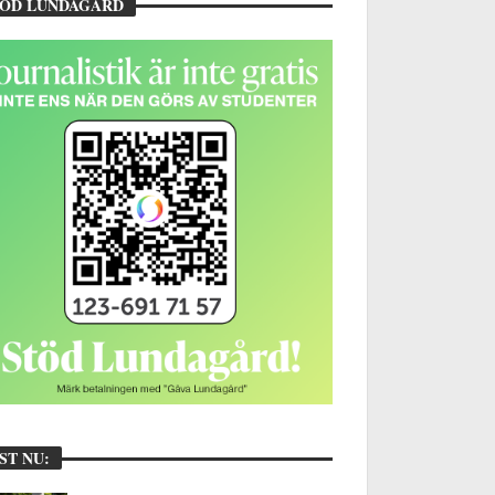
TÖD LUNDAGÅRD
ST NU: