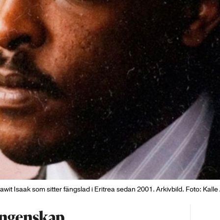
wit Isaak som sitter fängslad i Eritrea sedan 2001. Arkivbild. Foto: Kall
fångenskap