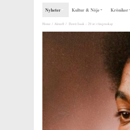
Nyheter
Kultur & Nöje
Krönikor
Home
Aktuell
Dawit Isaak – 20 år i fångenskap