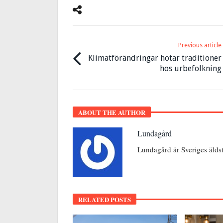
Previous article
Klimatförändringar hotar traditioner
hos urbefolkning
ABOUT THE AUTHOR
Lundagård
Lundagård är Sveriges älds
RELATED POSTS